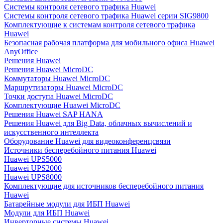
Системы контроля сетевого трафика Huawei
Системы контроля сетевого трафика Huawei серии SIG9800
Комплектующие к системам контроля сетевого трафика
Huawei
Безопасная рабочая платформа для мобильного офиса Huawei
AnyOffice
Решения Huawei
Решения Huawei MicroDC
Коммутаторы Huawei MicroDC
Маршрутизаторы Huawei MicroDC
Точки доступа Huawei MicroDC
Комплектующие Huawei MicroDC
Решения Huawei SAP HANA
Решения Huawei для Big Data, облачных вычислений и
искусственного интеллекта
Оборудование Huawei для видеоконференцсвязи
Источники бесперебойного питания Huawei
Huawei UPS5000
Huawei UPS2000
Huawei UPS8000
Комплектующие для источников бесперебойного питания
Huawei
Батарейные модули для ИБП Huawei
Модули для ИБП Huawei
Инверторные системы Huawei