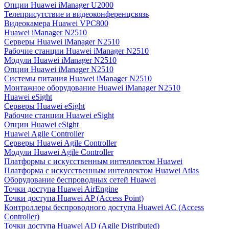
Опции Huawei iManager U2000
Телеприсутствие и видеоконференцсвязь
Видеокамера Huawei VPC800
Huawei iManager N2510
Серверы Huawei iManager N2510
Рабочие станции Huawei iManager N2510
Модули Huawei iManager N2510
Опции Huawei iManager N2510
Системы питания Huawei iManager N2510
Монтажное оборудование Huawei iManager N2510
Huawei eSight
Серверы Huawei eSight
Рабочие станции Huawei eSight
Опции Huawei eSight
Huawei Agile Controller
Серверы Huawei Agile Controller
Модули Huawei Agile Controller
Платформы с искусственным интеллектом Huawei
Платформа с искусственным интеллектом Huawei Atlas
Оборудование беспроводных сетей Huawei
Точки доступа Huawei AirEngine
Точки доступа Huawei AP (Access Point)
Контроллеры беспроводного доступа Huawei AC (Access
Controller)
Точки доступа Huawei AD (Agile Distributed)