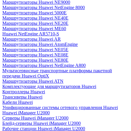
Маршрутизаторы Huawei NE9000
Маршрутизаторы Huawei NetEngine 8000
Маршрутизаторы Huawei 5000E
Маршрутизаторы Huawei NE40E
Маршрутизаторы Huawei NE20E
Маршрутизаторы Huawei ME60
Huawei NetEngine AR5710-S
Маршрутизаторы Huawei AR
Маршрутизаторы Huawei AtomEngine
Маршрутизаторы Huawei NE05E
Маршрутизаторы Huawei NE08E
Маршрутизаторы Huawei NE80E
Маршрутизаторы Huawei NetEngine A800
Мультисервисные транспортные платформы пакетной
передачи Huawei OptiX
Маршрутизаторы Huawei ATN
Комплектующие для маршрутизаторов Huawei
Контроллеры Huawei
Трансиверы Huawei
Кабели Huawei
Унифицированные системы сетевого управления Huawei
Huawei iManager U2000
Серверы Huawei iManager U2000
Блейд-серверы Huawei iManager U2000
Рабочие станции Huawei iManager U2000