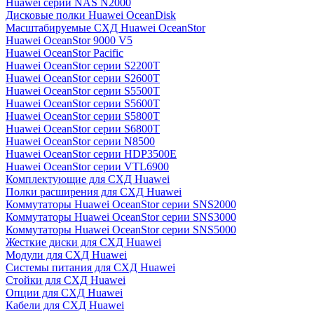
Huawei серии NAS N2000
Дисковые полки Huawei OceanDisk
Масштабируемые СХД Huawei OceanStor
Huawei OceanStor 9000 V5
Huawei OceanStor Pacific
Huawei OceanStor серии S2200T
Huawei OceanStor серии S2600T
Huawei OceanStor серии S5500T
Huawei OceanStor серии S5600T
Huawei OceanStor серии S5800T
Huawei OceanStor серии S6800T
Huawei OceanStor серии N8500
Huawei OceanStor серии HDP3500E
Huawei OceanStor серии VTL6900
Комплектующие для СХД Huawei
Полки расширения для СХД Huawei
Коммутаторы Huawei OceanStor серии SNS2000
Коммутаторы Huawei OceanStor серии SNS3000
Коммутаторы Huawei OceanStor серии SNS5000
Жесткие диски для СХД Huawei
Модули для СХД Huawei
Системы питания для СХД Huawei
Стойки для СХД Huawei
Опции для СХД Huawei
Кабели для СХД Huawei