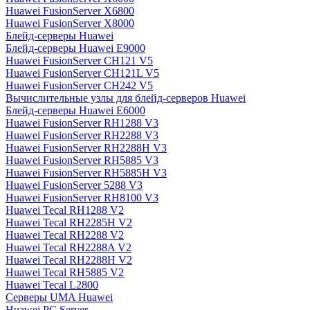
Huawei FusionServer X6800
Huawei FusionServer X8000
Блейд-серверы Huawei
Блейд-серверы Huawei E9000
Huawei FusionServer CH121 V5
Huawei FusionServer CH121L V5
Huawei FusionServer CH242 V5
Вычислительные узлы для блейд-серверов Huawei
Блейд-серверы Huawei E6000
Huawei FusionServer RH1288 V3
Huawei FusionServer RH2288 V3
Huawei FusionServer RH2288H V3
Huawei FusionServer RH5885 V3
Huawei FusionServer RH5885H V3
Huawei FusionServer 5288 V3
Huawei FusionServer RH8100 V3
Huawei Tecal RH1288 V2
Huawei Tecal RH2285H V2
Huawei Tecal RH2288 V2
Huawei Tecal RH2288A V2
Huawei Tecal RH2288H V2
Huawei Tecal RH5885 V2
Huawei Tecal L2800
Серверы UMA Huawei
Huawei PC Server