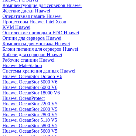
Комплектующие для серверов Huawei
Жесткие диски Huawei
Оперативная память Huawei
Процессоры Huawei Intel Xeon
KVM Huawei
Оптические приводы и FDD Huawei
Опции для серверов Huawei
Комплекты для монтажа Huawei
Блоки питания для серверов Huawei
Кабели для серверов Huawei
Рабочие станции Huawei
Huawei MateStation
Системы хранения данных Huawei
Huawei OceanStor Dorado V6
Huawei OceanStor 5000 V6
Huawei OceanStor 6000 V6
Huawei OceanStor 18000 V6
Huawei OceanProtect
Huawei OceanStor 2200 V5
Huawei OceanStor 2600 V5
Huawei OceanStor 2800 V5
Huawei OceanStor 5110 V5
Huawei OceanStor 5800 V5
Huawei OceanStor 5600 V5