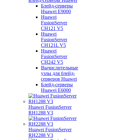
Блейд-серверы Huawei
Блейд-серверы
Huawei E9000
Huawei
FusionServer
CH121 V5
Huawei
FusionServer
CH121L V5
Huawei
FusionServer
CH242 V5
Вычислительные
узлы для блейд-
серверов Huawei
Блейд-серверы
Huawei E6000
Huawei FusionServer
RH1288 V3
Huawei FusionServer
RH2288 V3