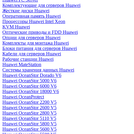
Комплектующие для серверов Huawei
Жесткие диски Huawei
Оперативная память Huawei
Процессоры Huawei Intel Xeon
KVM Huawei
Оптические приводы и FDD Huawei
Опции для серверов Huawei
Комплекты для монтажа Huawei
Блоки питания для серверов Huawei
Кабели для серверов Huawei
Рабочие станции Huawei
Huawei MateStation
Системы хранения данных Huawei
Huawei OceanStor Dorado V6
Huawei OceanStor 5000 V6
Huawei OceanStor 6000 V6
Huawei OceanStor 18000 V6
Huawei OceanProtect
Huawei OceanStor 2200 V5
Huawei OceanStor 2600 V5
Huawei OceanStor 2800 V5
Huawei OceanStor 5110 V5
Huawei OceanStor 5800 V5
Huawei OceanStor 5600 V5