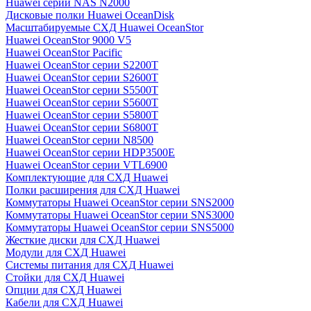
Huawei серии NAS N2000
Дисковые полки Huawei OceanDisk
Масштабируемые СХД Huawei OceanStor
Huawei OceanStor 9000 V5
Huawei OceanStor Pacific
Huawei OceanStor серии S2200T
Huawei OceanStor серии S2600T
Huawei OceanStor серии S5500T
Huawei OceanStor серии S5600T
Huawei OceanStor серии S5800T
Huawei OceanStor серии S6800T
Huawei OceanStor серии N8500
Huawei OceanStor серии HDP3500E
Huawei OceanStor серии VTL6900
Комплектующие для СХД Huawei
Полки расширения для СХД Huawei
Коммутаторы Huawei OceanStor серии SNS2000
Коммутаторы Huawei OceanStor серии SNS3000
Коммутаторы Huawei OceanStor серии SNS5000
Жесткие диски для СХД Huawei
Модули для СХД Huawei
Системы питания для СХД Huawei
Стойки для СХД Huawei
Опции для СХД Huawei
Кабели для СХД Huawei