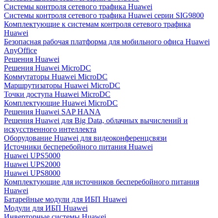
Системы контроля сетевого трафика Huawei
Системы контроля сетевого трафика Huawei серии SIG9800
Комплектующие к системам контроля сетевого трафика
Huawei
Безопасная рабочая платформа для мобильного офиса Huawei
AnyOffice
Решения Huawei
Решения Huawei MicroDC
Коммутаторы Huawei MicroDC
Маршрутизаторы Huawei MicroDC
Точки доступа Huawei MicroDC
Комплектующие Huawei MicroDC
Решения Huawei SAP HANA
Решения Huawei для Big Data, облачных вычислений и
искусственного интеллекта
Оборудование Huawei для видеоконференцсвязи
Источники бесперебойного питания Huawei
Huawei UPS5000
Huawei UPS2000
Huawei UPS8000
Комплектующие для источников бесперебойного питания
Huawei
Батарейные модули для ИБП Huawei
Модули для ИБП Huawei
Инверторные системы Huawei