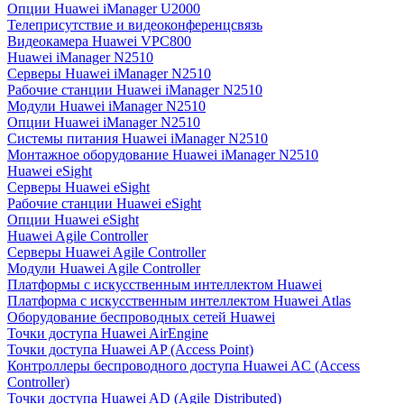
Опции Huawei iManager U2000
Телеприсутствие и видеоконференцсвязь
Видеокамера Huawei VPC800
Huawei iManager N2510
Серверы Huawei iManager N2510
Рабочие станции Huawei iManager N2510
Модули Huawei iManager N2510
Опции Huawei iManager N2510
Системы питания Huawei iManager N2510
Монтажное оборудование Huawei iManager N2510
Huawei eSight
Серверы Huawei eSight
Рабочие станции Huawei eSight
Опции Huawei eSight
Huawei Agile Controller
Серверы Huawei Agile Controller
Модули Huawei Agile Controller
Платформы с искусственным интеллектом Huawei
Платформа с искусственным интеллектом Huawei Atlas
Оборудование беспроводных сетей Huawei
Точки доступа Huawei AirEngine
Точки доступа Huawei AP (Access Point)
Контроллеры беспроводного доступа Huawei AC (Access
Controller)
Точки доступа Huawei AD (Agile Distributed)