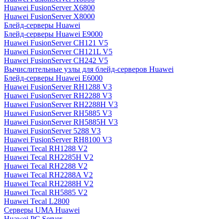
Huawei FusionServer X6800
Huawei FusionServer X8000
Блейд-серверы Huawei
Блейд-серверы Huawei E9000
Huawei FusionServer CH121 V5
Huawei FusionServer CH121L V5
Huawei FusionServer CH242 V5
Вычислительные узлы для блейд-серверов Huawei
Блейд-серверы Huawei E6000
Huawei FusionServer RH1288 V3
Huawei FusionServer RH2288 V3
Huawei FusionServer RH2288H V3
Huawei FusionServer RH5885 V3
Huawei FusionServer RH5885H V3
Huawei FusionServer 5288 V3
Huawei FusionServer RH8100 V3
Huawei Tecal RH1288 V2
Huawei Tecal RH2285H V2
Huawei Tecal RH2288 V2
Huawei Tecal RH2288A V2
Huawei Tecal RH2288H V2
Huawei Tecal RH5885 V2
Huawei Tecal L2800
Серверы UMA Huawei
Huawei PC Server