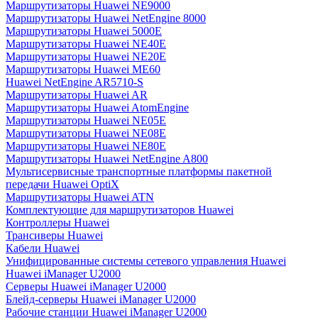
Маршрутизаторы Huawei NE9000
Маршрутизаторы Huawei NetEngine 8000
Маршрутизаторы Huawei 5000E
Маршрутизаторы Huawei NE40E
Маршрутизаторы Huawei NE20E
Маршрутизаторы Huawei ME60
Huawei NetEngine AR5710-S
Маршрутизаторы Huawei AR
Маршрутизаторы Huawei AtomEngine
Маршрутизаторы Huawei NE05E
Маршрутизаторы Huawei NE08E
Маршрутизаторы Huawei NE80E
Маршрутизаторы Huawei NetEngine A800
Мультисервисные транспортные платформы пакетной
передачи Huawei OptiX
Маршрутизаторы Huawei ATN
Комплектующие для маршрутизаторов Huawei
Контроллеры Huawei
Трансиверы Huawei
Кабели Huawei
Унифицированные системы сетевого управления Huawei
Huawei iManager U2000
Серверы Huawei iManager U2000
Блейд-серверы Huawei iManager U2000
Рабочие станции Huawei iManager U2000