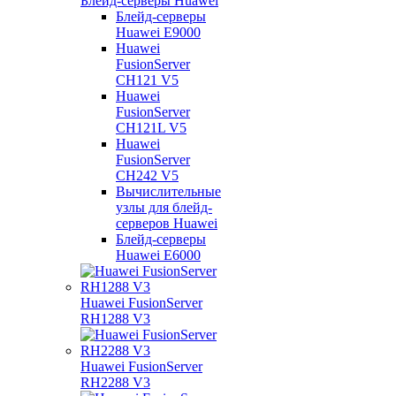
Блейд-серверы Huawei
Блейд-серверы
Huawei E9000
Huawei
FusionServer
CH121 V5
Huawei
FusionServer
CH121L V5
Huawei
FusionServer
CH242 V5
Вычислительные
узлы для блейд-
серверов Huawei
Блейд-серверы
Huawei E6000
Huawei FusionServer
RH1288 V3
Huawei FusionServer
RH2288 V3