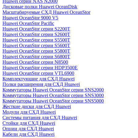
Huawei серии NAS N2000
Дисковые полки Huawei OceanDisk
Масштабируемые СХД Huawei OceanStor
Huawei OceanStor 9000 V5
Huawei OceanStor Pacific
Huawei OceanStor серии S2200T
Huawei OceanStor серии S2600T
Huawei OceanStor серии S5500T
Huawei OceanStor серии S5600T
Huawei OceanStor серии S5800T
Huawei OceanStor серии S6800T
Huawei OceanStor серии N8500
Huawei OceanStor серии HDP3500E
Huawei OceanStor серии VTL6900
Комплектующие для СХД Huawei
Полки расширения для СХД Huawei
Коммутаторы Huawei OceanStor серии SNS2000
Коммутаторы Huawei OceanStor серии SNS3000
Коммутаторы Huawei OceanStor серии SNS5000
Жесткие диски для СХД Huawei
Модули для СХД Huawei
Системы питания для СХД Huawei
Стойки для СХД Huawei
Опции для СХД Huawei
Кабели для СХД Huawei