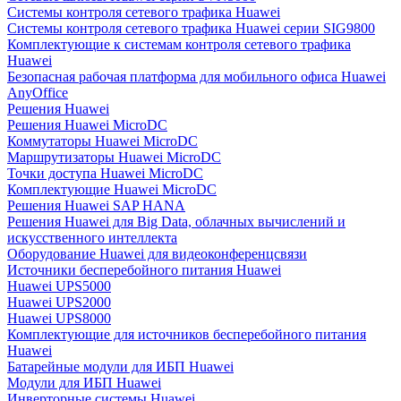
Системы контроля сетевого трафика Huawei
Системы контроля сетевого трафика Huawei серии SIG9800
Комплектующие к системам контроля сетевого трафика
Huawei
Безопасная рабочая платформа для мобильного офиса Huawei
AnyOffice
Решения Huawei
Решения Huawei MicroDC
Коммутаторы Huawei MicroDC
Маршрутизаторы Huawei MicroDC
Точки доступа Huawei MicroDC
Комплектующие Huawei MicroDC
Решения Huawei SAP HANA
Решения Huawei для Big Data, облачных вычислений и
искусственного интеллекта
Оборудование Huawei для видеоконференцсвязи
Источники бесперебойного питания Huawei
Huawei UPS5000
Huawei UPS2000
Huawei UPS8000
Комплектующие для источников бесперебойного питания
Huawei
Батарейные модули для ИБП Huawei
Модули для ИБП Huawei
Инверторные системы Huawei