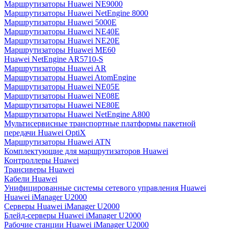
Маршрутизаторы Huawei NE9000
Маршрутизаторы Huawei NetEngine 8000
Маршрутизаторы Huawei 5000E
Маршрутизаторы Huawei NE40E
Маршрутизаторы Huawei NE20E
Маршрутизаторы Huawei ME60
Huawei NetEngine AR5710-S
Маршрутизаторы Huawei AR
Маршрутизаторы Huawei AtomEngine
Маршрутизаторы Huawei NE05E
Маршрутизаторы Huawei NE08E
Маршрутизаторы Huawei NE80E
Маршрутизаторы Huawei NetEngine A800
Мультисервисные транспортные платформы пакетной
передачи Huawei OptiX
Маршрутизаторы Huawei ATN
Комплектующие для маршрутизаторов Huawei
Контроллеры Huawei
Трансиверы Huawei
Кабели Huawei
Унифицированные системы сетевого управления Huawei
Huawei iManager U2000
Серверы Huawei iManager U2000
Блейд-серверы Huawei iManager U2000
Рабочие станции Huawei iManager U2000