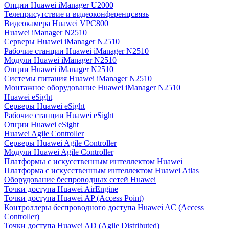
Опции Huawei iManager U2000
Телеприсутствие и видеоконференцсвязь
Видеокамера Huawei VPC800
Huawei iManager N2510
Серверы Huawei iManager N2510
Рабочие станции Huawei iManager N2510
Модули Huawei iManager N2510
Опции Huawei iManager N2510
Системы питания Huawei iManager N2510
Монтажное оборудование Huawei iManager N2510
Huawei eSight
Серверы Huawei eSight
Рабочие станции Huawei eSight
Опции Huawei eSight
Huawei Agile Controller
Серверы Huawei Agile Controller
Модули Huawei Agile Controller
Платформы с искусственным интеллектом Huawei
Платформа с искусственным интеллектом Huawei Atlas
Оборудование беспроводных сетей Huawei
Точки доступа Huawei AirEngine
Точки доступа Huawei AP (Access Point)
Контроллеры беспроводного доступа Huawei AC (Access
Controller)
Точки доступа Huawei AD (Agile Distributed)