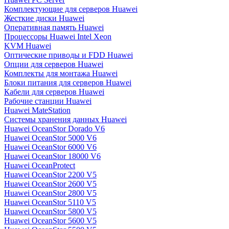
Комплектующие для серверов Huawei
Жесткие диски Huawei
Оперативная память Huawei
Процессоры Huawei Intel Xeon
KVM Huawei
Оптические приводы и FDD Huawei
Опции для серверов Huawei
Комплекты для монтажа Huawei
Блоки питания для серверов Huawei
Кабели для серверов Huawei
Рабочие станции Huawei
Huawei MateStation
Системы хранения данных Huawei
Huawei OceanStor Dorado V6
Huawei OceanStor 5000 V6
Huawei OceanStor 6000 V6
Huawei OceanStor 18000 V6
Huawei OceanProtect
Huawei OceanStor 2200 V5
Huawei OceanStor 2600 V5
Huawei OceanStor 2800 V5
Huawei OceanStor 5110 V5
Huawei OceanStor 5800 V5
Huawei OceanStor 5600 V5