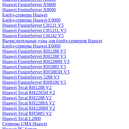
Huawei FusionServer X6800
Huawei FusionServer X8000
Блейд-серверы Huawei
Блейд-серверы Huawei E9000
Huawei FusionServer CH121 V5
Huawei FusionServer CH121L V5
Huawei FusionServer CH242 V5
Вычислительные узлы для блейд-серверов Huawei
Блейд-серверы Huawei E6000
Huawei FusionServer RH1288 V3
Huawei FusionServer RH2288 V3
Huawei FusionServer RH2288H V3
Huawei FusionServer RH5885 V3
Huawei FusionServer RH5885H V3
Huawei FusionServer 5288 V3
Huawei FusionServer RH8100 V3
Huawei Tecal RH1288 V2
Huawei Tecal RH2285H V2
Huawei Tecal RH2288 V2
Huawei Tecal RH2288A V2
Huawei Tecal RH2288H V2
Huawei Tecal RH5885 V2
Huawei Tecal L2800
Серверы UMA Huawei
Huawei PC Server