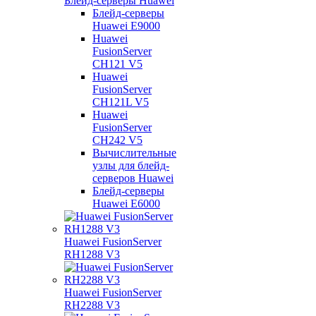
Блейд-серверы Huawei
Блейд-серверы
Huawei E9000
Huawei
FusionServer
CH121 V5
Huawei
FusionServer
CH121L V5
Huawei
FusionServer
CH242 V5
Вычислительные
узлы для блейд-
серверов Huawei
Блейд-серверы
Huawei E6000
Huawei FusionServer
RH1288 V3
Huawei FusionServer
RH2288 V3