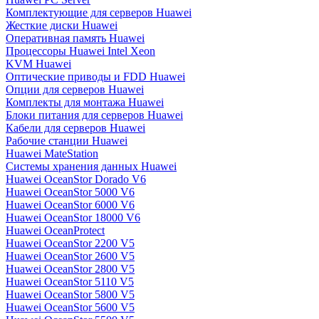
Комплектующие для серверов Huawei
Жесткие диски Huawei
Оперативная память Huawei
Процессоры Huawei Intel Xeon
KVM Huawei
Оптические приводы и FDD Huawei
Опции для серверов Huawei
Комплекты для монтажа Huawei
Блоки питания для серверов Huawei
Кабели для серверов Huawei
Рабочие станции Huawei
Huawei MateStation
Системы хранения данных Huawei
Huawei OceanStor Dorado V6
Huawei OceanStor 5000 V6
Huawei OceanStor 6000 V6
Huawei OceanStor 18000 V6
Huawei OceanProtect
Huawei OceanStor 2200 V5
Huawei OceanStor 2600 V5
Huawei OceanStor 2800 V5
Huawei OceanStor 5110 V5
Huawei OceanStor 5800 V5
Huawei OceanStor 5600 V5