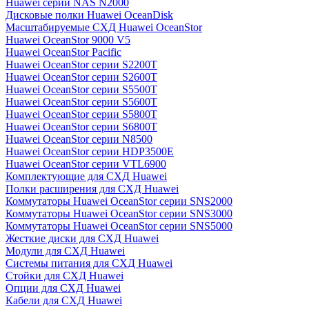
Huawei серии NAS N2000
Дисковые полки Huawei OceanDisk
Масштабируемые СХД Huawei OceanStor
Huawei OceanStor 9000 V5
Huawei OceanStor Pacific
Huawei OceanStor серии S2200T
Huawei OceanStor серии S2600T
Huawei OceanStor серии S5500T
Huawei OceanStor серии S5600T
Huawei OceanStor серии S5800T
Huawei OceanStor серии S6800T
Huawei OceanStor серии N8500
Huawei OceanStor серии HDP3500E
Huawei OceanStor серии VTL6900
Комплектующие для СХД Huawei
Полки расширения для СХД Huawei
Коммутаторы Huawei OceanStor серии SNS2000
Коммутаторы Huawei OceanStor серии SNS3000
Коммутаторы Huawei OceanStor серии SNS5000
Жесткие диски для СХД Huawei
Модули для СХД Huawei
Системы питания для СХД Huawei
Стойки для СХД Huawei
Опции для СХД Huawei
Кабели для СХД Huawei