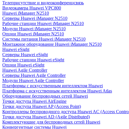
Телеприсутствие и видеоконференцсвязь
Видеокамера Huawei VPC800
Huawei iManager N2510
Серверы Huawei iManager N2510
Рабочие станции Huawei iManager N2510
Модули Huawei iManager N2510
Опции Huawei iManager N2510
Системы питания Huawei iManager N2510
Монтажное оборудование Huawei iManager N2510
Huawei eSight
Серверы Huawei eSight
Рабочие станции Huawei eSight
Опции Huawei eSight
Huawei Agile Controller
Серверы Huawei Agile Controller
Модули Huawei Agile Controller
Платформы с искусственным интеллектом Huawei
Платформа с искусственным интеллектом Huawei Atlas
Оборудование беспроводных сетей Huawei
Точки доступа Huawei AirEngine
Точки доступа Huawei AP (Access Point)
Контроллеры беспроводного доступа Huawei AC (Access Control
Точки доступа Huawei AD (Agile Distributed)
Комплектующие для беспроводных сетей Huawei
Конвергентные системы Huawei