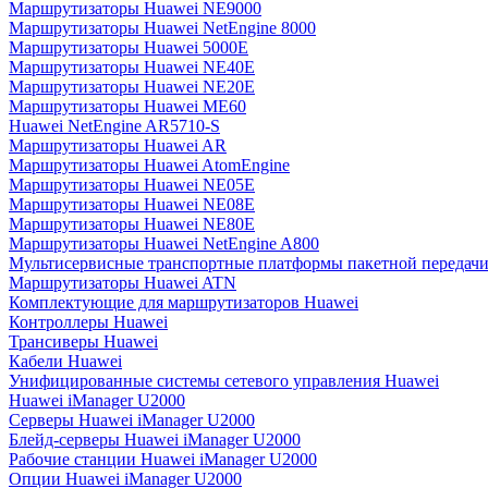
Маршрутизаторы Huawei NE9000
Маршрутизаторы Huawei NetEngine 8000
Маршрутизаторы Huawei 5000E
Маршрутизаторы Huawei NE40E
Маршрутизаторы Huawei NE20E
Маршрутизаторы Huawei ME60
Huawei NetEngine AR5710-S
Маршрутизаторы Huawei AR
Маршрутизаторы Huawei AtomEngine
Маршрутизаторы Huawei NE05E
Маршрутизаторы Huawei NE08E
Маршрутизаторы Huawei NE80E
Маршрутизаторы Huawei NetEngine A800
Мультисервисные транспортные платформы пакетной передачи
Маршрутизаторы Huawei ATN
Комплектующие для маршрутизаторов Huawei
Контроллеры Huawei
Трансиверы Huawei
Кабели Huawei
Унифицированные системы сетевого управления Huawei
Huawei iManager U2000
Серверы Huawei iManager U2000
Блейд-серверы Huawei iManager U2000
Рабочие станции Huawei iManager U2000
Опции Huawei iManager U2000