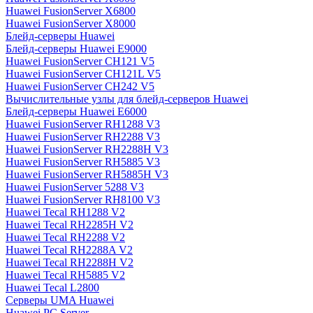
Huawei FusionServer X6800
Huawei FusionServer X8000
Блейд-серверы Huawei
Блейд-серверы Huawei E9000
Huawei FusionServer CH121 V5
Huawei FusionServer CH121L V5
Huawei FusionServer CH242 V5
Вычислительные узлы для блейд-серверов Huawei
Блейд-серверы Huawei E6000
Huawei FusionServer RH1288 V3
Huawei FusionServer RH2288 V3
Huawei FusionServer RH2288H V3
Huawei FusionServer RH5885 V3
Huawei FusionServer RH5885H V3
Huawei FusionServer 5288 V3
Huawei FusionServer RH8100 V3
Huawei Tecal RH1288 V2
Huawei Tecal RH2285H V2
Huawei Tecal RH2288 V2
Huawei Tecal RH2288A V2
Huawei Tecal RH2288H V2
Huawei Tecal RH5885 V2
Huawei Tecal L2800
Серверы UMA Huawei
Huawei PC Server