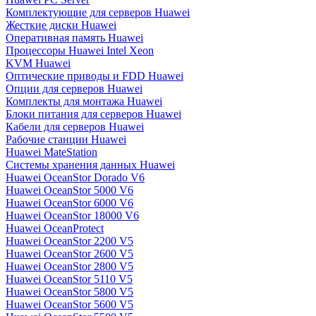
Комплектующие для серверов Huawei
Жесткие диски Huawei
Оперативная память Huawei
Процессоры Huawei Intel Xeon
KVM Huawei
Оптические приводы и FDD Huawei
Опции для серверов Huawei
Комплекты для монтажа Huawei
Блоки питания для серверов Huawei
Кабели для серверов Huawei
Рабочие станции Huawei
Huawei MateStation
Системы хранения данных Huawei
Huawei OceanStor Dorado V6
Huawei OceanStor 5000 V6
Huawei OceanStor 6000 V6
Huawei OceanStor 18000 V6
Huawei OceanProtect
Huawei OceanStor 2200 V5
Huawei OceanStor 2600 V5
Huawei OceanStor 2800 V5
Huawei OceanStor 5110 V5
Huawei OceanStor 5800 V5
Huawei OceanStor 5600 V5