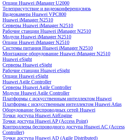
Опции Huawei iManager U2000
Телеприсутствие и видеоконференцсвязь
Видеокамера Huawei VPC800
Huawei iManager N2510
Серверы Huawei iManager N2510
Рабочие станции Huawei iManager N2510
Модули Huawei iManager N2510
Опции Huawei iManager N2510
Системы питания Huawei iManager N2510
Монтажное оборудование Huawei iManager N2510
Huawei eSight
Серверы Huawei eSight
Рабочие станции Huawei eSight
Опции Huawei eSight
Huawei Agile Controller
Серверы Huawei Agile Controller
Модули Huawei Agile Controller
Платформы с искусственным интеллектом Huawei
Платформа с искусственным интеллектом Huawei Atlas
Оборудование беспроводных сетей Huawei
Точки доступа Huawei AirEngine
Точки доступа Huawei AP (Access Point)
Контроллеры беспроводного доступа Huawei AC (Access
Controller)
Точки доступа Huawei AD (Agile Distributed)