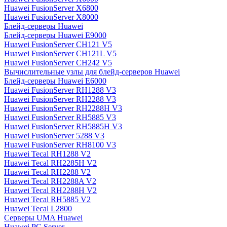
Huawei FusionServer X6800
Huawei FusionServer X8000
Блейд-серверы Huawei
Блейд-серверы Huawei E9000
Huawei FusionServer CH121 V5
Huawei FusionServer CH121L V5
Huawei FusionServer CH242 V5
Вычислительные узлы для блейд-серверов Huawei
Блейд-серверы Huawei E6000
Huawei FusionServer RH1288 V3
Huawei FusionServer RH2288 V3
Huawei FusionServer RH2288H V3
Huawei FusionServer RH5885 V3
Huawei FusionServer RH5885H V3
Huawei FusionServer 5288 V3
Huawei FusionServer RH8100 V3
Huawei Tecal RH1288 V2
Huawei Tecal RH2285H V2
Huawei Tecal RH2288 V2
Huawei Tecal RH2288A V2
Huawei Tecal RH2288H V2
Huawei Tecal RH5885 V2
Huawei Tecal L2800
Серверы UMA Huawei
Huawei PC Server