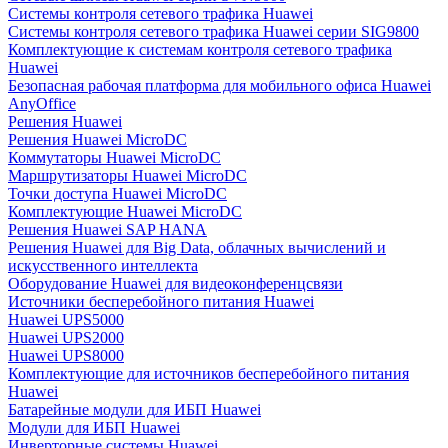
Системы контроля сетевого трафика Huawei
Системы контроля сетевого трафика Huawei серии SIG9800
Комплектующие к системам контроля сетевого трафика
Huawei
Безопасная рабочая платформа для мобильного офиса Huawei
AnyOffice
Решения Huawei
Решения Huawei MicroDC
Коммутаторы Huawei MicroDC
Маршрутизаторы Huawei MicroDC
Точки доступа Huawei MicroDC
Комплектующие Huawei MicroDC
Решения Huawei SAP HANA
Решения Huawei для Big Data, облачных вычислений и
искусственного интеллекта
Оборудование Huawei для видеоконференцсвязи
Источники бесперебойного питания Huawei
Huawei UPS5000
Huawei UPS2000
Huawei UPS8000
Комплектующие для источников бесперебойного питания
Huawei
Батарейные модули для ИБП Huawei
Модули для ИБП Huawei
Инверторные системы Huawei