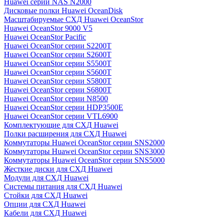
Huawei серии NAS N2000
Дисковые полки Huawei OceanDisk
Масштабируемые СХД Huawei OceanStor
Huawei OceanStor 9000 V5
Huawei OceanStor Pacific
Huawei OceanStor серии S2200T
Huawei OceanStor серии S2600T
Huawei OceanStor серии S5500T
Huawei OceanStor серии S5600T
Huawei OceanStor серии S5800T
Huawei OceanStor серии S6800T
Huawei OceanStor серии N8500
Huawei OceanStor серии HDP3500E
Huawei OceanStor серии VTL6900
Комплектующие для СХД Huawei
Полки расширения для СХД Huawei
Коммутаторы Huawei OceanStor серии SNS2000
Коммутаторы Huawei OceanStor серии SNS3000
Коммутаторы Huawei OceanStor серии SNS5000
Жесткие диски для СХД Huawei
Модули для СХД Huawei
Системы питания для СХД Huawei
Стойки для СХД Huawei
Опции для СХД Huawei
Кабели для СХД Huawei