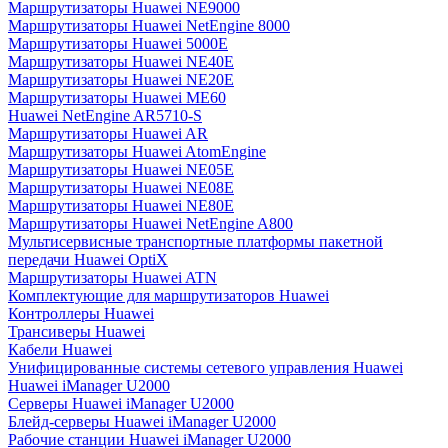
Маршрутизаторы Huawei NE9000
Маршрутизаторы Huawei NetEngine 8000
Маршрутизаторы Huawei 5000E
Маршрутизаторы Huawei NE40E
Маршрутизаторы Huawei NE20E
Маршрутизаторы Huawei ME60
Huawei NetEngine AR5710-S
Маршрутизаторы Huawei AR
Маршрутизаторы Huawei AtomEngine
Маршрутизаторы Huawei NE05E
Маршрутизаторы Huawei NE08E
Маршрутизаторы Huawei NE80E
Маршрутизаторы Huawei NetEngine A800
Мультисервисные транспортные платформы пакетной
передачи Huawei OptiX
Маршрутизаторы Huawei ATN
Комплектующие для маршрутизаторов Huawei
Контроллеры Huawei
Трансиверы Huawei
Кабели Huawei
Унифицированные системы сетевого управления Huawei
Huawei iManager U2000
Серверы Huawei iManager U2000
Блейд-серверы Huawei iManager U2000
Рабочие станции Huawei iManager U2000