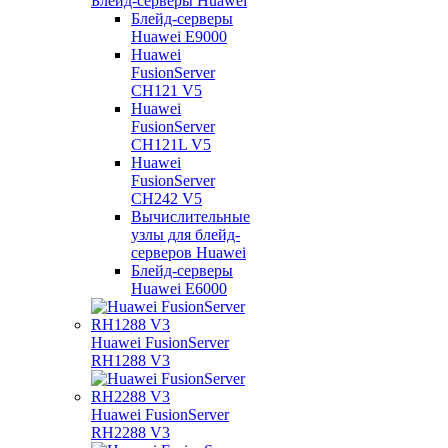
Блейд-серверы Huawei
Блейд-серверы
Huawei E9000
Huawei
FusionServer
CH121 V5
Huawei
FusionServer
CH121L V5
Huawei
FusionServer
CH242 V5
Вычислительные
узлы для блейд-
серверов Huawei
Блейд-серверы
Huawei E6000
Huawei FusionServer
RH1288 V3
Huawei FusionServer
RH2288 V3