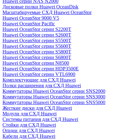
Huawei серии NAS N2000
Дисковые полки Huawei OceanDisk
Масштабируемые СХД Huawei OceanStor
Huawei OceanStor 9000 V5
Huawei OceanStor Pacific
Huawei OceanStor серии S2200T
Huawei OceanStor серии S2600T
Huawei OceanStor серии S5500T
Huawei OceanStor серии S5600T
Huawei OceanStor серии S5800T
Huawei OceanStor серии S6800T
Huawei OceanStor серии N8500
Huawei OceanStor серии HDP3500E
Huawei OceanStor серии VTL6900
Комплектующие для СХД Huawei
Полки расширения для СХД Huawei
Коммутаторы Huawei OceanStor серии SNS2000
Коммутаторы Huawei OceanStor серии SNS3000
Коммутаторы Huawei OceanStor серии SNS5000
Жесткие диски для СХД Huawei
Модули для СХД Huawei
Системы питания для СХД Huawei
Стойки для СХД Huawei
Опции для СХД Huawei
Кабели для СХД Huawei