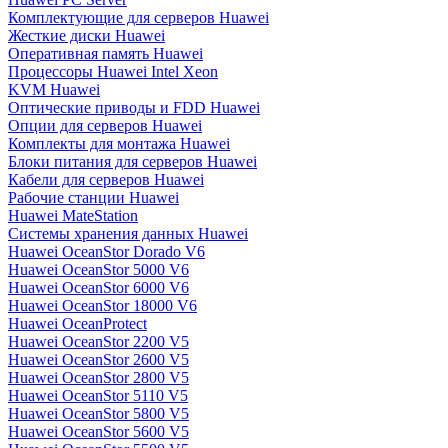
Комплектующие для серверов Huawei
Жесткие диски Huawei
Оперативная память Huawei
Процессоры Huawei Intel Xeon
KVM Huawei
Оптические приводы и FDD Huawei
Опции для серверов Huawei
Комплекты для монтажа Huawei
Блоки питания для серверов Huawei
Кабели для серверов Huawei
Рабочие станции Huawei
Huawei MateStation
Системы хранения данных Huawei
Huawei OceanStor Dorado V6
Huawei OceanStor 5000 V6
Huawei OceanStor 6000 V6
Huawei OceanStor 18000 V6
Huawei OceanProtect
Huawei OceanStor 2200 V5
Huawei OceanStor 2600 V5
Huawei OceanStor 2800 V5
Huawei OceanStor 5110 V5
Huawei OceanStor 5800 V5
Huawei OceanStor 5600 V5