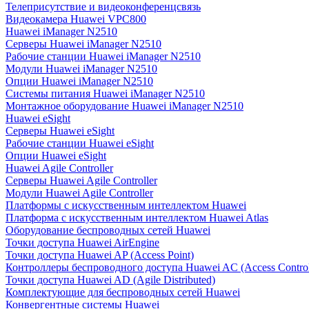
Телеприсутствие и видеоконференцсвязь
Видеокамера Huawei VPC800
Huawei iManager N2510
Серверы Huawei iManager N2510
Рабочие станции Huawei iManager N2510
Модули Huawei iManager N2510
Опции Huawei iManager N2510
Системы питания Huawei iManager N2510
Монтажное оборудование Huawei iManager N2510
Huawei eSight
Серверы Huawei eSight
Рабочие станции Huawei eSight
Опции Huawei eSight
Huawei Agile Controller
Серверы Huawei Agile Controller
Модули Huawei Agile Controller
Платформы с искусственным интеллектом Huawei
Платформа с искусственным интеллектом Huawei Atlas
Оборудование беспроводных сетей Huawei
Точки доступа Huawei AirEngine
Точки доступа Huawei AP (Access Point)
Контроллеры беспроводного доступа Huawei AC (Access Control
Точки доступа Huawei AD (Agile Distributed)
Комплектующие для беспроводных сетей Huawei
Конвергентные системы Huawei