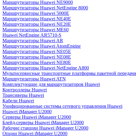
Маршрутизаторы Huawei NE9000
Маршрутизаторы Huawei NetEngine 8000
Маршрутизаторы Huawei 5000E
Маршрутизаторы Huawei NE40E
Маршрутизаторы Huawei NE20E
Маршрутизаторы Huawei ME60
Huawei NetEngine AR5710-S
Маршрутизаторы Huawei AR
Маршрутизаторы Huawei AtomEngine
Маршрутизаторы Huawei NE05E
Маршрутизаторы Huawei NE08E
Маршрутизаторы Huawei NE80E
Маршрутизаторы Huawei NetEngine A800
Мультисервисные транспортные платформы пакетной передачи
Маршрутизаторы Huawei ATN
Комплектующие для маршрутизаторов Huawei
Контроллеры Huawei
Трансиверы Huawei
Кабели Huawei
Унифицированные системы сетевого управления Huawei
Huawei iManager U2000
Серверы Huawei iManager U2000
Блейд-серверы Huawei iManager U2000
Рабочие станции Huawei iManager U2000
Опции Huawei iManager U2000