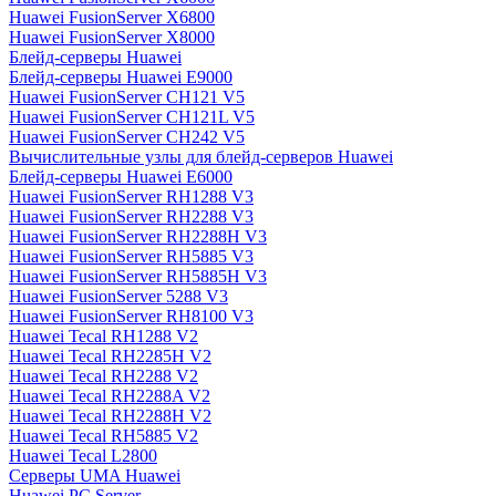
Huawei FusionServer X6800
Huawei FusionServer X8000
Блейд-серверы Huawei
Блейд-серверы Huawei E9000
Huawei FusionServer CH121 V5
Huawei FusionServer CH121L V5
Huawei FusionServer CH242 V5
Вычислительные узлы для блейд-серверов Huawei
Блейд-серверы Huawei E6000
Huawei FusionServer RH1288 V3
Huawei FusionServer RH2288 V3
Huawei FusionServer RH2288H V3
Huawei FusionServer RH5885 V3
Huawei FusionServer RH5885H V3
Huawei FusionServer 5288 V3
Huawei FusionServer RH8100 V3
Huawei Tecal RH1288 V2
Huawei Tecal RH2285H V2
Huawei Tecal RH2288 V2
Huawei Tecal RH2288A V2
Huawei Tecal RH2288H V2
Huawei Tecal RH5885 V2
Huawei Tecal L2800
Серверы UMA Huawei
Huawei PC Server