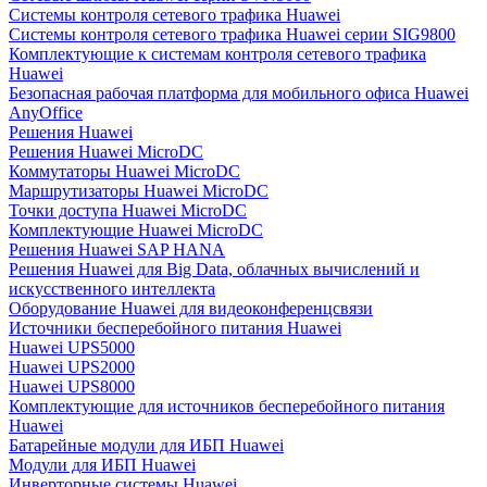
Системы контроля сетевого трафика Huawei
Системы контроля сетевого трафика Huawei серии SIG9800
Комплектующие к системам контроля сетевого трафика
Huawei
Безопасная рабочая платформа для мобильного офиса Huawei
AnyOffice
Решения Huawei
Решения Huawei MicroDC
Коммутаторы Huawei MicroDC
Маршрутизаторы Huawei MicroDC
Точки доступа Huawei MicroDC
Комплектующие Huawei MicroDC
Решения Huawei SAP HANA
Решения Huawei для Big Data, облачных вычислений и
искусственного интеллекта
Оборудование Huawei для видеоконференцсвязи
Источники бесперебойного питания Huawei
Huawei UPS5000
Huawei UPS2000
Huawei UPS8000
Комплектующие для источников бесперебойного питания
Huawei
Батарейные модули для ИБП Huawei
Модули для ИБП Huawei
Инверторные системы Huawei