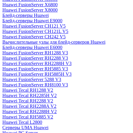
Huawei FusionServer X6800
Huawei FusionServer X8000
Блейд-серверы Huawei
Блейд-серверы Huawei E9000
Huawei FusionServer CH121 V5
Huawei FusionServer CH121L V5
Huawei FusionServer CH242 V5
Вычислительные узлы для блейд-серверов Huawei
Блейд-серверы Huawei E6000
Huawei FusionServer RH1288 V3
Huawei FusionServer RH2288 V3
Huawei FusionServer RH2288H V3
Huawei FusionServer RH5885 V3
Huawei FusionServer RH5885H V3
Huawei FusionServer 5288 V3
Huawei FusionServer RH8100 V3
Huawei Tecal RH1288 V2
Huawei Tecal RH2285H V2
Huawei Tecal RH2288 V2
Huawei Tecal RH2288A V2
Huawei Tecal RH2288H V2
Huawei Tecal RH5885 V2
Huawei Tecal L2800
Серверы UMA Huawei
Huawei PC Server