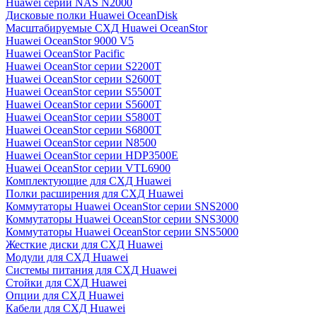
Huawei серии NAS N2000
Дисковые полки Huawei OceanDisk
Масштабируемые СХД Huawei OceanStor
Huawei OceanStor 9000 V5
Huawei OceanStor Pacific
Huawei OceanStor серии S2200T
Huawei OceanStor серии S2600T
Huawei OceanStor серии S5500T
Huawei OceanStor серии S5600T
Huawei OceanStor серии S5800T
Huawei OceanStor серии S6800T
Huawei OceanStor серии N8500
Huawei OceanStor серии HDP3500E
Huawei OceanStor серии VTL6900
Комплектующие для СХД Huawei
Полки расширения для СХД Huawei
Коммутаторы Huawei OceanStor серии SNS2000
Коммутаторы Huawei OceanStor серии SNS3000
Коммутаторы Huawei OceanStor серии SNS5000
Жесткие диски для СХД Huawei
Модули для СХД Huawei
Системы питания для СХД Huawei
Стойки для СХД Huawei
Опции для СХД Huawei
Кабели для СХД Huawei