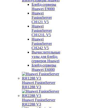
Блейд-серверы Huawei
Блейд-серверы
Huawei E9000
Huawei
FusionServer
CH121 V5
Huawei
FusionServer
CH121L V5
Huawei
FusionServer
CH242 V5
Вычислительные
узлы для блейд-
серверов Huawei
Блейд-серверы
Huawei E6000
Huawei FusionServer
RH1288 V3
Huawei FusionServer
RH2288 V3