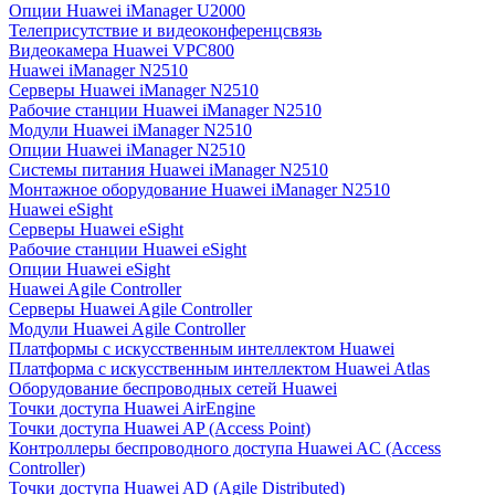
Опции Huawei iManager U2000
Телеприсутствие и видеоконференцсвязь
Видеокамера Huawei VPC800
Huawei iManager N2510
Серверы Huawei iManager N2510
Рабочие станции Huawei iManager N2510
Модули Huawei iManager N2510
Опции Huawei iManager N2510
Системы питания Huawei iManager N2510
Монтажное оборудование Huawei iManager N2510
Huawei eSight
Серверы Huawei eSight
Рабочие станции Huawei eSight
Опции Huawei eSight
Huawei Agile Controller
Серверы Huawei Agile Controller
Модули Huawei Agile Controller
Платформы с искусственным интеллектом Huawei
Платформа с искусственным интеллектом Huawei Atlas
Оборудование беспроводных сетей Huawei
Точки доступа Huawei AirEngine
Точки доступа Huawei AP (Access Point)
Контроллеры беспроводного доступа Huawei AC (Access
Controller)
Точки доступа Huawei AD (Agile Distributed)