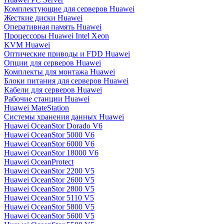
Комплектующие для серверов Huawei
Жесткие диски Huawei
Оперативная память Huawei
Процессоры Huawei Intel Xeon
KVM Huawei
Оптические приводы и FDD Huawei
Опции для серверов Huawei
Комплекты для монтажа Huawei
Блоки питания для серверов Huawei
Кабели для серверов Huawei
Рабочие станции Huawei
Huawei MateStation
Системы хранения данных Huawei
Huawei OceanStor Dorado V6
Huawei OceanStor 5000 V6
Huawei OceanStor 6000 V6
Huawei OceanStor 18000 V6
Huawei OceanProtect
Huawei OceanStor 2200 V5
Huawei OceanStor 2600 V5
Huawei OceanStor 2800 V5
Huawei OceanStor 5110 V5
Huawei OceanStor 5800 V5
Huawei OceanStor 5600 V5