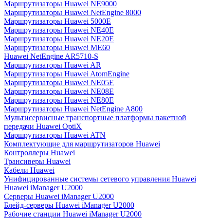
Маршрутизаторы Huawei NE9000
Маршрутизаторы Huawei NetEngine 8000
Маршрутизаторы Huawei 5000E
Маршрутизаторы Huawei NE40E
Маршрутизаторы Huawei NE20E
Маршрутизаторы Huawei ME60
Huawei NetEngine AR5710-S
Маршрутизаторы Huawei AR
Маршрутизаторы Huawei AtomEngine
Маршрутизаторы Huawei NE05E
Маршрутизаторы Huawei NE08E
Маршрутизаторы Huawei NE80E
Маршрутизаторы Huawei NetEngine A800
Мультисервисные транспортные платформы пакетной
передачи Huawei OptiX
Маршрутизаторы Huawei ATN
Комплектующие для маршрутизаторов Huawei
Контроллеры Huawei
Трансиверы Huawei
Кабели Huawei
Унифицированные системы сетевого управления Huawei
Huawei iManager U2000
Серверы Huawei iManager U2000
Блейд-серверы Huawei iManager U2000
Рабочие станции Huawei iManager U2000