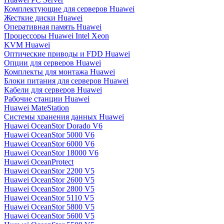
Комплектующие для серверов Huawei
Жесткие диски Huawei
Оперативная память Huawei
Процессоры Huawei Intel Xeon
KVM Huawei
Оптические приводы и FDD Huawei
Опции для серверов Huawei
Комплекты для монтажа Huawei
Блоки питания для серверов Huawei
Кабели для серверов Huawei
Рабочие станции Huawei
Huawei MateStation
Системы хранения данных Huawei
Huawei OceanStor Dorado V6
Huawei OceanStor 5000 V6
Huawei OceanStor 6000 V6
Huawei OceanStor 18000 V6
Huawei OceanProtect
Huawei OceanStor 2200 V5
Huawei OceanStor 2600 V5
Huawei OceanStor 2800 V5
Huawei OceanStor 5110 V5
Huawei OceanStor 5800 V5
Huawei OceanStor 5600 V5