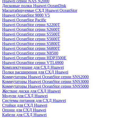
Huawei серии NAS N2000
Дисковые полки Huawei OceanDisk
Масштабируемые СХД Huawei OceanStor
Huawei OceanStor 9000 V5
Huawei OceanStor Pacific
Huawei OceanStor серии S2200T
Huawei OceanStor серии S2600T
Huawei OceanStor серии S5500T
Huawei OceanStor серии S5600T
Huawei OceanStor серии S5800T
Huawei OceanStor серии S6800T
Huawei OceanStor серии N8500
Huawei OceanStor серии HDP3500E
Huawei OceanStor серии VTL6900
Комплектующие для СХД Huawei
Полки расширения для СХД Huawei
Коммутаторы Huawei OceanStor серии SNS2000
Коммутаторы Huawei OceanStor серии SNS3000
Коммутаторы Huawei OceanStor серии SNS5000
Жесткие диски для СХД Huawei
Модули для СХД Huawei
Системы питания для СХД Huawei
Стойки для СХД Huawei
Опции для СХД Huawei
Кабели для СХД Huawei