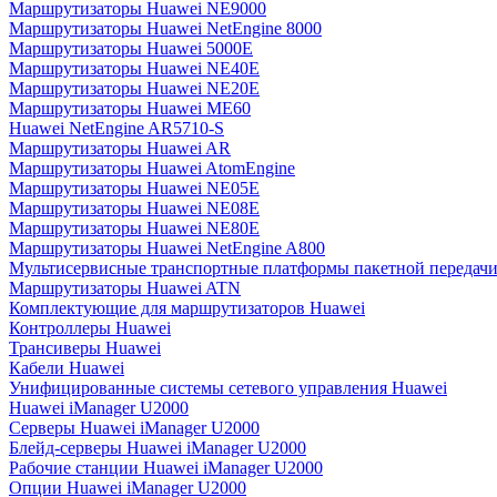
Маршрутизаторы Huawei NE9000
Маршрутизаторы Huawei NetEngine 8000
Маршрутизаторы Huawei 5000E
Маршрутизаторы Huawei NE40E
Маршрутизаторы Huawei NE20E
Маршрутизаторы Huawei ME60
Huawei NetEngine AR5710-S
Маршрутизаторы Huawei AR
Маршрутизаторы Huawei AtomEngine
Маршрутизаторы Huawei NE05E
Маршрутизаторы Huawei NE08E
Маршрутизаторы Huawei NE80E
Маршрутизаторы Huawei NetEngine A800
Мультисервисные транспортные платформы пакетной передачи
Маршрутизаторы Huawei ATN
Комплектующие для маршрутизаторов Huawei
Контроллеры Huawei
Трансиверы Huawei
Кабели Huawei
Унифицированные системы сетевого управления Huawei
Huawei iManager U2000
Серверы Huawei iManager U2000
Блейд-серверы Huawei iManager U2000
Рабочие станции Huawei iManager U2000
Опции Huawei iManager U2000