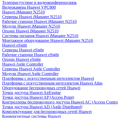
Телеприсутствие и видеоконференцсвязь
Видеокамера Huawei VPC800
Huawei iManager N2510
Серверы Huawei iManager N2510
Рабочие станции Huawei iManager N2510
Модули Huawei iManager N2510
Опции Huawei iManager N2510
Системы питания Huawei iManager N2510
Монтажное оборудование Huawei iManager N2510
Huawei eSight
Серверы Huawei eSight
Рабочие станции Huawei eSight
Опции Huawei eSight
Huawei Agile Controller
Серверы Huawei Agile Controller
Модули Huawei Agile Controller
Платформы с искусственным интеллектом Huawei
Платформа с искусственным интеллектом Huawei Atlas
Оборудование беспроводных сетей Huawei
Точки доступа Huawei AirEngine
Точки доступа Huawei AP (Access Point)
Контроллеры беспроводного доступа Huawei AC (Access Control
Точки доступа Huawei AD (Agile Distributed)
Комплектующие для беспроводных сетей Huawei
Конвергентные системы Huawei