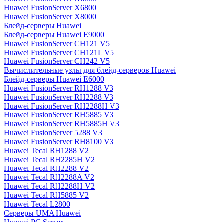
Huawei FusionServer X6800
Huawei FusionServer X8000
Блейд-серверы Huawei
Блейд-серверы Huawei E9000
Huawei FusionServer CH121 V5
Huawei FusionServer CH121L V5
Huawei FusionServer CH242 V5
Вычислительные узлы для блейд-серверов Huawei
Блейд-серверы Huawei E6000
Huawei FusionServer RH1288 V3
Huawei FusionServer RH2288 V3
Huawei FusionServer RH2288H V3
Huawei FusionServer RH5885 V3
Huawei FusionServer RH5885H V3
Huawei FusionServer 5288 V3
Huawei FusionServer RH8100 V3
Huawei Tecal RH1288 V2
Huawei Tecal RH2285H V2
Huawei Tecal RH2288 V2
Huawei Tecal RH2288A V2
Huawei Tecal RH2288H V2
Huawei Tecal RH5885 V2
Huawei Tecal L2800
Серверы UMA Huawei
Huawei PC Server