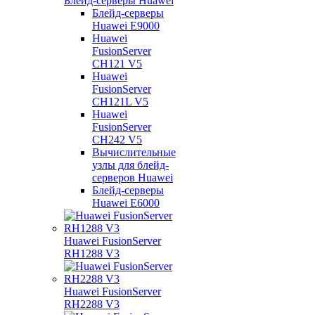
Блейд-серверы Huawei
Блейд-серверы
Huawei E9000
Huawei
FusionServer
CH121 V5
Huawei
FusionServer
CH121L V5
Huawei
FusionServer
CH242 V5
Вычислительные
узлы для блейд-
серверов Huawei
Блейд-серверы
Huawei E6000
Huawei FusionServer
RH1288 V3
Huawei FusionServer
RH2288 V3