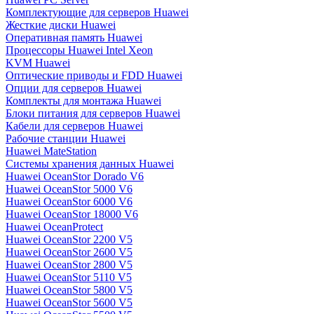
Комплектующие для серверов Huawei
Жесткие диски Huawei
Оперативная память Huawei
Процессоры Huawei Intel Xeon
KVM Huawei
Оптические приводы и FDD Huawei
Опции для серверов Huawei
Комплекты для монтажа Huawei
Блоки питания для серверов Huawei
Кабели для серверов Huawei
Рабочие станции Huawei
Huawei MateStation
Системы хранения данных Huawei
Huawei OceanStor Dorado V6
Huawei OceanStor 5000 V6
Huawei OceanStor 6000 V6
Huawei OceanStor 18000 V6
Huawei OceanProtect
Huawei OceanStor 2200 V5
Huawei OceanStor 2600 V5
Huawei OceanStor 2800 V5
Huawei OceanStor 5110 V5
Huawei OceanStor 5800 V5
Huawei OceanStor 5600 V5