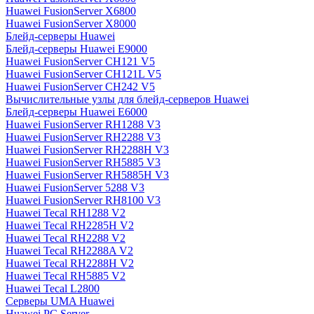
Huawei FusionServer X6800
Huawei FusionServer X8000
Блейд-серверы Huawei
Блейд-серверы Huawei E9000
Huawei FusionServer CH121 V5
Huawei FusionServer CH121L V5
Huawei FusionServer CH242 V5
Вычислительные узлы для блейд-серверов Huawei
Блейд-серверы Huawei E6000
Huawei FusionServer RH1288 V3
Huawei FusionServer RH2288 V3
Huawei FusionServer RH2288H V3
Huawei FusionServer RH5885 V3
Huawei FusionServer RH5885H V3
Huawei FusionServer 5288 V3
Huawei FusionServer RH8100 V3
Huawei Tecal RH1288 V2
Huawei Tecal RH2285H V2
Huawei Tecal RH2288 V2
Huawei Tecal RH2288A V2
Huawei Tecal RH2288H V2
Huawei Tecal RH5885 V2
Huawei Tecal L2800
Серверы UMA Huawei
Huawei PC Server