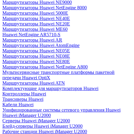
Маршрутизаторы Huawei NE9000
Маршрутизаторы Huawei NetEngine 8000
Маршрутизаторы Huawei 5000E
Маршрутизаторы Huawei NE40E
Маршрутизаторы Huawei NE20E
Маршрутизаторы Huawei ME60
Huawei NetEngine AR5710-S
Маршрутизаторы Huawei AR
Маршрутизаторы Huawei AtomEngine
Маршрутизаторы Huawei NE05E
Маршрутизаторы Huawei NE08E
Маршрутизаторы Huawei NE80E
Маршрутизаторы Huawei NetEngine A800
Мультисервисные транспортные платформы пакетной
передачи Huawei OptiX
Маршрутизаторы Huawei ATN
Комплектующие для маршрутизаторов Huawei
Контроллеры Huawei
Трансиверы Huawei
Кабели Huawei
Унифицированные системы сетевого управления Huawei
Huawei iManager U2000
Серверы Huawei iManager U2000
Блейд-серверы Huawei iManager U2000
Рабочие станции Huawei iManager U2000