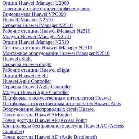
Опции Huawei iManager U2000
Телеприсутствие и видеоконференцсвязь
Видеокамера Huawei VPC800
Huawei iManager N2510
Серверы Huawei iManager N2510
Рабочие станции Huawei iManager N2510
Модули Huawei iManager N2510
Опции Huawei iManager N2510
Системы питания Huawei iManager N2510
Монтажное оборудование Huawei iManager N2510
Huawei eSight
Серверы Huawei eSight
Рабочие станции Huawei eSight
Опции Huawei eSight
Huawei Agile Controller
Серверы Huawei Agile Controller
Модули Huawei Agile Controller
Платформы с искусственным интеллектом Huawei
Платформа с искусственным интеллектом Huawei Atlas
Оборудование беспроводных сетей Huawei
Точки доступа Huawei AirEngine
Точки доступа Huawei AP (Access Point)
Контроллеры беспроводного доступа Huawei AC (Access
Controller)
Точки доступа Huawei AD (Agile Distributed)