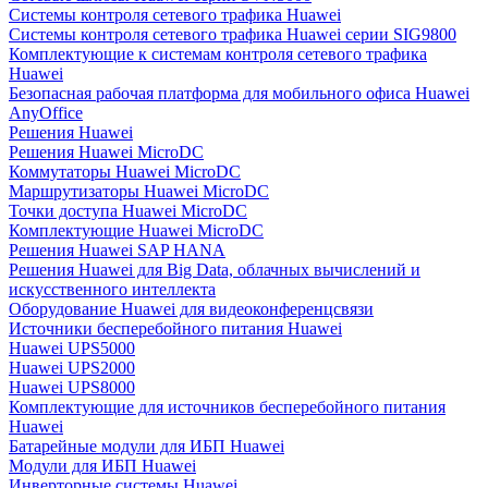
Системы контроля сетевого трафика Huawei
Системы контроля сетевого трафика Huawei серии SIG9800
Комплектующие к системам контроля сетевого трафика
Huawei
Безопасная рабочая платформа для мобильного офиса Huawei
AnyOffice
Решения Huawei
Решения Huawei MicroDC
Коммутаторы Huawei MicroDC
Маршрутизаторы Huawei MicroDC
Точки доступа Huawei MicroDC
Комплектующие Huawei MicroDC
Решения Huawei SAP HANA
Решения Huawei для Big Data, облачных вычислений и
искусственного интеллекта
Оборудование Huawei для видеоконференцсвязи
Источники бесперебойного питания Huawei
Huawei UPS5000
Huawei UPS2000
Huawei UPS8000
Комплектующие для источников бесперебойного питания
Huawei
Батарейные модули для ИБП Huawei
Модули для ИБП Huawei
Инверторные системы Huawei