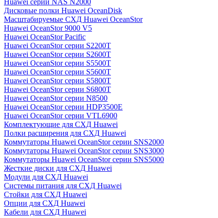
Huawei серии NAS N2000
Дисковые полки Huawei OceanDisk
Масштабируемые СХД Huawei OceanStor
Huawei OceanStor 9000 V5
Huawei OceanStor Pacific
Huawei OceanStor серии S2200T
Huawei OceanStor серии S2600T
Huawei OceanStor серии S5500T
Huawei OceanStor серии S5600T
Huawei OceanStor серии S5800T
Huawei OceanStor серии S6800T
Huawei OceanStor серии N8500
Huawei OceanStor серии HDP3500E
Huawei OceanStor серии VTL6900
Комплектующие для СХД Huawei
Полки расширения для СХД Huawei
Коммутаторы Huawei OceanStor серии SNS2000
Коммутаторы Huawei OceanStor серии SNS3000
Коммутаторы Huawei OceanStor серии SNS5000
Жесткие диски для СХД Huawei
Модули для СХД Huawei
Системы питания для СХД Huawei
Стойки для СХД Huawei
Опции для СХД Huawei
Кабели для СХД Huawei