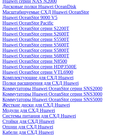
Huawei серии NAS N2000
Дисковые полки Huawei OceanDisk
Масштабируемые СХД Huawei OceanStor
Huawei OceanStor 9000 V5
Huawei OceanStor Pacific
Huawei OceanStor серии S2200T
Huawei OceanStor серии S2600T
Huawei OceanStor серии S5500T
Huawei OceanStor серии S5600T
Huawei OceanStor серии S5800T
Huawei OceanStor серии S6800T
Huawei OceanStor серии N8500
Huawei OceanStor серии HDP3500E
Huawei OceanStor серии VTL6900
Комплектующие для СХД Huawei
Полки расширения для СХД Huawei
Коммутаторы Huawei OceanStor серии SNS2000
Коммутаторы Huawei OceanStor серии SNS3000
Коммутаторы Huawei OceanStor серии SNS5000
Жесткие диски для СХД Huawei
Модули для СХД Huawei
Системы питания для СХД Huawei
Стойки для СХД Huawei
Опции для СХД Huawei
Кабели для СХД Huawei