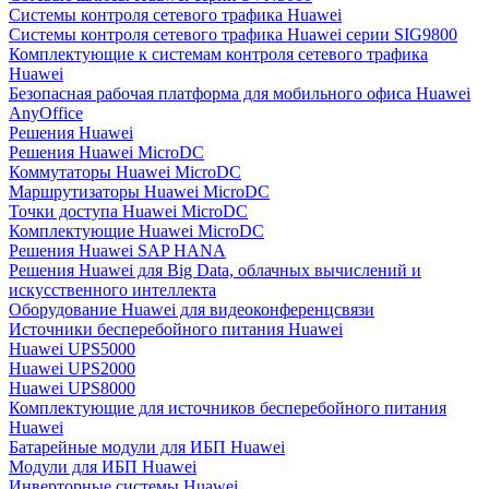
Системы контроля сетевого трафика Huawei
Системы контроля сетевого трафика Huawei серии SIG9800
Комплектующие к системам контроля сетевого трафика
Huawei
Безопасная рабочая платформа для мобильного офиса Huawei
AnyOffice
Решения Huawei
Решения Huawei MicroDC
Коммутаторы Huawei MicroDC
Маршрутизаторы Huawei MicroDC
Точки доступа Huawei MicroDC
Комплектующие Huawei MicroDC
Решения Huawei SAP HANA
Решения Huawei для Big Data, облачных вычислений и
искусственного интеллекта
Оборудование Huawei для видеоконференцсвязи
Источники бесперебойного питания Huawei
Huawei UPS5000
Huawei UPS2000
Huawei UPS8000
Комплектующие для источников бесперебойного питания
Huawei
Батарейные модули для ИБП Huawei
Модули для ИБП Huawei
Инверторные системы Huawei