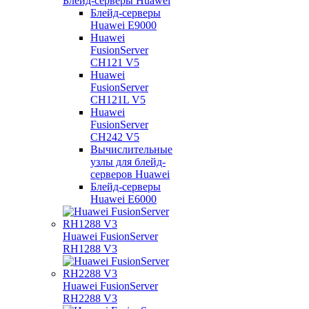
Блейд-серверы Huawei
Блейд-серверы
Huawei E9000
Huawei
FusionServer
CH121 V5
Huawei
FusionServer
CH121L V5
Huawei
FusionServer
CH242 V5
Вычислительные
узлы для блейд-
серверов Huawei
Блейд-серверы
Huawei E6000
Huawei FusionServer
RH1288 V3
Huawei FusionServer
RH2288 V3