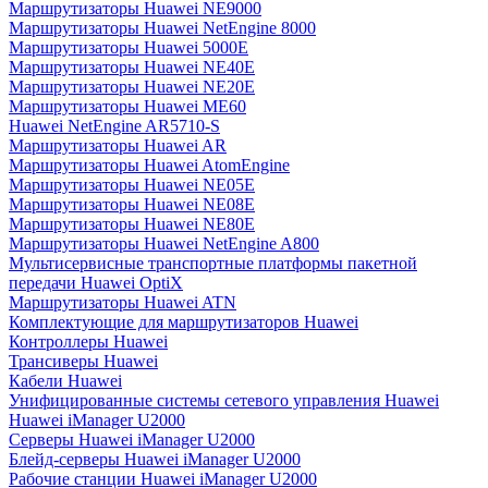
Маршрутизаторы Huawei NE9000
Маршрутизаторы Huawei NetEngine 8000
Маршрутизаторы Huawei 5000E
Маршрутизаторы Huawei NE40E
Маршрутизаторы Huawei NE20E
Маршрутизаторы Huawei ME60
Huawei NetEngine AR5710-S
Маршрутизаторы Huawei AR
Маршрутизаторы Huawei AtomEngine
Маршрутизаторы Huawei NE05E
Маршрутизаторы Huawei NE08E
Маршрутизаторы Huawei NE80E
Маршрутизаторы Huawei NetEngine A800
Мультисервисные транспортные платформы пакетной
передачи Huawei OptiX
Маршрутизаторы Huawei ATN
Комплектующие для маршрутизаторов Huawei
Контроллеры Huawei
Трансиверы Huawei
Кабели Huawei
Унифицированные системы сетевого управления Huawei
Huawei iManager U2000
Серверы Huawei iManager U2000
Блейд-серверы Huawei iManager U2000
Рабочие станции Huawei iManager U2000