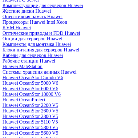
Комплектующие для серверов Huawei
Жесткие диски Huawei
Оперативная память Huawei
Процессоры Huawei Intel Xeon
KVM Huawei
Оптические приводы и FDD Huawei
Опции для серверов Huawei
Комплекты для монтажа Huawei
Блоки питания для серверов Huawei
Кабели для серверов Huawei
Рабочие станции Huawei
Huawei MateStation
Системы хранения данных Huawei
Huawei OceanStor Dorado V6
Huawei OceanStor 5000 V6
Huawei OceanStor 6000 V6
Huawei OceanStor 18000 V6
Huawei OceanProtect
Huawei OceanStor 2200 V5
Huawei OceanStor 2600 V5
Huawei OceanStor 2800 V5
Huawei OceanStor 5110 V5
Huawei OceanStor 5800 V5
Huawei OceanStor 5600 V5