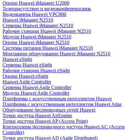
Опции Huawei iManager U2000
Телеприсутствие и видеоконференцсвязь
Видеокамера Huawei VPC800
Huawei iManager N2510
Серверы Huawei iManager N2510
Рабочие станции Huawei iManager N2510
Модули Huawei iManager N2510
Опции Huawei iManager N2510
Системы питания Huawei iManager N2510
Монтажное оборудование Huawei iManager N2510
Huawei eSight
Серверы Huawei eSight
Рабочие станции Huawei eSight
Опции Huawei eSight
Huawei Agile Controller
Серверы Huawei Agile Controller
Модули Huawei Agile Controller
Платформы с искусственным интеллектом Huawei
Платформа с искусственным интеллектом Huawei Atlas
Оборудование беспроводных сетей Huawei
Точки доступа Huawei AirEngine
Точки доступа Huawei AP (Access Point)
Контроллеры беспроводного доступа Huawei AC (Access
Controller)
Точки доступа Huawei AD (Agile Distributed)