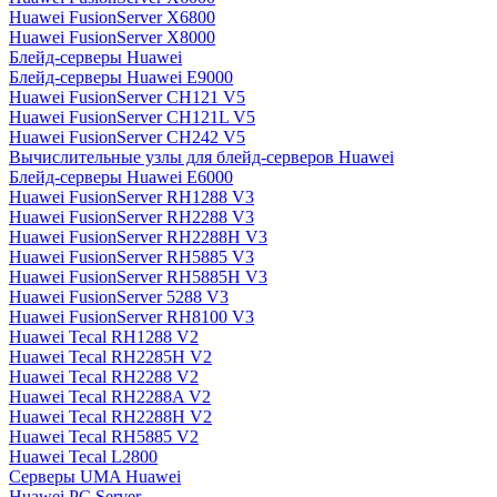
Huawei FusionServer X6800
Huawei FusionServer X8000
Блейд-серверы Huawei
Блейд-серверы Huawei E9000
Huawei FusionServer CH121 V5
Huawei FusionServer CH121L V5
Huawei FusionServer CH242 V5
Вычислительные узлы для блейд-серверов Huawei
Блейд-серверы Huawei E6000
Huawei FusionServer RH1288 V3
Huawei FusionServer RH2288 V3
Huawei FusionServer RH2288H V3
Huawei FusionServer RH5885 V3
Huawei FusionServer RH5885H V3
Huawei FusionServer 5288 V3
Huawei FusionServer RH8100 V3
Huawei Tecal RH1288 V2
Huawei Tecal RH2285H V2
Huawei Tecal RH2288 V2
Huawei Tecal RH2288A V2
Huawei Tecal RH2288H V2
Huawei Tecal RH5885 V2
Huawei Tecal L2800
Серверы UMA Huawei
Huawei PC Server