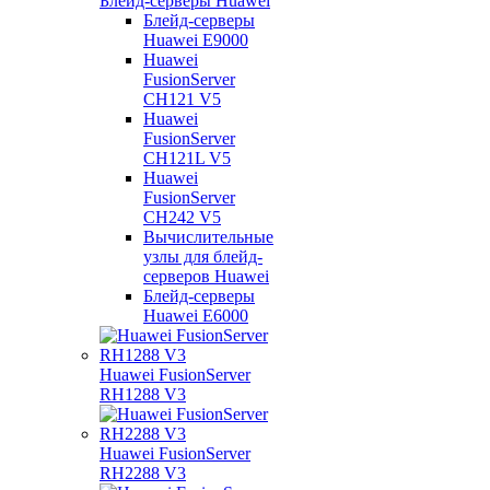
Блейд-серверы Huawei
Блейд-серверы
Huawei E9000
Huawei
FusionServer
CH121 V5
Huawei
FusionServer
CH121L V5
Huawei
FusionServer
CH242 V5
Вычислительные
узлы для блейд-
серверов Huawei
Блейд-серверы
Huawei E6000
Huawei FusionServer
RH1288 V3
Huawei FusionServer
RH2288 V3