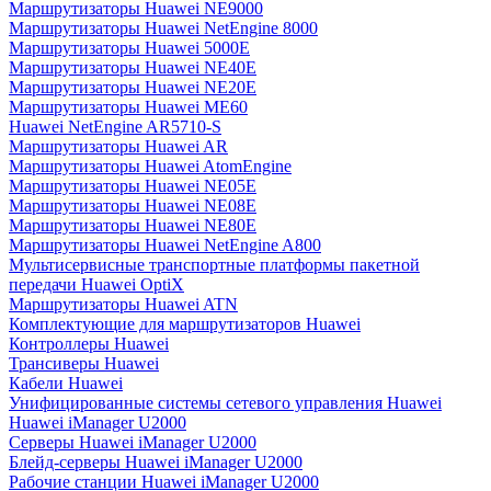
Маршрутизаторы Huawei NE9000
Маршрутизаторы Huawei NetEngine 8000
Маршрутизаторы Huawei 5000E
Маршрутизаторы Huawei NE40E
Маршрутизаторы Huawei NE20E
Маршрутизаторы Huawei ME60
Huawei NetEngine AR5710-S
Маршрутизаторы Huawei AR
Маршрутизаторы Huawei AtomEngine
Маршрутизаторы Huawei NE05E
Маршрутизаторы Huawei NE08E
Маршрутизаторы Huawei NE80E
Маршрутизаторы Huawei NetEngine A800
Мультисервисные транспортные платформы пакетной
передачи Huawei OptiX
Маршрутизаторы Huawei ATN
Комплектующие для маршрутизаторов Huawei
Контроллеры Huawei
Трансиверы Huawei
Кабели Huawei
Унифицированные системы сетевого управления Huawei
Huawei iManager U2000
Серверы Huawei iManager U2000
Блейд-серверы Huawei iManager U2000
Рабочие станции Huawei iManager U2000