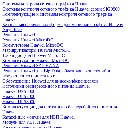
Системы контроля сетевого трафика Huawei
Системы контроля сетевого трафика Huawei серии SIG9800
Комплектующие к системам контроля сетевого трафика
Huawei
Безопасная рабочая платформа для мобильного офиса Huawei
AnyOffice
Решения Huawei
Решения Huawei MicroDC
Коммутаторы Huawei MicroDC
Маршрутизаторы Huawei MicroDC
Точки доступа Huawei MicroDC
Комплектующие Huawei MicroDC
Решения Huawei SAP HANA
Решения Huawei для Big Data, облачных вычислений и
искусственного интеллекта
Оборудование Huawei для видеоконференцсвязи
Источники бесперебойного питания Huawei
Huawei UPS5000
Huawei UPS2000
Huawei UPS8000
Комплектующие для источников бесперебойного питания
Huawei
Батарейные модули для ИБП Huawei
Модули для ИБП Huawei
Инверторные системы Huawei