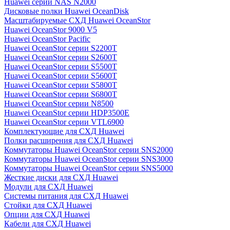
Huawei серии NAS N2000
Дисковые полки Huawei OceanDisk
Масштабируемые СХД Huawei OceanStor
Huawei OceanStor 9000 V5
Huawei OceanStor Pacific
Huawei OceanStor серии S2200T
Huawei OceanStor серии S2600T
Huawei OceanStor серии S5500T
Huawei OceanStor серии S5600T
Huawei OceanStor серии S5800T
Huawei OceanStor серии S6800T
Huawei OceanStor серии N8500
Huawei OceanStor серии HDP3500E
Huawei OceanStor серии VTL6900
Комплектующие для СХД Huawei
Полки расширения для СХД Huawei
Коммутаторы Huawei OceanStor серии SNS2000
Коммутаторы Huawei OceanStor серии SNS3000
Коммутаторы Huawei OceanStor серии SNS5000
Жесткие диски для СХД Huawei
Модули для СХД Huawei
Системы питания для СХД Huawei
Стойки для СХД Huawei
Опции для СХД Huawei
Кабели для СХД Huawei