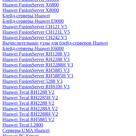
Huawei FusionServer X6800
Huawei FusionServer X8000
Блейд-серверы Huawei
Блейд-серверы Huawei E9000
Huawei FusionServer CH121 V5
Huawei FusionServer CH121L V5
Huawei FusionServer CH242 V5
Вычислительные узлы для блейд-серверов Huawei
Блейд-серверы Huawei E6000
Huawei FusionServer RH1288 V3
Huawei FusionServer RH2288 V3
Huawei FusionServer RH2288H V3
Huawei FusionServer RH5885 V3
Huawei FusionServer RH5885H V3
Huawei FusionServer 5288 V3
Huawei FusionServer RH8100 V3
Huawei Tecal RH1288 V2
Huawei Tecal RH2285H V2
Huawei Tecal RH2288 V2
Huawei Tecal RH2288A V2
Huawei Tecal RH2288H V2
Huawei Tecal RH5885 V2
Huawei Tecal L2800
Серверы UMA Huawei
Huawei PC Server