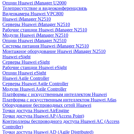
Опции Huawei iManager U2000
Телеприсутствие и видеоконференцсвязь
Видеокамера Huawei VPC800
Huawei iManager N2510
Серверы Huawei iManager N2510
Рабочие станции Huawei iManager N2510
Модули Huawei iManager N2510
Опции Huawei iManager N2510
Системы питания Huawei iManager N2510
Монтажное оборудование Huawei iManager N2510
Huawei eSight
Серверы Huawei eSight
Рабочие станции Huawei eSight
Опции Huawei eSight
Huawei Agile Controller
Серверы Huawei Agile Controller
Модули Huawei Agile Controller
Платформы с искусственным интеллектом Huawei
Платформа с искусственным интеллектом Huawei Atlas
Оборудование беспроводных сетей Huawei
Точки доступа Huawei AirEngine
Точки доступа Huawei AP (Access Point)
Контроллеры беспроводного доступа Huawei AC (Access
Controller)
Точки доступа Huawei AD (Agile Distributed)