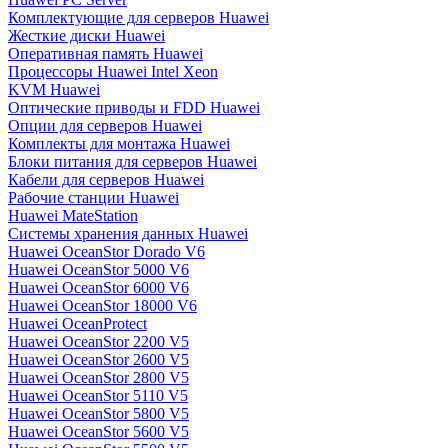
Комплектующие для серверов Huawei
Жесткие диски Huawei
Оперативная память Huawei
Процессоры Huawei Intel Xeon
KVM Huawei
Оптические приводы и FDD Huawei
Опции для серверов Huawei
Комплекты для монтажа Huawei
Блоки питания для серверов Huawei
Кабели для серверов Huawei
Рабочие станции Huawei
Huawei MateStation
Системы хранения данных Huawei
Huawei OceanStor Dorado V6
Huawei OceanStor 5000 V6
Huawei OceanStor 6000 V6
Huawei OceanStor 18000 V6
Huawei OceanProtect
Huawei OceanStor 2200 V5
Huawei OceanStor 2600 V5
Huawei OceanStor 2800 V5
Huawei OceanStor 5110 V5
Huawei OceanStor 5800 V5
Huawei OceanStor 5600 V5