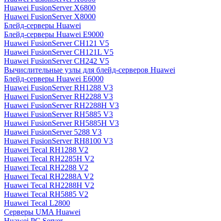
Huawei FusionServer X6800
Huawei FusionServer X8000
Блейд-серверы Huawei
Блейд-серверы Huawei E9000
Huawei FusionServer CH121 V5
Huawei FusionServer CH121L V5
Huawei FusionServer CH242 V5
Вычислительные узлы для блейд-серверов Huawei
Блейд-серверы Huawei E6000
Huawei FusionServer RH1288 V3
Huawei FusionServer RH2288 V3
Huawei FusionServer RH2288H V3
Huawei FusionServer RH5885 V3
Huawei FusionServer RH5885H V3
Huawei FusionServer 5288 V3
Huawei FusionServer RH8100 V3
Huawei Tecal RH1288 V2
Huawei Tecal RH2285H V2
Huawei Tecal RH2288 V2
Huawei Tecal RH2288A V2
Huawei Tecal RH2288H V2
Huawei Tecal RH5885 V2
Huawei Tecal L2800
Серверы UMA Huawei
Huawei PC Server