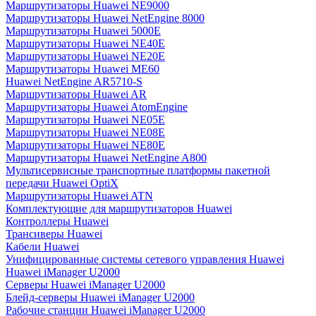
Маршрутизаторы Huawei NE9000
Маршрутизаторы Huawei NetEngine 8000
Маршрутизаторы Huawei 5000E
Маршрутизаторы Huawei NE40E
Маршрутизаторы Huawei NE20E
Маршрутизаторы Huawei ME60
Huawei NetEngine AR5710-S
Маршрутизаторы Huawei AR
Маршрутизаторы Huawei AtomEngine
Маршрутизаторы Huawei NE05E
Маршрутизаторы Huawei NE08E
Маршрутизаторы Huawei NE80E
Маршрутизаторы Huawei NetEngine A800
Мультисервисные транспортные платформы пакетной
передачи Huawei OptiX
Маршрутизаторы Huawei ATN
Комплектующие для маршрутизаторов Huawei
Контроллеры Huawei
Трансиверы Huawei
Кабели Huawei
Унифицированные системы сетевого управления Huawei
Huawei iManager U2000
Серверы Huawei iManager U2000
Блейд-серверы Huawei iManager U2000
Рабочие станции Huawei iManager U2000