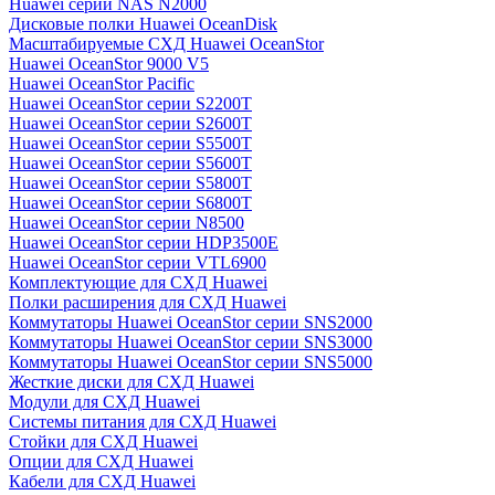
Huawei серии NAS N2000
Дисковые полки Huawei OceanDisk
Масштабируемые СХД Huawei OceanStor
Huawei OceanStor 9000 V5
Huawei OceanStor Pacific
Huawei OceanStor серии S2200T
Huawei OceanStor серии S2600T
Huawei OceanStor серии S5500T
Huawei OceanStor серии S5600T
Huawei OceanStor серии S5800T
Huawei OceanStor серии S6800T
Huawei OceanStor серии N8500
Huawei OceanStor серии HDP3500E
Huawei OceanStor серии VTL6900
Комплектующие для СХД Huawei
Полки расширения для СХД Huawei
Коммутаторы Huawei OceanStor серии SNS2000
Коммутаторы Huawei OceanStor серии SNS3000
Коммутаторы Huawei OceanStor серии SNS5000
Жесткие диски для СХД Huawei
Модули для СХД Huawei
Системы питания для СХД Huawei
Стойки для СХД Huawei
Опции для СХД Huawei
Кабели для СХД Huawei