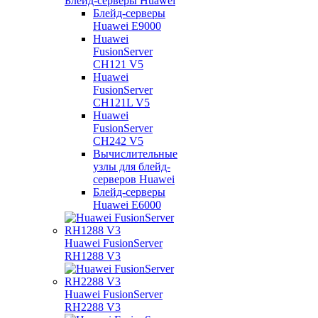
Блейд-серверы Huawei
Блейд-серверы
Huawei E9000
Huawei
FusionServer
CH121 V5
Huawei
FusionServer
CH121L V5
Huawei
FusionServer
CH242 V5
Вычислительные
узлы для блейд-
серверов Huawei
Блейд-серверы
Huawei E6000
Huawei FusionServer
RH1288 V3
Huawei FusionServer
RH2288 V3