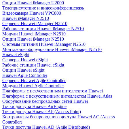
Опции Huawei iManager U2000
Телеприсутствие и видеоконференцсвязь
Видеокамера Huawei VPC800
Huawei iManager N2510
Серверы Huawei iManager N2510
Рабочие станции Huawei iManager N2510
Модули Huawei iManager N2510
Опции Huawei iManager N2510
Системы питания Huawei iManager N2510
Монтажное оборудование Huawei iManager N2510
Huawei eSight
Серверы Huawei eSight
Рабочие станции Huawei eSight
Опции Huawei eSight
Huawei Agile Controller
Серверы Huawei Agile Controller
Модули Huawei Agile Controller
Платформы с искусственным интеллектом Huawei
Платформа с искусственным интеллектом Huawei Atlas
Оборудование беспроводных сетей Huawei
Точки доступа Huawei AirEngine
Точки доступа Huawei AP (Access Point)
Контроллеры беспроводного доступа Huawei AC (Access
Controller)
Точки доступа Huawei AD (Agile Distributed)