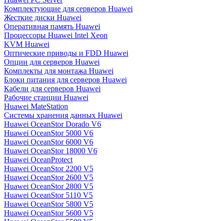
Комплектующие для серверов Huawei
Жесткие диски Huawei
Оперативная память Huawei
Процессоры Huawei Intel Xeon
KVM Huawei
Оптические приводы и FDD Huawei
Опции для серверов Huawei
Комплекты для монтажа Huawei
Блоки питания для серверов Huawei
Кабели для серверов Huawei
Рабочие станции Huawei
Huawei MateStation
Системы хранения данных Huawei
Huawei OceanStor Dorado V6
Huawei OceanStor 5000 V6
Huawei OceanStor 6000 V6
Huawei OceanStor 18000 V6
Huawei OceanProtect
Huawei OceanStor 2200 V5
Huawei OceanStor 2600 V5
Huawei OceanStor 2800 V5
Huawei OceanStor 5110 V5
Huawei OceanStor 5800 V5
Huawei OceanStor 5600 V5