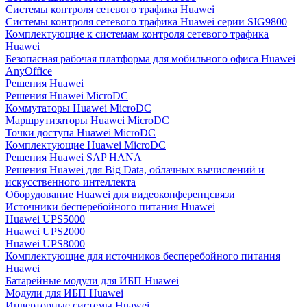
Системы контроля сетевого трафика Huawei
Системы контроля сетевого трафика Huawei серии SIG9800
Комплектующие к системам контроля сетевого трафика
Huawei
Безопасная рабочая платформа для мобильного офиса Huawei
AnyOffice
Решения Huawei
Решения Huawei MicroDC
Коммутаторы Huawei MicroDC
Маршрутизаторы Huawei MicroDC
Точки доступа Huawei MicroDC
Комплектующие Huawei MicroDC
Решения Huawei SAP HANA
Решения Huawei для Big Data, облачных вычислений и
искусственного интеллекта
Оборудование Huawei для видеоконференцсвязи
Источники бесперебойного питания Huawei
Huawei UPS5000
Huawei UPS2000
Huawei UPS8000
Комплектующие для источников бесперебойного питания
Huawei
Батарейные модули для ИБП Huawei
Модули для ИБП Huawei
Инверторные системы Huawei