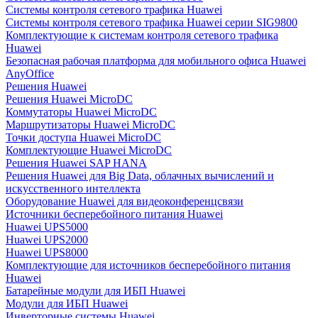
Системы контроля сетевого трафика Huawei
Системы контроля сетевого трафика Huawei серии SIG9800
Комплектующие к системам контроля сетевого трафика
Huawei
Безопасная рабочая платформа для мобильного офиса Huawei
AnyOffice
Решения Huawei
Решения Huawei MicroDC
Коммутаторы Huawei MicroDC
Маршрутизаторы Huawei MicroDC
Точки доступа Huawei MicroDC
Комплектующие Huawei MicroDC
Решения Huawei SAP HANA
Решения Huawei для Big Data, облачных вычислений и
искусственного интеллекта
Оборудование Huawei для видеоконференцсвязи
Источники бесперебойного питания Huawei
Huawei UPS5000
Huawei UPS2000
Huawei UPS8000
Комплектующие для источников бесперебойного питания
Huawei
Батарейные модули для ИБП Huawei
Модули для ИБП Huawei
Инверторные системы Huawei