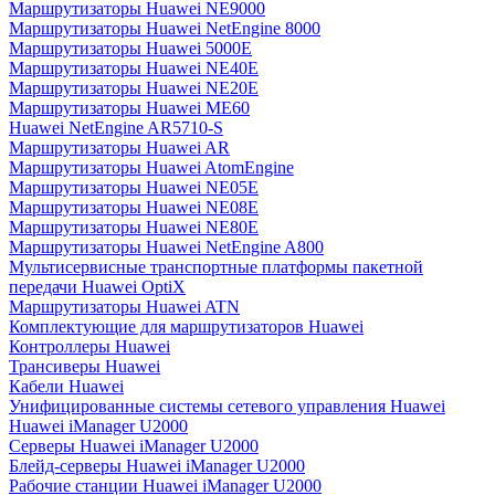
Маршрутизаторы Huawei NE9000
Маршрутизаторы Huawei NetEngine 8000
Маршрутизаторы Huawei 5000E
Маршрутизаторы Huawei NE40E
Маршрутизаторы Huawei NE20E
Маршрутизаторы Huawei ME60
Huawei NetEngine AR5710-S
Маршрутизаторы Huawei AR
Маршрутизаторы Huawei AtomEngine
Маршрутизаторы Huawei NE05E
Маршрутизаторы Huawei NE08E
Маршрутизаторы Huawei NE80E
Маршрутизаторы Huawei NetEngine A800
Мультисервисные транспортные платформы пакетной
передачи Huawei OptiX
Маршрутизаторы Huawei ATN
Комплектующие для маршрутизаторов Huawei
Контроллеры Huawei
Трансиверы Huawei
Кабели Huawei
Унифицированные системы сетевого управления Huawei
Huawei iManager U2000
Серверы Huawei iManager U2000
Блейд-серверы Huawei iManager U2000
Рабочие станции Huawei iManager U2000