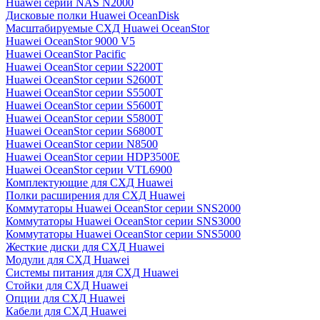
Huawei серии NAS N2000
Дисковые полки Huawei OceanDisk
Масштабируемые СХД Huawei OceanStor
Huawei OceanStor 9000 V5
Huawei OceanStor Pacific
Huawei OceanStor серии S2200T
Huawei OceanStor серии S2600T
Huawei OceanStor серии S5500T
Huawei OceanStor серии S5600T
Huawei OceanStor серии S5800T
Huawei OceanStor серии S6800T
Huawei OceanStor серии N8500
Huawei OceanStor серии HDP3500E
Huawei OceanStor серии VTL6900
Комплектующие для СХД Huawei
Полки расширения для СХД Huawei
Коммутаторы Huawei OceanStor серии SNS2000
Коммутаторы Huawei OceanStor серии SNS3000
Коммутаторы Huawei OceanStor серии SNS5000
Жесткие диски для СХД Huawei
Модули для СХД Huawei
Системы питания для СХД Huawei
Стойки для СХД Huawei
Опции для СХД Huawei
Кабели для СХД Huawei