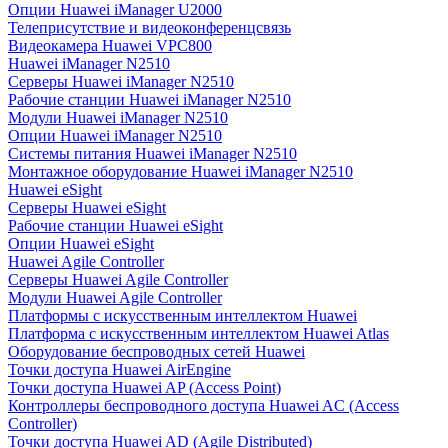
Опции Huawei iManager U2000
Телеприсутствие и видеоконференцсвязь
Видеокамера Huawei VPC800
Huawei iManager N2510
Серверы Huawei iManager N2510
Рабочие станции Huawei iManager N2510
Модули Huawei iManager N2510
Опции Huawei iManager N2510
Системы питания Huawei iManager N2510
Монтажное оборудование Huawei iManager N2510
Huawei eSight
Серверы Huawei eSight
Рабочие станции Huawei eSight
Опции Huawei eSight
Huawei Agile Controller
Серверы Huawei Agile Controller
Модули Huawei Agile Controller
Платформы с искусственным интеллектом Huawei
Платформа с искусственным интеллектом Huawei Atlas
Оборудование беспроводных сетей Huawei
Точки доступа Huawei AirEngine
Точки доступа Huawei AP (Access Point)
Контроллеры беспроводного доступа Huawei AC (Access
Controller)
Точки доступа Huawei AD (Agile Distributed)