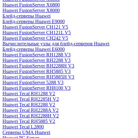
Huawei FusionServer X6800
Huawei FusionServer X8000
Блейд-серверы Huawei
Блейд-серверы Huawei E9000
Huawei FusionServer CH121 V5
Huawei FusionServer CH121L V5
Huawei FusionServer CH242 V5
Вычислительные узлы для блейд-серверов Huawei
Блейд-серверы Huawei E6000
Huawei FusionServer RH1288 V3
Huawei FusionServer RH2288 V3
Huawei FusionServer RH2288H V3
Huawei FusionServer RH5885 V3
Huawei FusionServer RH5885H V3
Huawei FusionServer 5288 V3
Huawei FusionServer RH8100 V3
Huawei Tecal RH1288 V2
Huawei Tecal RH2285H V2
Huawei Tecal RH2288 V2
Huawei Tecal RH2288A V2
Huawei Tecal RH2288H V2
Huawei Tecal RH5885 V2
Huawei Tecal L2800
Серверы UMA Huawei
Huawei PC Server