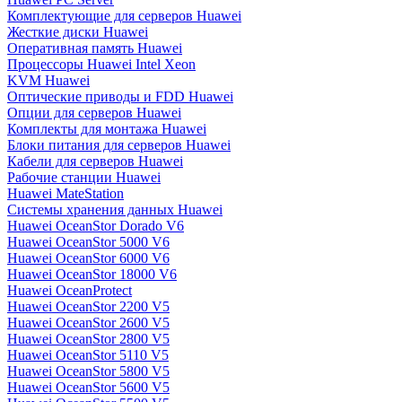
Комплектующие для серверов Huawei
Жесткие диски Huawei
Оперативная память Huawei
Процессоры Huawei Intel Xeon
KVM Huawei
Оптические приводы и FDD Huawei
Опции для серверов Huawei
Комплекты для монтажа Huawei
Блоки питания для серверов Huawei
Кабели для серверов Huawei
Рабочие станции Huawei
Huawei MateStation
Системы хранения данных Huawei
Huawei OceanStor Dorado V6
Huawei OceanStor 5000 V6
Huawei OceanStor 6000 V6
Huawei OceanStor 18000 V6
Huawei OceanProtect
Huawei OceanStor 2200 V5
Huawei OceanStor 2600 V5
Huawei OceanStor 2800 V5
Huawei OceanStor 5110 V5
Huawei OceanStor 5800 V5
Huawei OceanStor 5600 V5