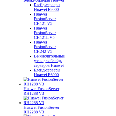
Блейд-серверы Huawei
Блейд-серверы
Huawei E9000
Huawei
FusionServer
CH121 V5
Huawei
FusionServer
CH121L V5
Huawei
FusionServer
CH242 V5
Вычислительные
узлы для блейд-
серверов Huawei
Блейд-серверы
Huawei E6000
Huawei FusionServer
RH1288 V3
Huawei FusionServer
RH2288 V3