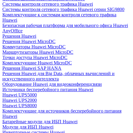
Системы контроля сетевого трафика Huawei
Системы контроля сетевого трафика Huawei серии SIG9800
Комплектующие к системам контроля сетевого трафика
Huawei
Безопасная рабочая платформа для мобильного офиса Huawei
AnyOffice
Решения Huawei
Решения Huawei MicroDC
Коммутаторы Huawei MicroDC
Маршрутизаторы Huawei MicroDC
Точки доступа Huawei MicroDC
Комплектующие Huawei MicroDC
Решения Huawei SAP HANA
Решения Huawei для Big Data, облачных вычислений и
искусственного интеллекта
Оборудование Huawei для видеоконференцсвязи
Источники бесперебойного питания Huawei
Huawei UPS5000
Huawei UPS2000
Huawei UPS8000
Комплектующие для источников бесперебойного питания
Huawei
Батарейные модули для ИБП Huawei
Модули для ИБП Huawei
Инверторные системы Huawei