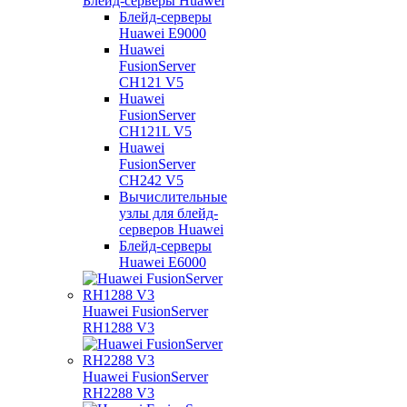
Блейд-серверы Huawei
Блейд-серверы
Huawei E9000
Huawei
FusionServer
CH121 V5
Huawei
FusionServer
CH121L V5
Huawei
FusionServer
CH242 V5
Вычислительные
узлы для блейд-
серверов Huawei
Блейд-серверы
Huawei E6000
Huawei FusionServer
RH1288 V3
Huawei FusionServer
RH2288 V3