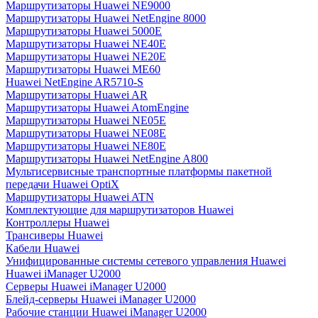
Маршрутизаторы Huawei NE9000
Маршрутизаторы Huawei NetEngine 8000
Маршрутизаторы Huawei 5000E
Маршрутизаторы Huawei NE40E
Маршрутизаторы Huawei NE20E
Маршрутизаторы Huawei ME60
Huawei NetEngine AR5710-S
Маршрутизаторы Huawei AR
Маршрутизаторы Huawei AtomEngine
Маршрутизаторы Huawei NE05E
Маршрутизаторы Huawei NE08E
Маршрутизаторы Huawei NE80E
Маршрутизаторы Huawei NetEngine A800
Мультисервисные транспортные платформы пакетной
передачи Huawei OptiX
Маршрутизаторы Huawei ATN
Комплектующие для маршрутизаторов Huawei
Контроллеры Huawei
Трансиверы Huawei
Кабели Huawei
Унифицированные системы сетевого управления Huawei
Huawei iManager U2000
Серверы Huawei iManager U2000
Блейд-серверы Huawei iManager U2000
Рабочие станции Huawei iManager U2000