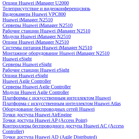
Опции Huawei iManager U2000
Телеприсутствие и видеоконференцсвязь
Видеокамера Huawei VPC800
Huawei iManager N2510
Серверы Huawei iManager N2510
Рабочие станции Huawei iManager N2510
Модули Huawei iManager N2510
Опции Huawei iManager N2510
Системы питания Huawei iManager N2510
Монтажное оборудование Huawei iManager N2510
Huawei eSight
Серверы Huawei eSight
Рабочие станции Huawei eSight
Опции Huawei eSight
Huawei Agile Controller
Серверы Huawei Agile Controller
Модули Huawei Agile Controller
Платформы с искусственным интеллектом Huawei
Платформа с искусственным интеллектом Huawei Atlas
Оборудование беспроводных сетей Huawei
Точки доступа Huawei AirEngine
Точки доступа Huawei AP (Access Point)
Контроллеры беспроводного доступа Huawei AC (Access
Controller)
Точки доступа Huawei AD (Agile Distributed)