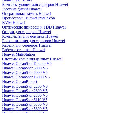
Комплектующие для серверов Huawei
Жесткие диски Huawei
Оперативная память Huawei
Процессоры Huawei Intel Xeon
KVM Huawei
Оптические приводы и FDD Huawei
Опции для серверов Huawei
Комплекты для монтажа Huawei
Блоки питания для серверов Huawei
Кабели для серверов Huawei
Рабочие станции Huawei
Huawei MateStation
Системы хранения данных Huawei
Huawei OceanStor Dorado V6
Huawei OceanStor 5000 V6
Huawei OceanStor 6000 V6
Huawei OceanStor 18000 V6
Huawei OceanProtect
Huawei OceanStor 2200 V5
Huawei OceanStor 2600 V5
Huawei OceanStor 2800 V5
Huawei OceanStor 5110 V5
Huawei OceanStor 5800 V5
Huawei OceanStor 5600 V5