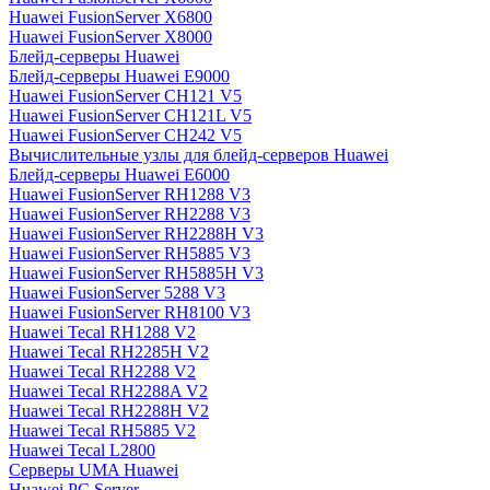
Huawei FusionServer X6800
Huawei FusionServer X8000
Блейд-серверы Huawei
Блейд-серверы Huawei E9000
Huawei FusionServer CH121 V5
Huawei FusionServer CH121L V5
Huawei FusionServer CH242 V5
Вычислительные узлы для блейд-серверов Huawei
Блейд-серверы Huawei E6000
Huawei FusionServer RH1288 V3
Huawei FusionServer RH2288 V3
Huawei FusionServer RH2288H V3
Huawei FusionServer RH5885 V3
Huawei FusionServer RH5885H V3
Huawei FusionServer 5288 V3
Huawei FusionServer RH8100 V3
Huawei Tecal RH1288 V2
Huawei Tecal RH2285H V2
Huawei Tecal RH2288 V2
Huawei Tecal RH2288A V2
Huawei Tecal RH2288H V2
Huawei Tecal RH5885 V2
Huawei Tecal L2800
Серверы UMA Huawei
Huawei PC Server