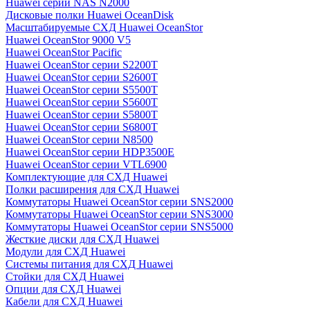
Huawei серии NAS N2000
Дисковые полки Huawei OceanDisk
Масштабируемые СХД Huawei OceanStor
Huawei OceanStor 9000 V5
Huawei OceanStor Pacific
Huawei OceanStor серии S2200T
Huawei OceanStor серии S2600T
Huawei OceanStor серии S5500T
Huawei OceanStor серии S5600T
Huawei OceanStor серии S5800T
Huawei OceanStor серии S6800T
Huawei OceanStor серии N8500
Huawei OceanStor серии HDP3500E
Huawei OceanStor серии VTL6900
Комплектующие для СХД Huawei
Полки расширения для СХД Huawei
Коммутаторы Huawei OceanStor серии SNS2000
Коммутаторы Huawei OceanStor серии SNS3000
Коммутаторы Huawei OceanStor серии SNS5000
Жесткие диски для СХД Huawei
Модули для СХД Huawei
Системы питания для СХД Huawei
Стойки для СХД Huawei
Опции для СХД Huawei
Кабели для СХД Huawei