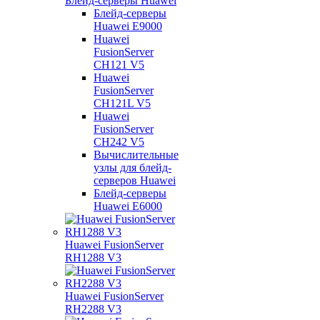
Блейд-серверы Huawei
Блейд-серверы
Huawei E9000
Huawei
FusionServer
CH121 V5
Huawei
FusionServer
CH121L V5
Huawei
FusionServer
CH242 V5
Вычислительные
узлы для блейд-
серверов Huawei
Блейд-серверы
Huawei E6000
Huawei FusionServer
RH1288 V3
Huawei FusionServer
RH2288 V3