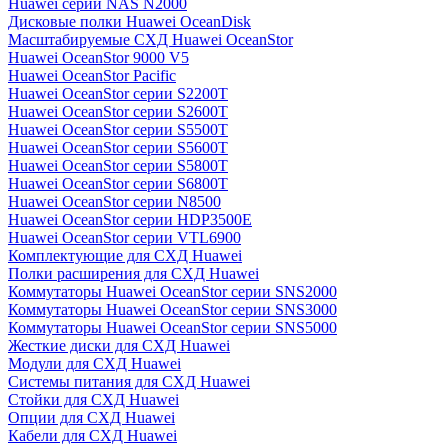
Huawei серии NAS N2000
Дисковые полки Huawei OceanDisk
Масштабируемые СХД Huawei OceanStor
Huawei OceanStor 9000 V5
Huawei OceanStor Pacific
Huawei OceanStor серии S2200T
Huawei OceanStor серии S2600T
Huawei OceanStor серии S5500T
Huawei OceanStor серии S5600T
Huawei OceanStor серии S5800T
Huawei OceanStor серии S6800T
Huawei OceanStor серии N8500
Huawei OceanStor серии HDP3500E
Huawei OceanStor серии VTL6900
Комплектующие для СХД Huawei
Полки расширения для СХД Huawei
Коммутаторы Huawei OceanStor серии SNS2000
Коммутаторы Huawei OceanStor серии SNS3000
Коммутаторы Huawei OceanStor серии SNS5000
Жесткие диски для СХД Huawei
Модули для СХД Huawei
Системы питания для СХД Huawei
Стойки для СХД Huawei
Опции для СХД Huawei
Кабели для СХД Huawei