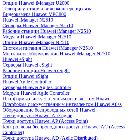
Опции Huawei iManager U2000
Телеприсутствие и видеоконференцсвязь
Видеокамера Huawei VPC800
Huawei iManager N2510
Серверы Huawei iManager N2510
Рабочие станции Huawei iManager N2510
Модули Huawei iManager N2510
Опции Huawei iManager N2510
Системы питания Huawei iManager N2510
Монтажное оборудование Huawei iManager N2510
Huawei eSight
Серверы Huawei eSight
Рабочие станции Huawei eSight
Опции Huawei eSight
Huawei Agile Controller
Серверы Huawei Agile Controller
Модули Huawei Agile Controller
Платформы с искусственным интеллектом Huawei
Платформа с искусственным интеллектом Huawei Atlas
Оборудование беспроводных сетей Huawei
Точки доступа Huawei AirEngine
Точки доступа Huawei AP (Access Point)
Контроллеры беспроводного доступа Huawei AC (Access
Controller)
Точки доступа Huawei AD (Agile Distributed)