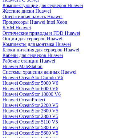
Комплектующие для серверов Huawei
Жесткие диски Huawei
Оперативная память Huawei
Процессоры Huawei Intel Xeon
KVM Huawei
Оптические приводы и FDD Huawei
Опции для серверов Huawei
Комплекты для монтажа Huawei
Блоки питания для серверов Huawei
Кабели для серверов Huawei
Рабочие станции Huawei
Huawei MateStation
Системы хранения данных Huawei
Huawei OceanStor Dorado V6
Huawei OceanStor 5000 V6
Huawei OceanStor 6000 V6
Huawei OceanStor 18000 V6
Huawei OceanProtect
Huawei OceanStor 2200 V5
Huawei OceanStor 2600 V5
Huawei OceanStor 2800 V5
Huawei OceanStor 5110 V5
Huawei OceanStor 5800 V5
Huawei OceanStor 5600 V5