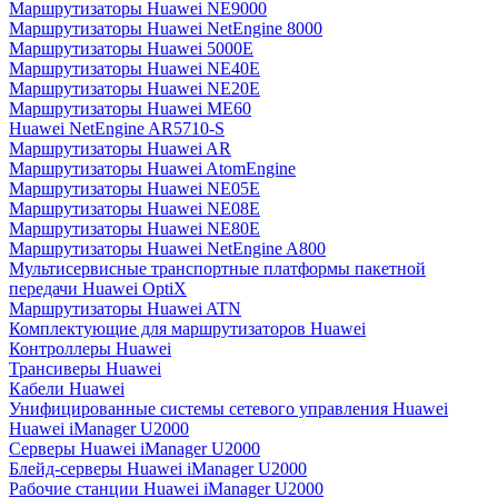
Маршрутизаторы Huawei NE9000
Маршрутизаторы Huawei NetEngine 8000
Маршрутизаторы Huawei 5000E
Маршрутизаторы Huawei NE40E
Маршрутизаторы Huawei NE20E
Маршрутизаторы Huawei ME60
Huawei NetEngine AR5710-S
Маршрутизаторы Huawei AR
Маршрутизаторы Huawei AtomEngine
Маршрутизаторы Huawei NE05E
Маршрутизаторы Huawei NE08E
Маршрутизаторы Huawei NE80E
Маршрутизаторы Huawei NetEngine A800
Мультисервисные транспортные платформы пакетной
передачи Huawei OptiX
Маршрутизаторы Huawei ATN
Комплектующие для маршрутизаторов Huawei
Контроллеры Huawei
Трансиверы Huawei
Кабели Huawei
Унифицированные системы сетевого управления Huawei
Huawei iManager U2000
Серверы Huawei iManager U2000
Блейд-серверы Huawei iManager U2000
Рабочие станции Huawei iManager U2000