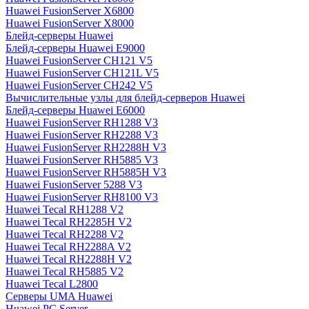
Huawei FusionServer X6800
Huawei FusionServer X8000
Блейд-серверы Huawei
Блейд-серверы Huawei E9000
Huawei FusionServer CH121 V5
Huawei FusionServer CH121L V5
Huawei FusionServer CH242 V5
Вычислительные узлы для блейд-серверов Huawei
Блейд-серверы Huawei E6000
Huawei FusionServer RH1288 V3
Huawei FusionServer RH2288 V3
Huawei FusionServer RH2288H V3
Huawei FusionServer RH5885 V3
Huawei FusionServer RH5885H V3
Huawei FusionServer 5288 V3
Huawei FusionServer RH8100 V3
Huawei Tecal RH1288 V2
Huawei Tecal RH2285H V2
Huawei Tecal RH2288 V2
Huawei Tecal RH2288A V2
Huawei Tecal RH2288H V2
Huawei Tecal RH5885 V2
Huawei Tecal L2800
Серверы UMA Huawei
Huawei PC Server