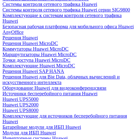
Системы контроля сетевого трафика Huawei
Системы контроля сетевого трафика Huawei серии SIG9800
Комплектующие к системам контроля сетевого трафика
Huawei
Безопасная рабочая платформа для мобильного офиса Huawei
AnyOffice
Решения Huawei
Решения Huawei MicroDC
Коммутаторы Huawei MicroDC
Маршрутизаторы Huawei MicroDC
Точки доступа Huawei MicroDC
Комплектующие Huawei MicroDC
Решения Huawei SAP HANA
Решения Huawei для Big Data, облачных вычислений и
искусственного интеллекта
Оборудование Huawei для видеоконференцсвязи
Источники бесперебойного питания Huawei
Huawei UPS5000
Huawei UPS2000
Huawei UPS8000
Комплектующие для источников бесперебойного питания
Huawei
Батарейные модули для ИБП Huawei
Модули для ИБП Huawei
Инверторные системы Huawei