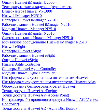
Опции Huawei iManager U2000
Телеприсутствие и видеоконференцсвязь
Видеокамера Huawei VPC800
Huawei iManager N2510
Серверы Huawei iManager N2510
Рабочие станции Huawei iManager N2510
Модули Huawei iManager N2510
Опции Huawei iManager N2510
Системы питания Huawei iManager N2510
Монтажное оборудование Huawei iManager N2510
Huawei eSight
Серверы Huawei eSight
Рабочие станции Huawei eSight
Опции Huawei eSight
Huawei Agile Controller
Серверы Huawei Agile Controller
Модули Huawei Agile Controller
Платформы с искусственным интеллектом Huawei
Платформа с искусственным интеллектом Huawei Atlas
Оборудование беспроводных сетей Huawei
Точки доступа Huawei AirEngine
Точки доступа Huawei AP (Access Point)
Контроллеры беспроводного доступа Huawei AC (Access
Controller)
Точки доступа Huawei AD (Agile Distributed)