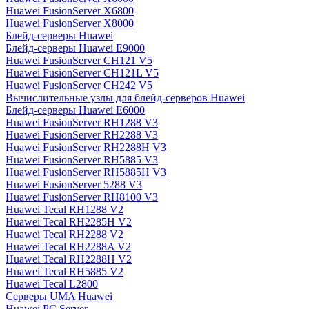
Huawei FusionServer X6800
Huawei FusionServer X8000
Блейд-серверы Huawei
Блейд-серверы Huawei E9000
Huawei FusionServer CH121 V5
Huawei FusionServer CH121L V5
Huawei FusionServer CH242 V5
Вычислительные узлы для блейд-серверов Huawei
Блейд-серверы Huawei E6000
Huawei FusionServer RH1288 V3
Huawei FusionServer RH2288 V3
Huawei FusionServer RH2288H V3
Huawei FusionServer RH5885 V3
Huawei FusionServer RH5885H V3
Huawei FusionServer 5288 V3
Huawei FusionServer RH8100 V3
Huawei Tecal RH1288 V2
Huawei Tecal RH2285H V2
Huawei Tecal RH2288 V2
Huawei Tecal RH2288A V2
Huawei Tecal RH2288H V2
Huawei Tecal RH5885 V2
Huawei Tecal L2800
Серверы UMA Huawei
Huawei PC Server