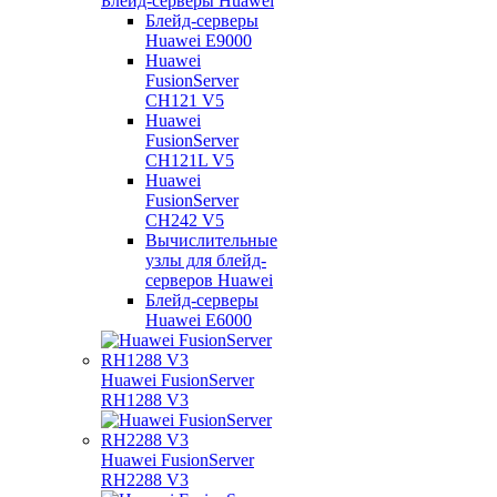
Блейд-серверы Huawei
Блейд-серверы
Huawei E9000
Huawei
FusionServer
CH121 V5
Huawei
FusionServer
CH121L V5
Huawei
FusionServer
CH242 V5
Вычислительные
узлы для блейд-
серверов Huawei
Блейд-серверы
Huawei E6000
Huawei FusionServer
RH1288 V3
Huawei FusionServer
RH2288 V3