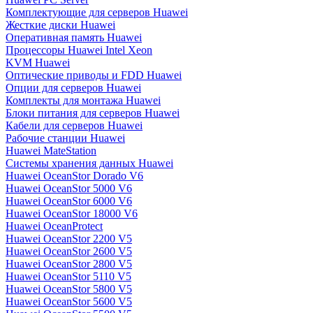
Комплектующие для серверов Huawei
Жесткие диски Huawei
Оперативная память Huawei
Процессоры Huawei Intel Xeon
KVM Huawei
Оптические приводы и FDD Huawei
Опции для серверов Huawei
Комплекты для монтажа Huawei
Блоки питания для серверов Huawei
Кабели для серверов Huawei
Рабочие станции Huawei
Huawei MateStation
Системы хранения данных Huawei
Huawei OceanStor Dorado V6
Huawei OceanStor 5000 V6
Huawei OceanStor 6000 V6
Huawei OceanStor 18000 V6
Huawei OceanProtect
Huawei OceanStor 2200 V5
Huawei OceanStor 2600 V5
Huawei OceanStor 2800 V5
Huawei OceanStor 5110 V5
Huawei OceanStor 5800 V5
Huawei OceanStor 5600 V5