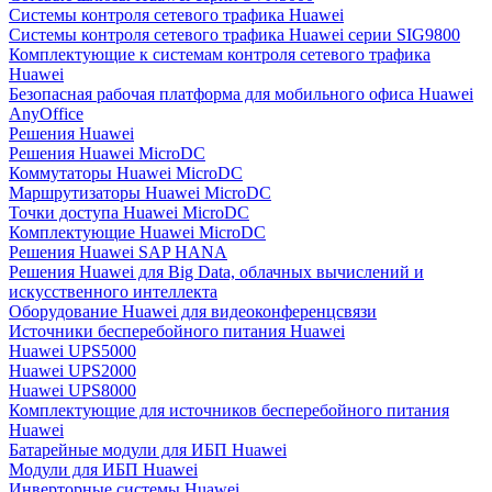
Системы контроля сетевого трафика Huawei
Системы контроля сетевого трафика Huawei серии SIG9800
Комплектующие к системам контроля сетевого трафика
Huawei
Безопасная рабочая платформа для мобильного офиса Huawei
AnyOffice
Решения Huawei
Решения Huawei MicroDC
Коммутаторы Huawei MicroDC
Маршрутизаторы Huawei MicroDC
Точки доступа Huawei MicroDC
Комплектующие Huawei MicroDC
Решения Huawei SAP HANA
Решения Huawei для Big Data, облачных вычислений и
искусственного интеллекта
Оборудование Huawei для видеоконференцсвязи
Источники бесперебойного питания Huawei
Huawei UPS5000
Huawei UPS2000
Huawei UPS8000
Комплектующие для источников бесперебойного питания
Huawei
Батарейные модули для ИБП Huawei
Модули для ИБП Huawei
Инверторные системы Huawei