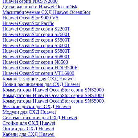
Huawei серии NAS N2000
Дисковые полки Huawei OceanDisk
Масштабируемые СХД Huawei OceanStor
Huawei OceanStor 9000 V5
Huawei OceanStor Pacific
Huawei OceanStor серии S2200T
Huawei OceanStor серии S2600T
Huawei OceanStor серии S5500T
Huawei OceanStor серии S5600T
Huawei OceanStor серии S5800T
Huawei OceanStor серии S6800T
Huawei OceanStor серии N8500
Huawei OceanStor серии HDP3500E
Huawei OceanStor серии VTL6900
Комплектующие для СХД Huawei
Полки расширения для СХД Huawei
Коммутаторы Huawei OceanStor серии SNS2000
Коммутаторы Huawei OceanStor серии SNS3000
Коммутаторы Huawei OceanStor серии SNS5000
Жесткие диски для СХД Huawei
Модули для СХД Huawei
Системы питания для СХД Huawei
Стойки для СХД Huawei
Опции для СХД Huawei
Кабели для СХД Huawei