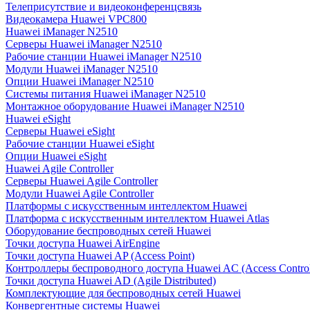
Телеприсутствие и видеоконференцсвязь
Видеокамера Huawei VPC800
Huawei iManager N2510
Серверы Huawei iManager N2510
Рабочие станции Huawei iManager N2510
Модули Huawei iManager N2510
Опции Huawei iManager N2510
Системы питания Huawei iManager N2510
Монтажное оборудование Huawei iManager N2510
Huawei eSight
Серверы Huawei eSight
Рабочие станции Huawei eSight
Опции Huawei eSight
Huawei Agile Controller
Серверы Huawei Agile Controller
Модули Huawei Agile Controller
Платформы с искусственным интеллектом Huawei
Платформа с искусственным интеллектом Huawei Atlas
Оборудование беспроводных сетей Huawei
Точки доступа Huawei AirEngine
Точки доступа Huawei AP (Access Point)
Контроллеры беспроводного доступа Huawei AC (Access Control
Точки доступа Huawei AD (Agile Distributed)
Комплектующие для беспроводных сетей Huawei
Конвергентные системы Huawei