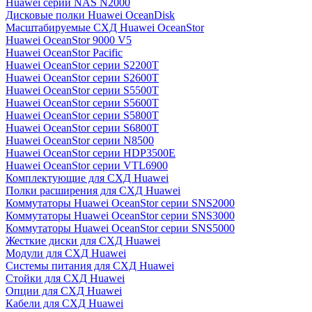
Huawei серии NAS N2000
Дисковые полки Huawei OceanDisk
Масштабируемые СХД Huawei OceanStor
Huawei OceanStor 9000 V5
Huawei OceanStor Pacific
Huawei OceanStor серии S2200T
Huawei OceanStor серии S2600T
Huawei OceanStor серии S5500T
Huawei OceanStor серии S5600T
Huawei OceanStor серии S5800T
Huawei OceanStor серии S6800T
Huawei OceanStor серии N8500
Huawei OceanStor серии HDP3500E
Huawei OceanStor серии VTL6900
Комплектующие для СХД Huawei
Полки расширения для СХД Huawei
Коммутаторы Huawei OceanStor серии SNS2000
Коммутаторы Huawei OceanStor серии SNS3000
Коммутаторы Huawei OceanStor серии SNS5000
Жесткие диски для СХД Huawei
Модули для СХД Huawei
Системы питания для СХД Huawei
Стойки для СХД Huawei
Опции для СХД Huawei
Кабели для СХД Huawei