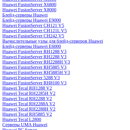
Huawei FusionServer X6800
Huawei FusionServer X8000
Блейд-серверы Huawei
Блейд-серверы Huawei E9000
Huawei FusionServer CH121 V5
Huawei FusionServer CH121L V5
Huawei FusionServer CH242 V5
Вычислительные узлы для блейд-серверов Huawei
Блейд-серверы Huawei E6000
Huawei FusionServer RH1288 V3
Huawei FusionServer RH2288 V3
Huawei FusionServer RH2288H V3
Huawei FusionServer RH5885 V3
Huawei FusionServer RH5885H V3
Huawei FusionServer 5288 V3
Huawei FusionServer RH8100 V3
Huawei Tecal RH1288 V2
Huawei Tecal RH2285H V2
Huawei Tecal RH2288 V2
Huawei Tecal RH2288A V2
Huawei Tecal RH2288H V2
Huawei Tecal RH5885 V2
Huawei Tecal L2800
Серверы UMA Huawei
Huawei PC Server