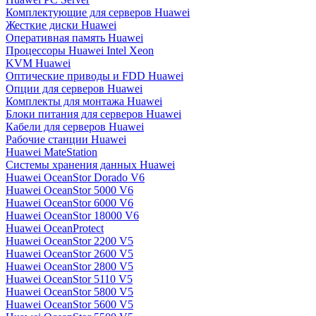
Комплектующие для серверов Huawei
Жесткие диски Huawei
Оперативная память Huawei
Процессоры Huawei Intel Xeon
KVM Huawei
Оптические приводы и FDD Huawei
Опции для серверов Huawei
Комплекты для монтажа Huawei
Блоки питания для серверов Huawei
Кабели для серверов Huawei
Рабочие станции Huawei
Huawei MateStation
Системы хранения данных Huawei
Huawei OceanStor Dorado V6
Huawei OceanStor 5000 V6
Huawei OceanStor 6000 V6
Huawei OceanStor 18000 V6
Huawei OceanProtect
Huawei OceanStor 2200 V5
Huawei OceanStor 2600 V5
Huawei OceanStor 2800 V5
Huawei OceanStor 5110 V5
Huawei OceanStor 5800 V5
Huawei OceanStor 5600 V5