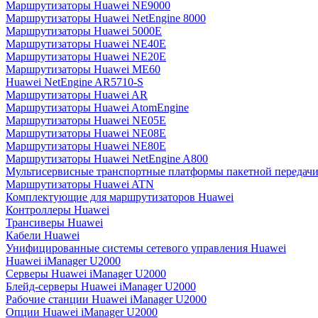
Маршрутизаторы Huawei NE9000
Маршрутизаторы Huawei NetEngine 8000
Маршрутизаторы Huawei 5000E
Маршрутизаторы Huawei NE40E
Маршрутизаторы Huawei NE20E
Маршрутизаторы Huawei ME60
Huawei NetEngine AR5710-S
Маршрутизаторы Huawei AR
Маршрутизаторы Huawei AtomEngine
Маршрутизаторы Huawei NE05E
Маршрутизаторы Huawei NE08E
Маршрутизаторы Huawei NE80E
Маршрутизаторы Huawei NetEngine A800
Мультисервисные транспортные платформы пакетной передачи
Маршрутизаторы Huawei ATN
Комплектующие для маршрутизаторов Huawei
Контроллеры Huawei
Трансиверы Huawei
Кабели Huawei
Унифицированные системы сетевого управления Huawei
Huawei iManager U2000
Серверы Huawei iManager U2000
Блейд-серверы Huawei iManager U2000
Рабочие станции Huawei iManager U2000
Опции Huawei iManager U2000