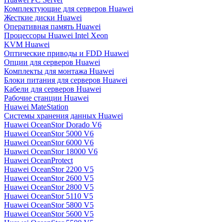
Комплектующие для серверов Huawei
Жесткие диски Huawei
Оперативная память Huawei
Процессоры Huawei Intel Xeon
KVM Huawei
Оптические приводы и FDD Huawei
Опции для серверов Huawei
Комплекты для монтажа Huawei
Блоки питания для серверов Huawei
Кабели для серверов Huawei
Рабочие станции Huawei
Huawei MateStation
Системы хранения данных Huawei
Huawei OceanStor Dorado V6
Huawei OceanStor 5000 V6
Huawei OceanStor 6000 V6
Huawei OceanStor 18000 V6
Huawei OceanProtect
Huawei OceanStor 2200 V5
Huawei OceanStor 2600 V5
Huawei OceanStor 2800 V5
Huawei OceanStor 5110 V5
Huawei OceanStor 5800 V5
Huawei OceanStor 5600 V5