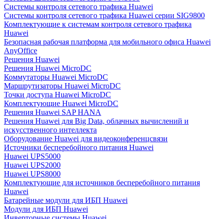
Системы контроля сетевого трафика Huawei
Системы контроля сетевого трафика Huawei серии SIG9800
Комплектующие к системам контроля сетевого трафика
Huawei
Безопасная рабочая платформа для мобильного офиса Huawei
AnyOffice
Решения Huawei
Решения Huawei MicroDC
Коммутаторы Huawei MicroDC
Маршрутизаторы Huawei MicroDC
Точки доступа Huawei MicroDC
Комплектующие Huawei MicroDC
Решения Huawei SAP HANA
Решения Huawei для Big Data, облачных вычислений и
искусственного интеллекта
Оборудование Huawei для видеоконференцсвязи
Источники бесперебойного питания Huawei
Huawei UPS5000
Huawei UPS2000
Huawei UPS8000
Комплектующие для источников бесперебойного питания
Huawei
Батарейные модули для ИБП Huawei
Модули для ИБП Huawei
Инверторные системы Huawei