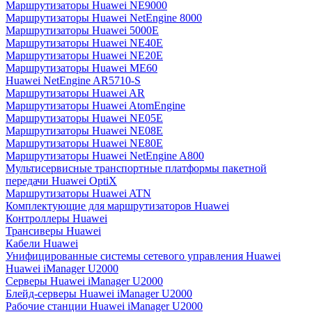
Маршрутизаторы Huawei NE9000
Маршрутизаторы Huawei NetEngine 8000
Маршрутизаторы Huawei 5000E
Маршрутизаторы Huawei NE40E
Маршрутизаторы Huawei NE20E
Маршрутизаторы Huawei ME60
Huawei NetEngine AR5710-S
Маршрутизаторы Huawei AR
Маршрутизаторы Huawei AtomEngine
Маршрутизаторы Huawei NE05E
Маршрутизаторы Huawei NE08E
Маршрутизаторы Huawei NE80E
Маршрутизаторы Huawei NetEngine A800
Мультисервисные транспортные платформы пакетной
передачи Huawei OptiX
Маршрутизаторы Huawei ATN
Комплектующие для маршрутизаторов Huawei
Контроллеры Huawei
Трансиверы Huawei
Кабели Huawei
Унифицированные системы сетевого управления Huawei
Huawei iManager U2000
Серверы Huawei iManager U2000
Блейд-серверы Huawei iManager U2000
Рабочие станции Huawei iManager U2000