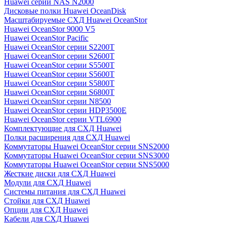
Huawei серии NAS N2000
Дисковые полки Huawei OceanDisk
Масштабируемые СХД Huawei OceanStor
Huawei OceanStor 9000 V5
Huawei OceanStor Pacific
Huawei OceanStor серии S2200T
Huawei OceanStor серии S2600T
Huawei OceanStor серии S5500T
Huawei OceanStor серии S5600T
Huawei OceanStor серии S5800T
Huawei OceanStor серии S6800T
Huawei OceanStor серии N8500
Huawei OceanStor серии HDP3500E
Huawei OceanStor серии VTL6900
Комплектующие для СХД Huawei
Полки расширения для СХД Huawei
Коммутаторы Huawei OceanStor серии SNS2000
Коммутаторы Huawei OceanStor серии SNS3000
Коммутаторы Huawei OceanStor серии SNS5000
Жесткие диски для СХД Huawei
Модули для СХД Huawei
Системы питания для СХД Huawei
Стойки для СХД Huawei
Опции для СХД Huawei
Кабели для СХД Huawei