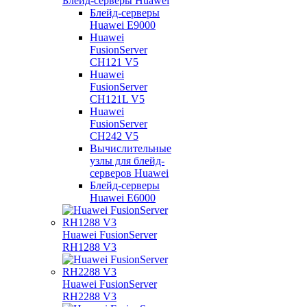
Блейд-серверы Huawei
Блейд-серверы
Huawei E9000
Huawei
FusionServer
CH121 V5
Huawei
FusionServer
CH121L V5
Huawei
FusionServer
CH242 V5
Вычислительные
узлы для блейд-
серверов Huawei
Блейд-серверы
Huawei E6000
Huawei FusionServer
RH1288 V3
Huawei FusionServer
RH2288 V3