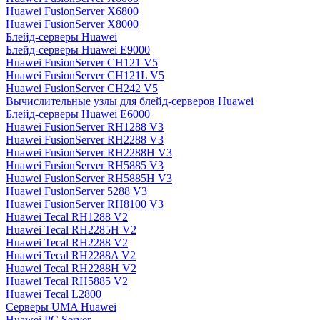
Huawei FusionServer X6800
Huawei FusionServer X8000
Блейд-серверы Huawei
Блейд-серверы Huawei E9000
Huawei FusionServer CH121 V5
Huawei FusionServer CH121L V5
Huawei FusionServer CH242 V5
Вычислительные узлы для блейд-серверов Huawei
Блейд-серверы Huawei E6000
Huawei FusionServer RH1288 V3
Huawei FusionServer RH2288 V3
Huawei FusionServer RH2288H V3
Huawei FusionServer RH5885 V3
Huawei FusionServer RH5885H V3
Huawei FusionServer 5288 V3
Huawei FusionServer RH8100 V3
Huawei Tecal RH1288 V2
Huawei Tecal RH2285H V2
Huawei Tecal RH2288 V2
Huawei Tecal RH2288A V2
Huawei Tecal RH2288H V2
Huawei Tecal RH5885 V2
Huawei Tecal L2800
Серверы UMA Huawei
Huawei PC Server