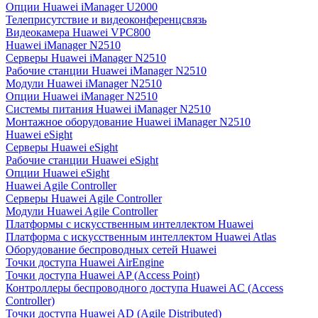
Опции Huawei iManager U2000
Телеприсутствие и видеоконференцсвязь
Видеокамера Huawei VPC800
Huawei iManager N2510
Серверы Huawei iManager N2510
Рабочие станции Huawei iManager N2510
Модули Huawei iManager N2510
Опции Huawei iManager N2510
Системы питания Huawei iManager N2510
Монтажное оборудование Huawei iManager N2510
Huawei eSight
Серверы Huawei eSight
Рабочие станции Huawei eSight
Опции Huawei eSight
Huawei Agile Controller
Серверы Huawei Agile Controller
Модули Huawei Agile Controller
Платформы с искусственным интеллектом Huawei
Платформа с искусственным интеллектом Huawei Atlas
Оборудование беспроводных сетей Huawei
Точки доступа Huawei AirEngine
Точки доступа Huawei AP (Access Point)
Контроллеры беспроводного доступа Huawei AC (Access
Controller)
Точки доступа Huawei AD (Agile Distributed)