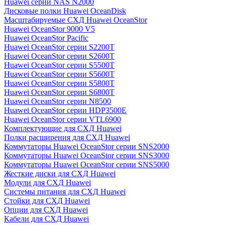
Huawei серии NAS N2000
Дисковые полки Huawei OceanDisk
Масштабируемые СХД Huawei OceanStor
Huawei OceanStor 9000 V5
Huawei OceanStor Pacific
Huawei OceanStor серии S2200T
Huawei OceanStor серии S2600T
Huawei OceanStor серии S5500T
Huawei OceanStor серии S5600T
Huawei OceanStor серии S5800T
Huawei OceanStor серии S6800T
Huawei OceanStor серии N8500
Huawei OceanStor серии HDP3500E
Huawei OceanStor серии VTL6900
Комплектующие для СХД Huawei
Полки расширения для СХД Huawei
Коммутаторы Huawei OceanStor серии SNS2000
Коммутаторы Huawei OceanStor серии SNS3000
Коммутаторы Huawei OceanStor серии SNS5000
Жесткие диски для СХД Huawei
Модули для СХД Huawei
Системы питания для СХД Huawei
Стойки для СХД Huawei
Опции для СХД Huawei
Кабели для СХД Huawei