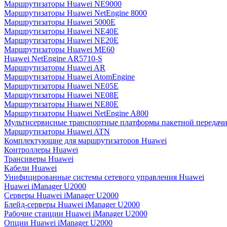
Маршрутизаторы Huawei NE9000
Маршрутизаторы Huawei NetEngine 8000
Маршрутизаторы Huawei 5000E
Маршрутизаторы Huawei NE40E
Маршрутизаторы Huawei NE20E
Маршрутизаторы Huawei ME60
Huawei NetEngine AR5710-S
Маршрутизаторы Huawei AR
Маршрутизаторы Huawei AtomEngine
Маршрутизаторы Huawei NE05E
Маршрутизаторы Huawei NE08E
Маршрутизаторы Huawei NE80E
Маршрутизаторы Huawei NetEngine A800
Мультисервисные транспортные платформы пакетной передачи
Маршрутизаторы Huawei ATN
Комплектующие для маршрутизаторов Huawei
Контроллеры Huawei
Трансиверы Huawei
Кабели Huawei
Унифицированные системы сетевого управления Huawei
Huawei iManager U2000
Серверы Huawei iManager U2000
Блейд-серверы Huawei iManager U2000
Рабочие станции Huawei iManager U2000
Опции Huawei iManager U2000