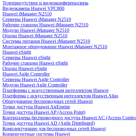
Телеприсутствие и видеоконференцсвязь
Видеокамера Huawei VPC800
Huawei iManager N2510
Серверы Huawei iManager N2510
Рабочие станции Huawei iManager N2510
Модули Huawei iManager N2510
Опции Huawei iManager N2510
Системы питания Huawei iManager N2510
Монтажное оборудование Huawei iManager N2510
Huawei eSight
Серверы Huawei eSight
Рабочие станции Huawei eSight
Опции Huawei eSight
Huawei Agile Controller
Серверы Huawei Agile Controller
Модули Huawei Agile Controller
Платформы с искусственным интеллектом Huawei
Платформа с искусственным интеллектом Huawei Atlas
Оборудование беспроводных сетей Huawei
Точки доступа Huawei AirEngine
Точки доступа Huawei AP (Access Point)
Контроллеры беспроводного доступа Huawei AC (Access Control
Точки доступа Huawei AD (Agile Distributed)
Комплектующие для беспроводных сетей Huawei
Конвергентные системы Huawei