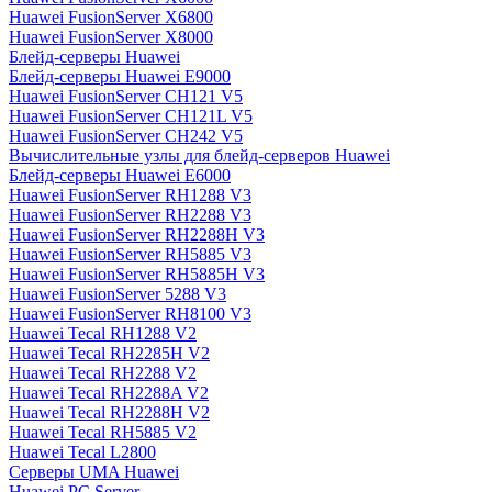
Huawei FusionServer X6800
Huawei FusionServer X8000
Блейд-серверы Huawei
Блейд-серверы Huawei E9000
Huawei FusionServer CH121 V5
Huawei FusionServer CH121L V5
Huawei FusionServer CH242 V5
Вычислительные узлы для блейд-серверов Huawei
Блейд-серверы Huawei E6000
Huawei FusionServer RH1288 V3
Huawei FusionServer RH2288 V3
Huawei FusionServer RH2288H V3
Huawei FusionServer RH5885 V3
Huawei FusionServer RH5885H V3
Huawei FusionServer 5288 V3
Huawei FusionServer RH8100 V3
Huawei Tecal RH1288 V2
Huawei Tecal RH2285H V2
Huawei Tecal RH2288 V2
Huawei Tecal RH2288A V2
Huawei Tecal RH2288H V2
Huawei Tecal RH5885 V2
Huawei Tecal L2800
Серверы UMA Huawei
Huawei PC Server