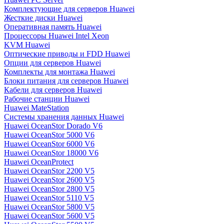
Комплектующие для серверов Huawei
Жесткие диски Huawei
Оперативная память Huawei
Процессоры Huawei Intel Xeon
KVM Huawei
Оптические приводы и FDD Huawei
Опции для серверов Huawei
Комплекты для монтажа Huawei
Блоки питания для серверов Huawei
Кабели для серверов Huawei
Рабочие станции Huawei
Huawei MateStation
Системы хранения данных Huawei
Huawei OceanStor Dorado V6
Huawei OceanStor 5000 V6
Huawei OceanStor 6000 V6
Huawei OceanStor 18000 V6
Huawei OceanProtect
Huawei OceanStor 2200 V5
Huawei OceanStor 2600 V5
Huawei OceanStor 2800 V5
Huawei OceanStor 5110 V5
Huawei OceanStor 5800 V5
Huawei OceanStor 5600 V5