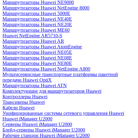
Маршрутизаторы Huawei NE9000
Маршрутизаторы Huawei NetEngine 8000
Маршрутизаторы Huawei 5000E
Маршрутизаторы Huawei NE40E
Маршрутизаторы Huawei NE20E
Маршрутизаторы Huawei ME60
Huawei NetEngine AR5710-S
Маршрутизаторы Huawei AR
Маршрутизаторы Huawei AtomEngine
Маршрутизаторы Huawei NE05E
Маршрутизаторы Huawei NE08E
Маршрутизаторы Huawei NE80E
Маршрутизаторы Huawei NetEngine A800
Мультисервисные транспортные платформы пакетной
передачи Huawei OptiX
Маршрутизаторы Huawei ATN
Комплектующие для маршрутизаторов Huawei
Контроллеры Huawei
Трансиверы Huawei
Кабели Huawei
Унифицированные системы сетевого управления Huawei
Huawei iManager U2000
Серверы Huawei iManager U2000
Блейд-серверы Huawei iManager U2000
Рабочие станции Huawei iManager U2000