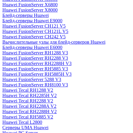
Huawei FusionServer X6800
Huawei FusionServer X8000
Блейд-серверы Huawei
Блейд-серверы Huawei E9000
Huawei FusionServer CH121 V5
Huawei FusionServer CH121L V5
Huawei FusionServer CH242 V5
Вычислительные узлы для блейд-серверов Huawei
Блейд-серверы Huawei E6000
Huawei FusionServer RH1288 V3
Huawei FusionServer RH2288 V3
Huawei FusionServer RH2288H V3
Huawei FusionServer RH5885 V3
Huawei FusionServer RH5885H V3
Huawei FusionServer 5288 V3
Huawei FusionServer RH8100 V3
Huawei Tecal RH1288 V2
Huawei Tecal RH2285H V2
Huawei Tecal RH2288 V2
Huawei Tecal RH2288A V2
Huawei Tecal RH2288H V2
Huawei Tecal RH5885 V2
Huawei Tecal L2800
Серверы UMA Huawei
Huawei PC Server