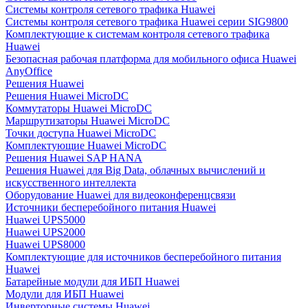
Системы контроля сетевого трафика Huawei
Системы контроля сетевого трафика Huawei серии SIG9800
Комплектующие к системам контроля сетевого трафика
Huawei
Безопасная рабочая платформа для мобильного офиса Huawei
AnyOffice
Решения Huawei
Решения Huawei MicroDC
Коммутаторы Huawei MicroDC
Маршрутизаторы Huawei MicroDC
Точки доступа Huawei MicroDC
Комплектующие Huawei MicroDC
Решения Huawei SAP HANA
Решения Huawei для Big Data, облачных вычислений и
искусственного интеллекта
Оборудование Huawei для видеоконференцсвязи
Источники бесперебойного питания Huawei
Huawei UPS5000
Huawei UPS2000
Huawei UPS8000
Комплектующие для источников бесперебойного питания
Huawei
Батарейные модули для ИБП Huawei
Модули для ИБП Huawei
Инверторные системы Huawei