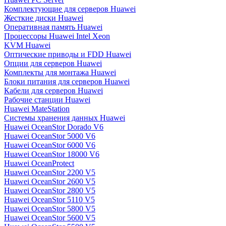
Комплектующие для серверов Huawei
Жесткие диски Huawei
Оперативная память Huawei
Процессоры Huawei Intel Xeon
KVM Huawei
Оптические приводы и FDD Huawei
Опции для серверов Huawei
Комплекты для монтажа Huawei
Блоки питания для серверов Huawei
Кабели для серверов Huawei
Рабочие станции Huawei
Huawei MateStation
Системы хранения данных Huawei
Huawei OceanStor Dorado V6
Huawei OceanStor 5000 V6
Huawei OceanStor 6000 V6
Huawei OceanStor 18000 V6
Huawei OceanProtect
Huawei OceanStor 2200 V5
Huawei OceanStor 2600 V5
Huawei OceanStor 2800 V5
Huawei OceanStor 5110 V5
Huawei OceanStor 5800 V5
Huawei OceanStor 5600 V5