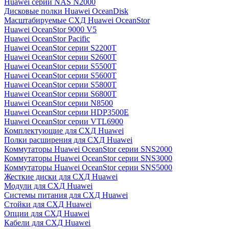
Huawei серии NAS N2000
Дисковые полки Huawei OceanDisk
Масштабируемые СХД Huawei OceanStor
Huawei OceanStor 9000 V5
Huawei OceanStor Pacific
Huawei OceanStor серии S2200T
Huawei OceanStor серии S2600T
Huawei OceanStor серии S5500T
Huawei OceanStor серии S5600T
Huawei OceanStor серии S5800T
Huawei OceanStor серии S6800T
Huawei OceanStor серии N8500
Huawei OceanStor серии HDP3500E
Huawei OceanStor серии VTL6900
Комплектующие для СХД Huawei
Полки расширения для СХД Huawei
Коммутаторы Huawei OceanStor серии SNS2000
Коммутаторы Huawei OceanStor серии SNS3000
Коммутаторы Huawei OceanStor серии SNS5000
Жесткие диски для СХД Huawei
Модули для СХД Huawei
Системы питания для СХД Huawei
Стойки для СХД Huawei
Опции для СХД Huawei
Кабели для СХД Huawei