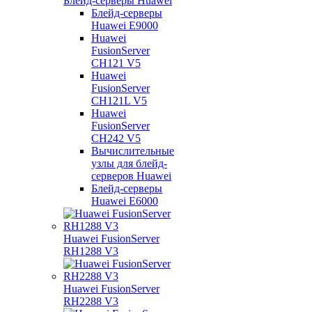
Блейд-серверы Huawei
Блейд-серверы
Huawei E9000
Huawei
FusionServer
CH121 V5
Huawei
FusionServer
CH121L V5
Huawei
FusionServer
CH242 V5
Вычислительные
узлы для блейд-
серверов Huawei
Блейд-серверы
Huawei E6000
Huawei FusionServer
RH1288 V3
Huawei FusionServer
RH2288 V3