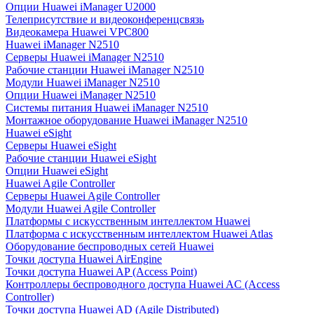
Опции Huawei iManager U2000
Телеприсутствие и видеоконференцсвязь
Видеокамера Huawei VPC800
Huawei iManager N2510
Серверы Huawei iManager N2510
Рабочие станции Huawei iManager N2510
Модули Huawei iManager N2510
Опции Huawei iManager N2510
Системы питания Huawei iManager N2510
Монтажное оборудование Huawei iManager N2510
Huawei eSight
Серверы Huawei eSight
Рабочие станции Huawei eSight
Опции Huawei eSight
Huawei Agile Controller
Серверы Huawei Agile Controller
Модули Huawei Agile Controller
Платформы с искусственным интеллектом Huawei
Платформа с искусственным интеллектом Huawei Atlas
Оборудование беспроводных сетей Huawei
Точки доступа Huawei AirEngine
Точки доступа Huawei AP (Access Point)
Контроллеры беспроводного доступа Huawei AC (Access
Controller)
Точки доступа Huawei AD (Agile Distributed)