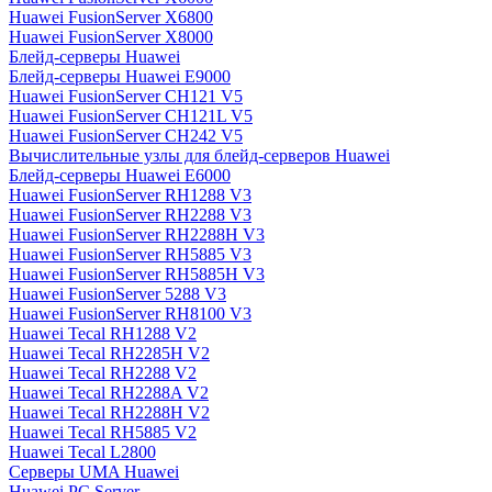
Huawei FusionServer X6800
Huawei FusionServer X8000
Блейд-серверы Huawei
Блейд-серверы Huawei E9000
Huawei FusionServer CH121 V5
Huawei FusionServer CH121L V5
Huawei FusionServer CH242 V5
Вычислительные узлы для блейд-серверов Huawei
Блейд-серверы Huawei E6000
Huawei FusionServer RH1288 V3
Huawei FusionServer RH2288 V3
Huawei FusionServer RH2288H V3
Huawei FusionServer RH5885 V3
Huawei FusionServer RH5885H V3
Huawei FusionServer 5288 V3
Huawei FusionServer RH8100 V3
Huawei Tecal RH1288 V2
Huawei Tecal RH2285H V2
Huawei Tecal RH2288 V2
Huawei Tecal RH2288A V2
Huawei Tecal RH2288H V2
Huawei Tecal RH5885 V2
Huawei Tecal L2800
Серверы UMA Huawei
Huawei PC Server