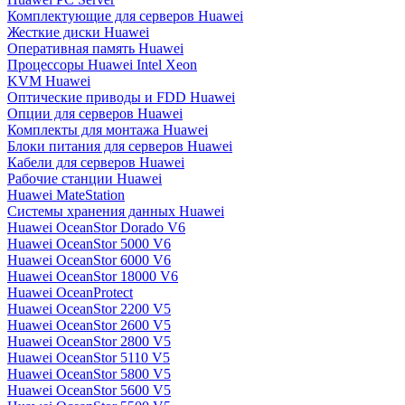
Комплектующие для серверов Huawei
Жесткие диски Huawei
Оперативная память Huawei
Процессоры Huawei Intel Xeon
KVM Huawei
Оптические приводы и FDD Huawei
Опции для серверов Huawei
Комплекты для монтажа Huawei
Блоки питания для серверов Huawei
Кабели для серверов Huawei
Рабочие станции Huawei
Huawei MateStation
Системы хранения данных Huawei
Huawei OceanStor Dorado V6
Huawei OceanStor 5000 V6
Huawei OceanStor 6000 V6
Huawei OceanStor 18000 V6
Huawei OceanProtect
Huawei OceanStor 2200 V5
Huawei OceanStor 2600 V5
Huawei OceanStor 2800 V5
Huawei OceanStor 5110 V5
Huawei OceanStor 5800 V5
Huawei OceanStor 5600 V5