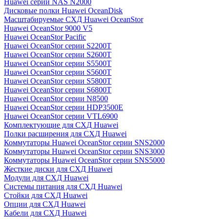
Huawei серии NAS N2000
Дисковые полки Huawei OceanDisk
Масштабируемые СХД Huawei OceanStor
Huawei OceanStor 9000 V5
Huawei OceanStor Pacific
Huawei OceanStor серии S2200T
Huawei OceanStor серии S2600T
Huawei OceanStor серии S5500T
Huawei OceanStor серии S5600T
Huawei OceanStor серии S5800T
Huawei OceanStor серии S6800T
Huawei OceanStor серии N8500
Huawei OceanStor серии HDP3500E
Huawei OceanStor серии VTL6900
Комплектующие для СХД Huawei
Полки расширения для СХД Huawei
Коммутаторы Huawei OceanStor серии SNS2000
Коммутаторы Huawei OceanStor серии SNS3000
Коммутаторы Huawei OceanStor серии SNS5000
Жесткие диски для СХД Huawei
Модули для СХД Huawei
Системы питания для СХД Huawei
Стойки для СХД Huawei
Опции для СХД Huawei
Кабели для СХД Huawei