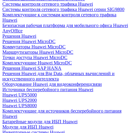
Системы контроля сетевого трафика Huawei
Системы контроля сетевого трафика Huawei серии SIG9800
Комплектующие к системам контроля сетевого трафика
Huawei
Безопасная рабочая платформа для мобильного офиса Huawei
AnyOffice
Решения Huawei
Решения Huawei MicroDC
Коммутаторы Huawei MicroDC
Маршрутизаторы Huawei MicroDC
Точки доступа Huawei MicroDC
Комплектующие Huawei MicroDC
Решения Huawei SAP HANA
Решения Huawei для Big Data, облачных вычислений и
искусственного интеллекта
Оборудование Huawei для видеоконференцсвязи
Источники бесперебойного питания Huawei
Huawei UPS5000
Huawei UPS2000
Huawei UPS8000
Комплектующие для источников бесперебойного питания
Huawei
Батарейные модули для ИБП Huawei
Модули для ИБП Huawei
Инверторные системы Huawei