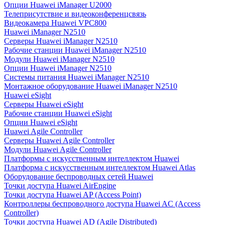
Опции Huawei iManager U2000
Телеприсутствие и видеоконференцсвязь
Видеокамера Huawei VPC800
Huawei iManager N2510
Серверы Huawei iManager N2510
Рабочие станции Huawei iManager N2510
Модули Huawei iManager N2510
Опции Huawei iManager N2510
Системы питания Huawei iManager N2510
Монтажное оборудование Huawei iManager N2510
Huawei eSight
Серверы Huawei eSight
Рабочие станции Huawei eSight
Опции Huawei eSight
Huawei Agile Controller
Серверы Huawei Agile Controller
Модули Huawei Agile Controller
Платформы с искусственным интеллектом Huawei
Платформа с искусственным интеллектом Huawei Atlas
Оборудование беспроводных сетей Huawei
Точки доступа Huawei AirEngine
Точки доступа Huawei AP (Access Point)
Контроллеры беспроводного доступа Huawei AC (Access
Controller)
Точки доступа Huawei AD (Agile Distributed)