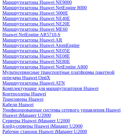
Маршрутизаторы Huawei NE9000
Маршрутизаторы Huawei NetEngine 8000
Маршрутизаторы Huawei 5000E
Маршрутизаторы Huawei NE40E
Маршрутизаторы Huawei NE20E
Маршрутизаторы Huawei ME60
Huawei NetEngine AR5710-S
Маршрутизаторы Huawei AR
Маршрутизаторы Huawei AtomEngine
Маршрутизаторы Huawei NE05E
Маршрутизаторы Huawei NE08E
Маршрутизаторы Huawei NE80E
Маршрутизаторы Huawei NetEngine A800
Мультисервисные транспортные платформы пакетной
передачи Huawei OptiX
Маршрутизаторы Huawei ATN
Комплектующие для маршрутизаторов Huawei
Контроллеры Huawei
Трансиверы Huawei
Кабели Huawei
Унифицированные системы сетевого управления Huawei
Huawei iManager U2000
Серверы Huawei iManager U2000
Блейд-серверы Huawei iManager U2000
Рабочие станции Huawei iManager U2000