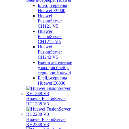
Блейд-серверы Huawei
Блейд-серверы
Huawei E9000
Huawei
FusionServer
CH121 V5
Huawei
FusionServer
CH121L V5
Huawei
FusionServer
CH242 V5
Вычислительные
узлы для блейд-
серверов Huawei
Блейд-серверы
Huawei E6000
Huawei FusionServer
RH1288 V3
Huawei FusionServer
RH2288 V3