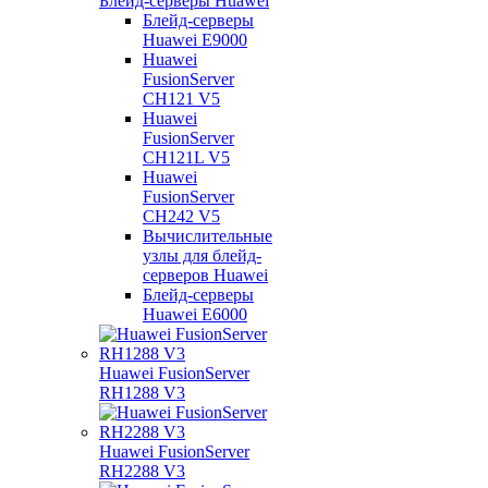
Блейд-серверы Huawei
Блейд-серверы
Huawei E9000
Huawei
FusionServer
CH121 V5
Huawei
FusionServer
CH121L V5
Huawei
FusionServer
CH242 V5
Вычислительные
узлы для блейд-
серверов Huawei
Блейд-серверы
Huawei E6000
Huawei FusionServer
RH1288 V3
Huawei FusionServer
RH2288 V3