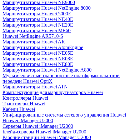
Маршрутизаторы Huawei NE9000
Маршрутизаторы Huawei NetEngine 8000
Маршрутизаторы Huawei 5000E
Маршрутизаторы Huawei NE40E
Маршрутизаторы Huawei NE20E
Маршрутизаторы Huawei ME60
Huawei NetEngine AR5710-S
Маршрутизаторы Huawei AR
Маршрутизаторы Huawei AtomEngine
Маршрутизаторы Huawei NE05E
Маршрутизаторы Huawei NE08E
Маршрутизаторы Huawei NE80E
Маршрутизаторы Huawei NetEngine A800
Мультисервисные транспортные платформы пакетной
передачи Huawei OptiX
Маршрутизаторы Huawei ATN
Комплектующие для маршрутизаторов Huawei
Контроллеры Huawei
Трансиверы Huawei
Кабели Huawei
Унифицированные системы сетевого управления Huawei
Huawei iManager U2000
Серверы Huawei iManager U2000
Блейд-серверы Huawei iManager U2000
Рабочие станции Huawei iManager U2000