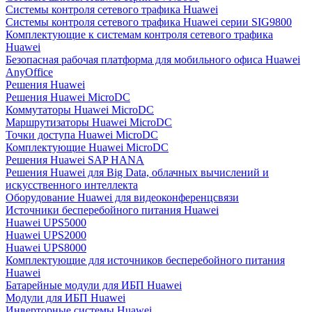
Системы контроля сетевого трафика Huawei
Системы контроля сетевого трафика Huawei серии SIG9800
Комплектующие к системам контроля сетевого трафика
Huawei
Безопасная рабочая платформа для мобильного офиса Huawei
AnyOffice
Решения Huawei
Решения Huawei MicroDC
Коммутаторы Huawei MicroDC
Маршрутизаторы Huawei MicroDC
Точки доступа Huawei MicroDC
Комплектующие Huawei MicroDC
Решения Huawei SAP HANA
Решения Huawei для Big Data, облачных вычислений и
искусственного интеллекта
Оборудование Huawei для видеоконференцсвязи
Источники бесперебойного питания Huawei
Huawei UPS5000
Huawei UPS2000
Huawei UPS8000
Комплектующие для источников бесперебойного питания
Huawei
Батарейные модули для ИБП Huawei
Модули для ИБП Huawei
Инверторные системы Huawei