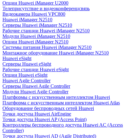
Опции Huawei iManager U2000
Телеприсутствие и видеоконференцсвязь
Видеокамера Huawei VPC800
Huawei iManager N2510
Серверы Huawei iManager N2510
Рабочие станции Huawei iManager N2510
Модули Huawei iManager N2510
Опции Huawei iManager N2510
Системы питания Huawei iManager N2510
Монтажное оборудование Huawei iManager N2510
Huawei eSight
Серверы Huawei eSight
Рабочие станции Huawei eSight
Опции Huawei eSight
Huawei Agile Controller
Серверы Huawei Agile Controller
Модули Huawei Agile Controller
Платформы с искусственным интеллектом Huawei
Платформа с искусственным интеллектом Huawei Atlas
Оборудование беспроводных сетей Huawei
Точки доступа Huawei AirEngine
Точки доступа Huawei AP (Access Point)
Контроллеры беспроводного доступа Huawei AC (Access
Controller)
Точки доступа Huawei AD (Agile Distributed)