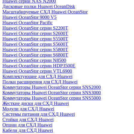
Huawei серии NAS N2000
Дисковые полки Huawei OceanDisk
Масштабируемые СХД Huawei OceanStor
Huawei OceanStor 9000 V5
Huawei OceanStor Pacific
Huawei OceanStor серии S2200T
Huawei OceanStor серии S2600T
Huawei OceanStor серии S5500T
Huawei OceanStor серии S5600T
Huawei OceanStor серии S5800T
Huawei OceanStor серии S6800T
Huawei OceanStor серии N8500
Huawei OceanStor серии HDP3500E
Huawei OceanStor серии VTL6900
Комплектующие для СХД Huawei
Полки расширения для СХД Huawei
Коммутаторы Huawei OceanStor серии SNS2000
Коммутаторы Huawei OceanStor серии SNS3000
Коммутаторы Huawei OceanStor серии SNS5000
Жесткие диски для СХД Huawei
Модули для СХД Huawei
Системы питания для СХД Huawei
Стойки для СХД Huawei
Опции для СХД Huawei
Кабели для СХД Huawei