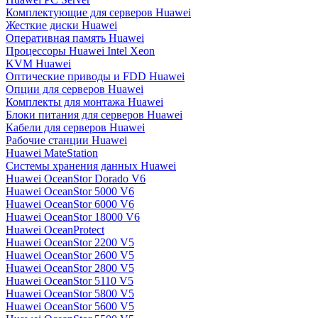
Комплектующие для серверов Huawei
Жесткие диски Huawei
Оперативная память Huawei
Процессоры Huawei Intel Xeon
KVM Huawei
Оптические приводы и FDD Huawei
Опции для серверов Huawei
Комплекты для монтажа Huawei
Блоки питания для серверов Huawei
Кабели для серверов Huawei
Рабочие станции Huawei
Huawei MateStation
Системы хранения данных Huawei
Huawei OceanStor Dorado V6
Huawei OceanStor 5000 V6
Huawei OceanStor 6000 V6
Huawei OceanStor 18000 V6
Huawei OceanProtect
Huawei OceanStor 2200 V5
Huawei OceanStor 2600 V5
Huawei OceanStor 2800 V5
Huawei OceanStor 5110 V5
Huawei OceanStor 5800 V5
Huawei OceanStor 5600 V5