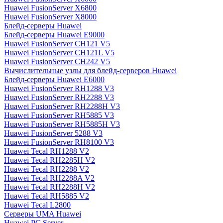
Huawei FusionServer X6800
Huawei FusionServer X8000
Блейд-серверы Huawei
Блейд-серверы Huawei E9000
Huawei FusionServer CH121 V5
Huawei FusionServer CH121L V5
Huawei FusionServer CH242 V5
Вычислительные узлы для блейд-серверов Huawei
Блейд-серверы Huawei E6000
Huawei FusionServer RH1288 V3
Huawei FusionServer RH2288 V3
Huawei FusionServer RH2288H V3
Huawei FusionServer RH5885 V3
Huawei FusionServer RH5885H V3
Huawei FusionServer 5288 V3
Huawei FusionServer RH8100 V3
Huawei Tecal RH1288 V2
Huawei Tecal RH2285H V2
Huawei Tecal RH2288 V2
Huawei Tecal RH2288A V2
Huawei Tecal RH2288H V2
Huawei Tecal RH5885 V2
Huawei Tecal L2800
Серверы UMA Huawei
Huawei PC Server