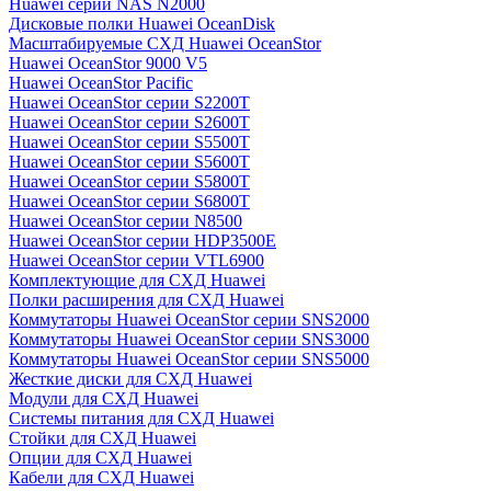
Huawei серии NAS N2000
Дисковые полки Huawei OceanDisk
Масштабируемые СХД Huawei OceanStor
Huawei OceanStor 9000 V5
Huawei OceanStor Pacific
Huawei OceanStor серии S2200T
Huawei OceanStor серии S2600T
Huawei OceanStor серии S5500T
Huawei OceanStor серии S5600T
Huawei OceanStor серии S5800T
Huawei OceanStor серии S6800T
Huawei OceanStor серии N8500
Huawei OceanStor серии HDP3500E
Huawei OceanStor серии VTL6900
Комплектующие для СХД Huawei
Полки расширения для СХД Huawei
Коммутаторы Huawei OceanStor серии SNS2000
Коммутаторы Huawei OceanStor серии SNS3000
Коммутаторы Huawei OceanStor серии SNS5000
Жесткие диски для СХД Huawei
Модули для СХД Huawei
Системы питания для СХД Huawei
Стойки для СХД Huawei
Опции для СХД Huawei
Кабели для СХД Huawei