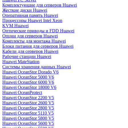
Комплектующие для серверов Huawei
Жесткие диски Huawei
Оперативная память Huawei
Процессоры Huawei Intel Xeon
KVM Huawei
Оптические приводы и FDD Huawei
Опции для серверов Huawei
Комплекты для монтажа Huawei
Блоки питания для серверов Huawei
Кабели для серверов Huawei
Рабочие станции Huawei
Huawei MateStation
Системы хранения данных Huawei
Huawei OceanStor Dorado V6
Huawei OceanStor 5000 V6
Huawei OceanStor 6000 V6
Huawei OceanStor 18000 V6
Huawei OceanProtect
Huawei OceanStor 2200 V5
Huawei OceanStor 2600 V5
Huawei OceanStor 2800 V5
Huawei OceanStor 5110 V5
Huawei OceanStor 5800 V5
Huawei OceanStor 5600 V5