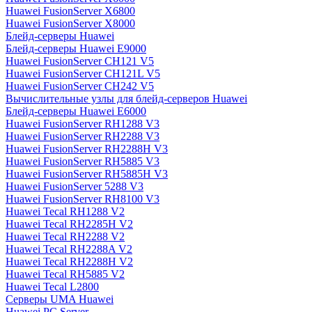
Huawei FusionServer X6800
Huawei FusionServer X8000
Блейд-серверы Huawei
Блейд-серверы Huawei E9000
Huawei FusionServer CH121 V5
Huawei FusionServer CH121L V5
Huawei FusionServer CH242 V5
Вычислительные узлы для блейд-серверов Huawei
Блейд-серверы Huawei E6000
Huawei FusionServer RH1288 V3
Huawei FusionServer RH2288 V3
Huawei FusionServer RH2288H V3
Huawei FusionServer RH5885 V3
Huawei FusionServer RH5885H V3
Huawei FusionServer 5288 V3
Huawei FusionServer RH8100 V3
Huawei Tecal RH1288 V2
Huawei Tecal RH2285H V2
Huawei Tecal RH2288 V2
Huawei Tecal RH2288A V2
Huawei Tecal RH2288H V2
Huawei Tecal RH5885 V2
Huawei Tecal L2800
Серверы UMA Huawei
Huawei PC Server