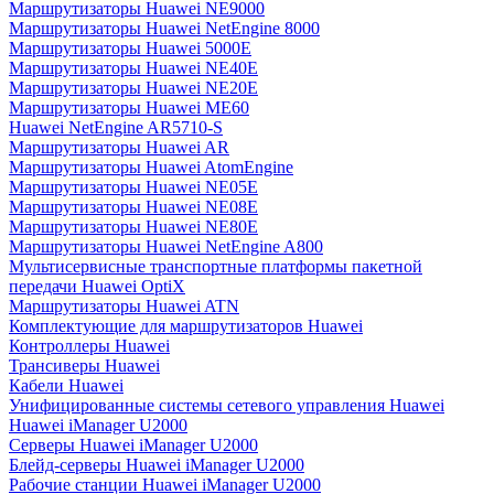
Маршрутизаторы Huawei NE9000
Маршрутизаторы Huawei NetEngine 8000
Маршрутизаторы Huawei 5000E
Маршрутизаторы Huawei NE40E
Маршрутизаторы Huawei NE20E
Маршрутизаторы Huawei ME60
Huawei NetEngine AR5710-S
Маршрутизаторы Huawei AR
Маршрутизаторы Huawei AtomEngine
Маршрутизаторы Huawei NE05E
Маршрутизаторы Huawei NE08E
Маршрутизаторы Huawei NE80E
Маршрутизаторы Huawei NetEngine A800
Мультисервисные транспортные платформы пакетной
передачи Huawei OptiX
Маршрутизаторы Huawei ATN
Комплектующие для маршрутизаторов Huawei
Контроллеры Huawei
Трансиверы Huawei
Кабели Huawei
Унифицированные системы сетевого управления Huawei
Huawei iManager U2000
Серверы Huawei iManager U2000
Блейд-серверы Huawei iManager U2000
Рабочие станции Huawei iManager U2000