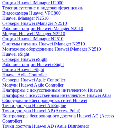
Опции Huawei iManager U2000
Телеприсутствие и видеоконференцсвязь
Видеокамера Huawei VPC800
Huawei iManager N2510
Серверы Huawei iManager N2510
Рабочие станции Huawei iManager N2510
Модули Huawei iManager N2510
Опции Huawei iManager N2510
Системы питания Huawei iManager N2510
Монтажное оборудование Huawei iManager N2510
Huawei eSight
Серверы Huawei eSight
Рабочие станции Huawei eSight
Опции Huawei eSight
Huawei Agile Controller
Серверы Huawei Agile Controller
Модули Huawei Agile Controller
Платформы с искусственным интеллектом Huawei
Платформа с искусственным интеллектом Huawei Atlas
Оборудование беспроводных сетей Huawei
Точки доступа Huawei AirEngine
Точки доступа Huawei AP (Access Point)
Контроллеры беспроводного доступа Huawei AC (Access
Controller)
Точки доступа Huawei AD (Agile Distributed)