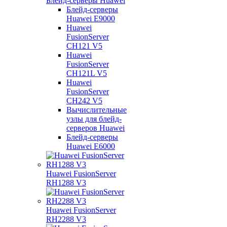
Блейд-серверы Huawei
Блейд-серверы
Huawei E9000
Huawei
FusionServer
CH121 V5
Huawei
FusionServer
CH121L V5
Huawei
FusionServer
CH242 V5
Вычислительные
узлы для блейд-
серверов Huawei
Блейд-серверы
Huawei E6000
Huawei FusionServer
RH1288 V3
Huawei FusionServer
RH2288 V3