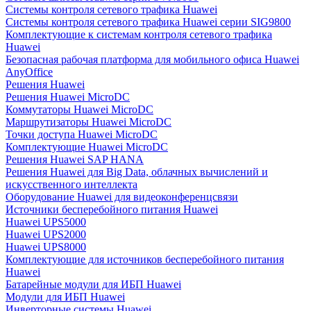
Системы контроля сетевого трафика Huawei
Системы контроля сетевого трафика Huawei серии SIG9800
Комплектующие к системам контроля сетевого трафика
Huawei
Безопасная рабочая платформа для мобильного офиса Huawei
AnyOffice
Решения Huawei
Решения Huawei MicroDC
Коммутаторы Huawei MicroDC
Маршрутизаторы Huawei MicroDC
Точки доступа Huawei MicroDC
Комплектующие Huawei MicroDC
Решения Huawei SAP HANA
Решения Huawei для Big Data, облачных вычислений и
искусственного интеллекта
Оборудование Huawei для видеоконференцсвязи
Источники бесперебойного питания Huawei
Huawei UPS5000
Huawei UPS2000
Huawei UPS8000
Комплектующие для источников бесперебойного питания
Huawei
Батарейные модули для ИБП Huawei
Модули для ИБП Huawei
Инверторные системы Huawei