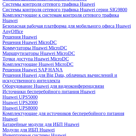
Системы контроля сетевого трафика Huawei
Системы контроля сетевого трафика Huawei серии SIG9800
Комплектующие к системам контроля сетевого трафика
Huawei
Безопасная рабочая платформа для мобильного офиса Huawei
AnyOffice
Решения Huawei
Решения Huawei MicroDC
Коммутаторы Huawei MicroDC
Маршрутизаторы Huawei MicroDC
Точки доступа Huawei MicroDC
Комплектующие Huawei MicroDC
Решения Huawei SAP HANA
Решения Huawei для Big Data, облачных вычислений и
искусственного интеллекта
Оборудование Huawei для видеоконференцсвязи
Источники бесперебойного питания Huawei
Huawei UPS5000
Huawei UPS2000
Huawei UPS8000
Комплектующие для источников бесперебойного питания
Huawei
Батарейные модули для ИБП Huawei
Модули для ИБП Huawei
Инверторные системы Huawei