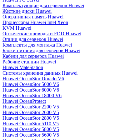
Комплектующие для серверов Huawei
Жесткие диски Huawei
Оперативная память Huawei
Процессоры Huawei Intel Xeon
KVM Huawei
Оптические приводы и FDD Huawei
Опции для серверов Huawei
Комплекты для монтажа Huawei
Блоки питания для серверов Huawei
Кабели для серверов Huawei
Рабочие станции Huawei
Huawei MateStation
Системы хранения данных Huawei
Huawei OceanStor Dorado V6
Huawei OceanStor 5000 V6
Huawei OceanStor 6000 V6
Huawei OceanStor 18000 V6
Huawei OceanProtect
Huawei OceanStor 2200 V5
Huawei OceanStor 2600 V5
Huawei OceanStor 2800 V5
Huawei OceanStor 5110 V5
Huawei OceanStor 5800 V5
Huawei OceanStor 5600 V5