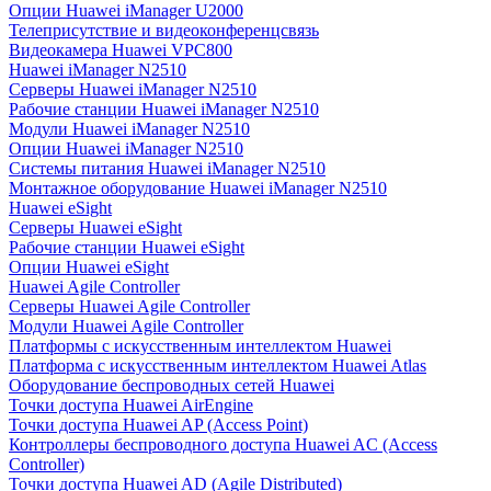
Опции Huawei iManager U2000
Телеприсутствие и видеоконференцсвязь
Видеокамера Huawei VPC800
Huawei iManager N2510
Серверы Huawei iManager N2510
Рабочие станции Huawei iManager N2510
Модули Huawei iManager N2510
Опции Huawei iManager N2510
Системы питания Huawei iManager N2510
Монтажное оборудование Huawei iManager N2510
Huawei eSight
Серверы Huawei eSight
Рабочие станции Huawei eSight
Опции Huawei eSight
Huawei Agile Controller
Серверы Huawei Agile Controller
Модули Huawei Agile Controller
Платформы с искусственным интеллектом Huawei
Платформа с искусственным интеллектом Huawei Atlas
Оборудование беспроводных сетей Huawei
Точки доступа Huawei AirEngine
Точки доступа Huawei AP (Access Point)
Контроллеры беспроводного доступа Huawei AC (Access
Controller)
Точки доступа Huawei AD (Agile Distributed)