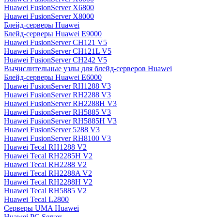
Huawei FusionServer X6800
Huawei FusionServer X8000
Блейд-серверы Huawei
Блейд-серверы Huawei E9000
Huawei FusionServer CH121 V5
Huawei FusionServer CH121L V5
Huawei FusionServer CH242 V5
Вычислительные узлы для блейд-серверов Huawei
Блейд-серверы Huawei E6000
Huawei FusionServer RH1288 V3
Huawei FusionServer RH2288 V3
Huawei FusionServer RH2288H V3
Huawei FusionServer RH5885 V3
Huawei FusionServer RH5885H V3
Huawei FusionServer 5288 V3
Huawei FusionServer RH8100 V3
Huawei Tecal RH1288 V2
Huawei Tecal RH2285H V2
Huawei Tecal RH2288 V2
Huawei Tecal RH2288A V2
Huawei Tecal RH2288H V2
Huawei Tecal RH5885 V2
Huawei Tecal L2800
Серверы UMA Huawei
Huawei PC Server