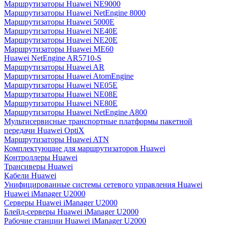
Маршрутизаторы Huawei NE9000
Маршрутизаторы Huawei NetEngine 8000
Маршрутизаторы Huawei 5000E
Маршрутизаторы Huawei NE40E
Маршрутизаторы Huawei NE20E
Маршрутизаторы Huawei ME60
Huawei NetEngine AR5710-S
Маршрутизаторы Huawei AR
Маршрутизаторы Huawei AtomEngine
Маршрутизаторы Huawei NE05E
Маршрутизаторы Huawei NE08E
Маршрутизаторы Huawei NE80E
Маршрутизаторы Huawei NetEngine A800
Мультисервисные транспортные платформы пакетной
передачи Huawei OptiX
Маршрутизаторы Huawei ATN
Комплектующие для маршрутизаторов Huawei
Контроллеры Huawei
Трансиверы Huawei
Кабели Huawei
Унифицированные системы сетевого управления Huawei
Huawei iManager U2000
Серверы Huawei iManager U2000
Блейд-серверы Huawei iManager U2000
Рабочие станции Huawei iManager U2000