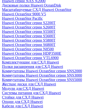
Huawei серии NAS N2000
Дисковые полки Huawei OceanDisk
Масштабируемые СХД Huawei OceanStor
Huawei OceanStor 9000 V5
Huawei OceanStor Pacific
Huawei OceanStor серии S2200T
Huawei OceanStor серии S2600T
Huawei OceanStor серии S5500T
Huawei OceanStor серии S5600T
Huawei OceanStor серии S5800T
Huawei OceanStor серии S6800T
Huawei OceanStor серии N8500
Huawei OceanStor серии HDP3500E
Huawei OceanStor серии VTL6900
Комплектующие для СХД Huawei
Полки расширения для СХД Huawei
Коммутаторы Huawei OceanStor серии SNS2000
Коммутаторы Huawei OceanStor серии SNS3000
Коммутаторы Huawei OceanStor серии SNS5000
Жесткие диски для СХД Huawei
Модули для СХД Huawei
Системы питания для СХД Huawei
Стойки для СХД Huawei
Опции для СХД Huawei
Кабели для СХД Huawei