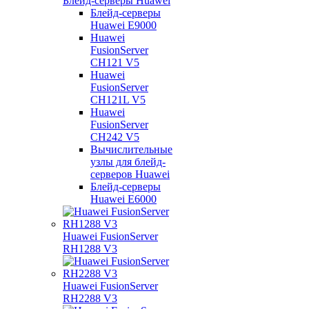
Блейд-серверы Huawei
Блейд-серверы
Huawei E9000
Huawei
FusionServer
CH121 V5
Huawei
FusionServer
CH121L V5
Huawei
FusionServer
CH242 V5
Вычислительные
узлы для блейд-
серверов Huawei
Блейд-серверы
Huawei E6000
Huawei FusionServer
RH1288 V3
Huawei FusionServer
RH2288 V3