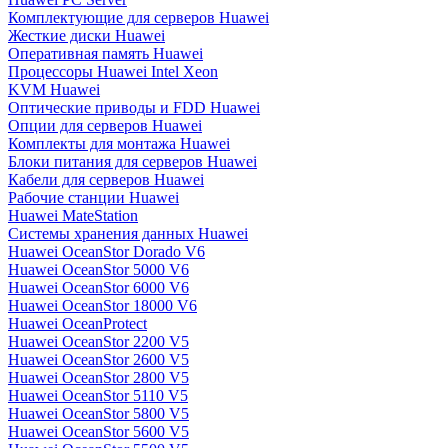
Комплектующие для серверов Huawei
Жесткие диски Huawei
Оперативная память Huawei
Процессоры Huawei Intel Xeon
KVM Huawei
Оптические приводы и FDD Huawei
Опции для серверов Huawei
Комплекты для монтажа Huawei
Блоки питания для серверов Huawei
Кабели для серверов Huawei
Рабочие станции Huawei
Huawei MateStation
Системы хранения данных Huawei
Huawei OceanStor Dorado V6
Huawei OceanStor 5000 V6
Huawei OceanStor 6000 V6
Huawei OceanStor 18000 V6
Huawei OceanProtect
Huawei OceanStor 2200 V5
Huawei OceanStor 2600 V5
Huawei OceanStor 2800 V5
Huawei OceanStor 5110 V5
Huawei OceanStor 5800 V5
Huawei OceanStor 5600 V5