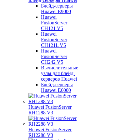
Блейд-серверы Huawei
Блейд-серверы
Huawei E9000
Huawei
FusionServer
CH121 V5
Huawei
FusionServer
CH121L V5
Huawei
FusionServer
CH242 V5
Вычислительные
узлы для блейд-
серверов Huawei
Блейд-серверы
Huawei E6000
Huawei FusionServer
RH1288 V3
Huawei FusionServer
RH2288 V3