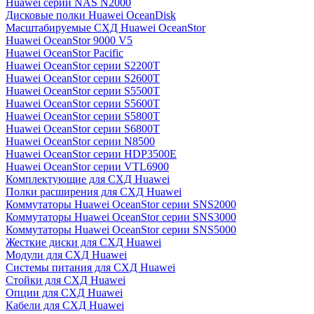
Huawei серии NAS N2000
Дисковые полки Huawei OceanDisk
Масштабируемые СХД Huawei OceanStor
Huawei OceanStor 9000 V5
Huawei OceanStor Pacific
Huawei OceanStor серии S2200T
Huawei OceanStor серии S2600T
Huawei OceanStor серии S5500T
Huawei OceanStor серии S5600T
Huawei OceanStor серии S5800T
Huawei OceanStor серии S6800T
Huawei OceanStor серии N8500
Huawei OceanStor серии HDP3500E
Huawei OceanStor серии VTL6900
Комплектующие для СХД Huawei
Полки расширения для СХД Huawei
Коммутаторы Huawei OceanStor серии SNS2000
Коммутаторы Huawei OceanStor серии SNS3000
Коммутаторы Huawei OceanStor серии SNS5000
Жесткие диски для СХД Huawei
Модули для СХД Huawei
Системы питания для СХД Huawei
Стойки для СХД Huawei
Опции для СХД Huawei
Кабели для СХД Huawei