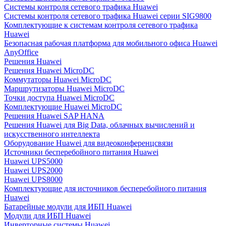
Системы контроля сетевого трафика Huawei
Системы контроля сетевого трафика Huawei серии SIG9800
Комплектующие к системам контроля сетевого трафика
Huawei
Безопасная рабочая платформа для мобильного офиса Huawei
AnyOffice
Решения Huawei
Решения Huawei MicroDC
Коммутаторы Huawei MicroDC
Маршрутизаторы Huawei MicroDC
Точки доступа Huawei MicroDC
Комплектующие Huawei MicroDC
Решения Huawei SAP HANA
Решения Huawei для Big Data, облачных вычислений и
искусственного интеллекта
Оборудование Huawei для видеоконференцсвязи
Источники бесперебойного питания Huawei
Huawei UPS5000
Huawei UPS2000
Huawei UPS8000
Комплектующие для источников бесперебойного питания
Huawei
Батарейные модули для ИБП Huawei
Модули для ИБП Huawei
Инверторные системы Huawei