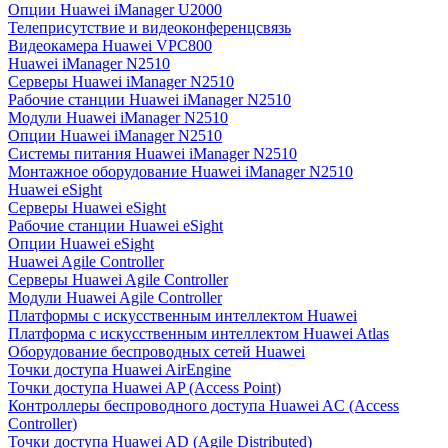
Опции Huawei iManager U2000
Телеприсутствие и видеоконференцсвязь
Видеокамера Huawei VPC800
Huawei iManager N2510
Серверы Huawei iManager N2510
Рабочие станции Huawei iManager N2510
Модули Huawei iManager N2510
Опции Huawei iManager N2510
Системы питания Huawei iManager N2510
Монтажное оборудование Huawei iManager N2510
Huawei eSight
Серверы Huawei eSight
Рабочие станции Huawei eSight
Опции Huawei eSight
Huawei Agile Controller
Серверы Huawei Agile Controller
Модули Huawei Agile Controller
Платформы с искусственным интеллектом Huawei
Платформа с искусственным интеллектом Huawei Atlas
Оборудование беспроводных сетей Huawei
Точки доступа Huawei AirEngine
Точки доступа Huawei AP (Access Point)
Контроллеры беспроводного доступа Huawei AC (Access
Controller)
Точки доступа Huawei AD (Agile Distributed)