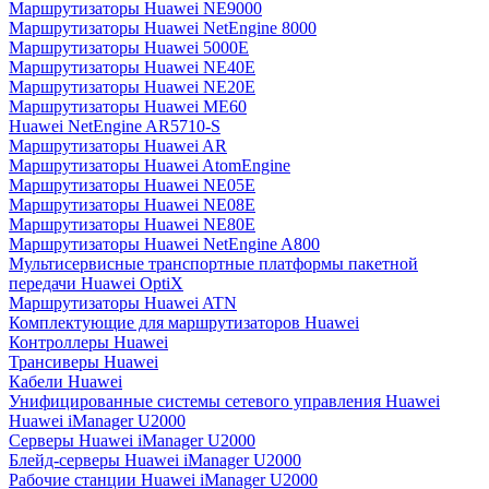
Маршрутизаторы Huawei NE9000
Маршрутизаторы Huawei NetEngine 8000
Маршрутизаторы Huawei 5000E
Маршрутизаторы Huawei NE40E
Маршрутизаторы Huawei NE20E
Маршрутизаторы Huawei ME60
Huawei NetEngine AR5710-S
Маршрутизаторы Huawei AR
Маршрутизаторы Huawei AtomEngine
Маршрутизаторы Huawei NE05E
Маршрутизаторы Huawei NE08E
Маршрутизаторы Huawei NE80E
Маршрутизаторы Huawei NetEngine A800
Мультисервисные транспортные платформы пакетной
передачи Huawei OptiX
Маршрутизаторы Huawei ATN
Комплектующие для маршрутизаторов Huawei
Контроллеры Huawei
Трансиверы Huawei
Кабели Huawei
Унифицированные системы сетевого управления Huawei
Huawei iManager U2000
Серверы Huawei iManager U2000
Блейд-серверы Huawei iManager U2000
Рабочие станции Huawei iManager U2000