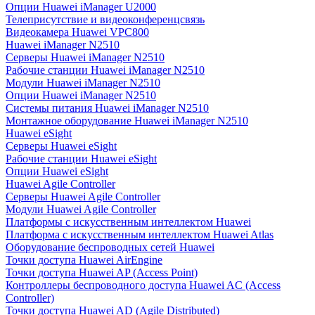
Опции Huawei iManager U2000
Телеприсутствие и видеоконференцсвязь
Видеокамера Huawei VPC800
Huawei iManager N2510
Серверы Huawei iManager N2510
Рабочие станции Huawei iManager N2510
Модули Huawei iManager N2510
Опции Huawei iManager N2510
Системы питания Huawei iManager N2510
Монтажное оборудование Huawei iManager N2510
Huawei eSight
Серверы Huawei eSight
Рабочие станции Huawei eSight
Опции Huawei eSight
Huawei Agile Controller
Серверы Huawei Agile Controller
Модули Huawei Agile Controller
Платформы с искусственным интеллектом Huawei
Платформа с искусственным интеллектом Huawei Atlas
Оборудование беспроводных сетей Huawei
Точки доступа Huawei AirEngine
Точки доступа Huawei AP (Access Point)
Контроллеры беспроводного доступа Huawei AC (Access
Controller)
Точки доступа Huawei AD (Agile Distributed)