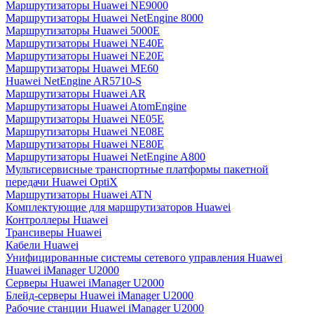
Маршрутизаторы Huawei NE9000
Маршрутизаторы Huawei NetEngine 8000
Маршрутизаторы Huawei 5000E
Маршрутизаторы Huawei NE40E
Маршрутизаторы Huawei NE20E
Маршрутизаторы Huawei ME60
Huawei NetEngine AR5710-S
Маршрутизаторы Huawei AR
Маршрутизаторы Huawei AtomEngine
Маршрутизаторы Huawei NE05E
Маршрутизаторы Huawei NE08E
Маршрутизаторы Huawei NE80E
Маршрутизаторы Huawei NetEngine A800
Мультисервисные транспортные платформы пакетной
передачи Huawei OptiX
Маршрутизаторы Huawei ATN
Комплектующие для маршрутизаторов Huawei
Контроллеры Huawei
Трансиверы Huawei
Кабели Huawei
Унифицированные системы сетевого управления Huawei
Huawei iManager U2000
Серверы Huawei iManager U2000
Блейд-серверы Huawei iManager U2000
Рабочие станции Huawei iManager U2000