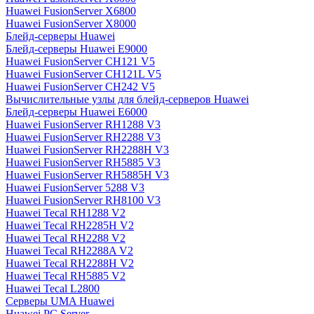
Huawei FusionServer X6800
Huawei FusionServer X8000
Блейд-серверы Huawei
Блейд-серверы Huawei E9000
Huawei FusionServer CH121 V5
Huawei FusionServer CH121L V5
Huawei FusionServer CH242 V5
Вычислительные узлы для блейд-серверов Huawei
Блейд-серверы Huawei E6000
Huawei FusionServer RH1288 V3
Huawei FusionServer RH2288 V3
Huawei FusionServer RH2288H V3
Huawei FusionServer RH5885 V3
Huawei FusionServer RH5885H V3
Huawei FusionServer 5288 V3
Huawei FusionServer RH8100 V3
Huawei Tecal RH1288 V2
Huawei Tecal RH2285H V2
Huawei Tecal RH2288 V2
Huawei Tecal RH2288A V2
Huawei Tecal RH2288H V2
Huawei Tecal RH5885 V2
Huawei Tecal L2800
Серверы UMA Huawei
Huawei PC Server