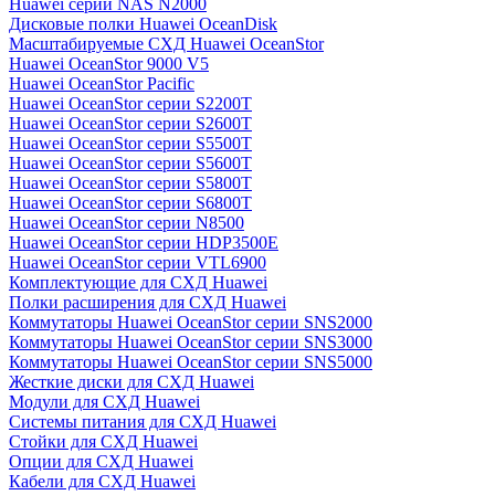
Huawei серии NAS N2000
Дисковые полки Huawei OceanDisk
Масштабируемые СХД Huawei OceanStor
Huawei OceanStor 9000 V5
Huawei OceanStor Pacific
Huawei OceanStor серии S2200T
Huawei OceanStor серии S2600T
Huawei OceanStor серии S5500T
Huawei OceanStor серии S5600T
Huawei OceanStor серии S5800T
Huawei OceanStor серии S6800T
Huawei OceanStor серии N8500
Huawei OceanStor серии HDP3500E
Huawei OceanStor серии VTL6900
Комплектующие для СХД Huawei
Полки расширения для СХД Huawei
Коммутаторы Huawei OceanStor серии SNS2000
Коммутаторы Huawei OceanStor серии SNS3000
Коммутаторы Huawei OceanStor серии SNS5000
Жесткие диски для СХД Huawei
Модули для СХД Huawei
Системы питания для СХД Huawei
Стойки для СХД Huawei
Опции для СХД Huawei
Кабели для СХД Huawei