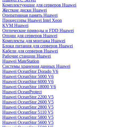
Комплектующие для серверов Huawei
Жесткие диски Huawei
Оперативная память Huawei
Процессоры Huawei Intel Xeon
KVM Huawei
Оптические приводы и FDD Huawei
Опции для серверов Huawei
Комплекты для монтажа Huawei
Блоки питания для серверов Huawei
Кабели для серверов Huawei
Рабочие станции Huawei
Huawei MateStation
Системы хранения данных Huawei
Huawei OceanStor Dorado V6
Huawei OceanStor 5000 V6
Huawei OceanStor 6000 V6
Huawei OceanStor 18000 V6
Huawei OceanProtect
Huawei OceanStor 2200 V5
Huawei OceanStor 2600 V5
Huawei OceanStor 2800 V5
Huawei OceanStor 5110 V5
Huawei OceanStor 5800 V5
Huawei OceanStor 5600 V5