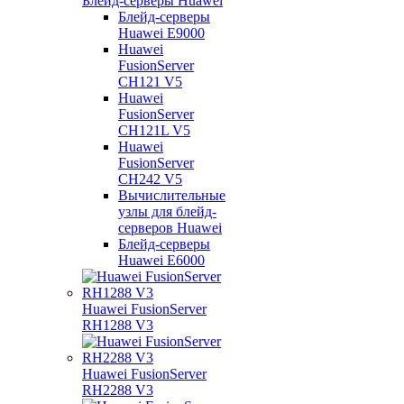
Блейд-серверы Huawei
Блейд-серверы
Huawei E9000
Huawei
FusionServer
CH121 V5
Huawei
FusionServer
CH121L V5
Huawei
FusionServer
CH242 V5
Вычислительные
узлы для блейд-
серверов Huawei
Блейд-серверы
Huawei E6000
Huawei FusionServer
RH1288 V3
Huawei FusionServer
RH2288 V3