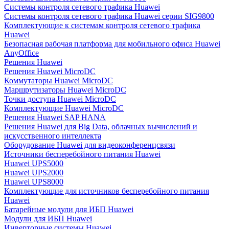
Системы контроля сетевого трафика Huawei
Системы контроля сетевого трафика Huawei серии SIG9800
Комплектующие к системам контроля сетевого трафика
Huawei
Безопасная рабочая платформа для мобильного офиса Huawei
AnyOffice
Решения Huawei
Решения Huawei MicroDC
Коммутаторы Huawei MicroDC
Маршрутизаторы Huawei MicroDC
Точки доступа Huawei MicroDC
Комплектующие Huawei MicroDC
Решения Huawei SAP HANA
Решения Huawei для Big Data, облачных вычислений и
искусственного интеллекта
Оборудование Huawei для видеоконференцсвязи
Источники бесперебойного питания Huawei
Huawei UPS5000
Huawei UPS2000
Huawei UPS8000
Комплектующие для источников бесперебойного питания
Huawei
Батарейные модули для ИБП Huawei
Модули для ИБП Huawei
Инверторные системы Huawei