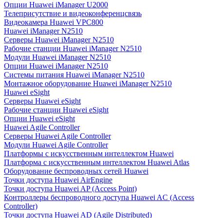
Опции Huawei iManager U2000
Телеприсутствие и видеоконференцсвязь
Видеокамера Huawei VPC800
Huawei iManager N2510
Серверы Huawei iManager N2510
Рабочие станции Huawei iManager N2510
Модули Huawei iManager N2510
Опции Huawei iManager N2510
Системы питания Huawei iManager N2510
Монтажное оборудование Huawei iManager N2510
Huawei eSight
Серверы Huawei eSight
Рабочие станции Huawei eSight
Опции Huawei eSight
Huawei Agile Controller
Серверы Huawei Agile Controller
Модули Huawei Agile Controller
Платформы с искусственным интеллектом Huawei
Платформа с искусственным интеллектом Huawei Atlas
Оборудование беспроводных сетей Huawei
Точки доступа Huawei AirEngine
Точки доступа Huawei AP (Access Point)
Контроллеры беспроводного доступа Huawei AC (Access
Controller)
Точки доступа Huawei AD (Agile Distributed)