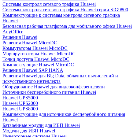
Системы контроля сетевого трафика Huawei
Системы контроля сетевого трафика Huawei серии SIG9800
Комплектующие к системам контроля сетевого трафика
Huawei
Безопасная рабочая платформа для мобильного офиса Huawei
AnyOffice
Решения Huawei
Решения Huawei MicroDC
Коммутаторы Huawei MicroDC
Маршрутизаторы Huawei MicroDC
Точки доступа Huawei MicroDC
Комплектующие Huawei MicroDC
Решения Huawei SAP HANA
Решения Huawei для Big Data, облачных вычислений и
искусственного интеллекта
Оборудование Huawei для видеоконференцсвязи
Источники бесперебойного питания Huawei
Huawei UPS5000
Huawei UPS2000
Huawei UPS8000
Комплектующие для источников бесперебойного питания
Huawei
Батарейные модули для ИБП Huawei
Модули для ИБП Huawei
Инверторные системы Huawei