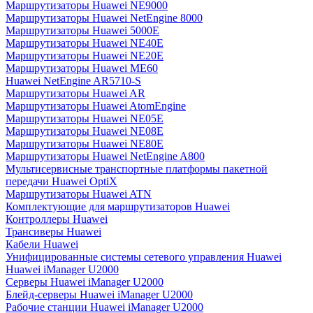
Маршрутизаторы Huawei NE9000
Маршрутизаторы Huawei NetEngine 8000
Маршрутизаторы Huawei 5000E
Маршрутизаторы Huawei NE40E
Маршрутизаторы Huawei NE20E
Маршрутизаторы Huawei ME60
Huawei NetEngine AR5710-S
Маршрутизаторы Huawei AR
Маршрутизаторы Huawei AtomEngine
Маршрутизаторы Huawei NE05E
Маршрутизаторы Huawei NE08E
Маршрутизаторы Huawei NE80E
Маршрутизаторы Huawei NetEngine A800
Мультисервисные транспортные платформы пакетной
передачи Huawei OptiX
Маршрутизаторы Huawei ATN
Комплектующие для маршрутизаторов Huawei
Контроллеры Huawei
Трансиверы Huawei
Кабели Huawei
Унифицированные системы сетевого управления Huawei
Huawei iManager U2000
Серверы Huawei iManager U2000
Блейд-серверы Huawei iManager U2000
Рабочие станции Huawei iManager U2000