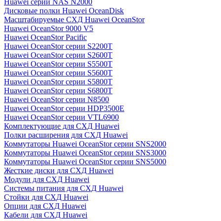
Huawei серии NAS N2000
Дисковые полки Huawei OceanDisk
Масштабируемые СХД Huawei OceanStor
Huawei OceanStor 9000 V5
Huawei OceanStor Pacific
Huawei OceanStor серии S2200T
Huawei OceanStor серии S2600T
Huawei OceanStor серии S5500T
Huawei OceanStor серии S5600T
Huawei OceanStor серии S5800T
Huawei OceanStor серии S6800T
Huawei OceanStor серии N8500
Huawei OceanStor серии HDP3500E
Huawei OceanStor серии VTL6900
Комплектующие для СХД Huawei
Полки расширения для СХД Huawei
Коммутаторы Huawei OceanStor серии SNS2000
Коммутаторы Huawei OceanStor серии SNS3000
Коммутаторы Huawei OceanStor серии SNS5000
Жесткие диски для СХД Huawei
Модули для СХД Huawei
Системы питания для СХД Huawei
Стойки для СХД Huawei
Опции для СХД Huawei
Кабели для СХД Huawei