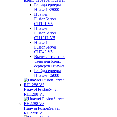
Блейд-серверы Huawei
Блейд-серверы
Huawei E9000
Huawei
FusionServer
CH121 V5
Huawei
FusionServer
CH121L V5
Huawei
FusionServer
CH242 V5
Вычислительные
узлы для блейд-
серверов Huawei
Блейд-серверы
Huawei E6000
Huawei FusionServer
RH1288 V3
Huawei FusionServer
RH2288 V3