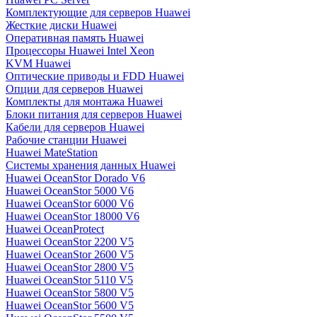
Комплектующие для серверов Huawei
Жесткие диски Huawei
Оперативная память Huawei
Процессоры Huawei Intel Xeon
KVM Huawei
Оптические приводы и FDD Huawei
Опции для серверов Huawei
Комплекты для монтажа Huawei
Блоки питания для серверов Huawei
Кабели для серверов Huawei
Рабочие станции Huawei
Huawei MateStation
Системы хранения данных Huawei
Huawei OceanStor Dorado V6
Huawei OceanStor 5000 V6
Huawei OceanStor 6000 V6
Huawei OceanStor 18000 V6
Huawei OceanProtect
Huawei OceanStor 2200 V5
Huawei OceanStor 2600 V5
Huawei OceanStor 2800 V5
Huawei OceanStor 5110 V5
Huawei OceanStor 5800 V5
Huawei OceanStor 5600 V5