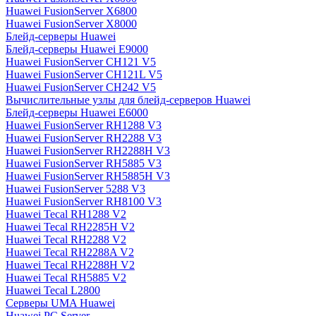
Huawei FusionServer X6800
Huawei FusionServer X8000
Блейд-серверы Huawei
Блейд-серверы Huawei E9000
Huawei FusionServer CH121 V5
Huawei FusionServer CH121L V5
Huawei FusionServer CH242 V5
Вычислительные узлы для блейд-серверов Huawei
Блейд-серверы Huawei E6000
Huawei FusionServer RH1288 V3
Huawei FusionServer RH2288 V3
Huawei FusionServer RH2288H V3
Huawei FusionServer RH5885 V3
Huawei FusionServer RH5885H V3
Huawei FusionServer 5288 V3
Huawei FusionServer RH8100 V3
Huawei Tecal RH1288 V2
Huawei Tecal RH2285H V2
Huawei Tecal RH2288 V2
Huawei Tecal RH2288A V2
Huawei Tecal RH2288H V2
Huawei Tecal RH5885 V2
Huawei Tecal L2800
Серверы UMA Huawei
Huawei PC Server