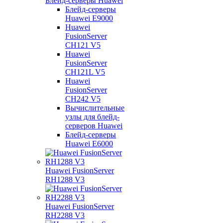
Блейд-серверы Huawei
Блейд-серверы
Huawei E9000
Huawei
FusionServer
CH121 V5
Huawei
FusionServer
CH121L V5
Huawei
FusionServer
CH242 V5
Вычислительные
узлы для блейд-
серверов Huawei
Блейд-серверы
Huawei E6000
Huawei FusionServer
RH1288 V3
Huawei FusionServer
RH2288 V3