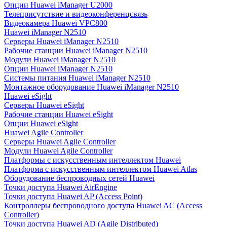
Опции Huawei iManager U2000
Телеприсутствие и видеоконференцсвязь
Видеокамера Huawei VPC800
Huawei iManager N2510
Серверы Huawei iManager N2510
Рабочие станции Huawei iManager N2510
Модули Huawei iManager N2510
Опции Huawei iManager N2510
Системы питания Huawei iManager N2510
Монтажное оборудование Huawei iManager N2510
Huawei eSight
Серверы Huawei eSight
Рабочие станции Huawei eSight
Опции Huawei eSight
Huawei Agile Controller
Серверы Huawei Agile Controller
Модули Huawei Agile Controller
Платформы с искусственным интеллектом Huawei
Платформа с искусственным интеллектом Huawei Atlas
Оборудование беспроводных сетей Huawei
Точки доступа Huawei AirEngine
Точки доступа Huawei AP (Access Point)
Контроллеры беспроводного доступа Huawei AC (Access
Controller)
Точки доступа Huawei AD (Agile Distributed)