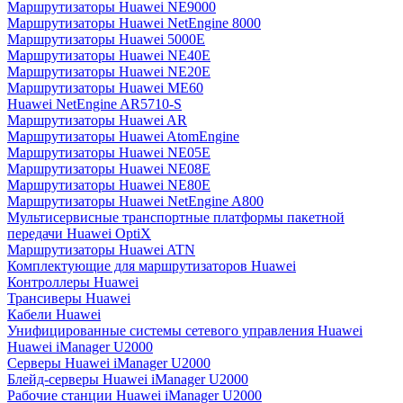
Маршрутизаторы Huawei NE9000
Маршрутизаторы Huawei NetEngine 8000
Маршрутизаторы Huawei 5000E
Маршрутизаторы Huawei NE40E
Маршрутизаторы Huawei NE20E
Маршрутизаторы Huawei ME60
Huawei NetEngine AR5710-S
Маршрутизаторы Huawei AR
Маршрутизаторы Huawei AtomEngine
Маршрутизаторы Huawei NE05E
Маршрутизаторы Huawei NE08E
Маршрутизаторы Huawei NE80E
Маршрутизаторы Huawei NetEngine A800
Мультисервисные транспортные платформы пакетной
передачи Huawei OptiX
Маршрутизаторы Huawei ATN
Комплектующие для маршрутизаторов Huawei
Контроллеры Huawei
Трансиверы Huawei
Кабели Huawei
Унифицированные системы сетевого управления Huawei
Huawei iManager U2000
Серверы Huawei iManager U2000
Блейд-серверы Huawei iManager U2000
Рабочие станции Huawei iManager U2000