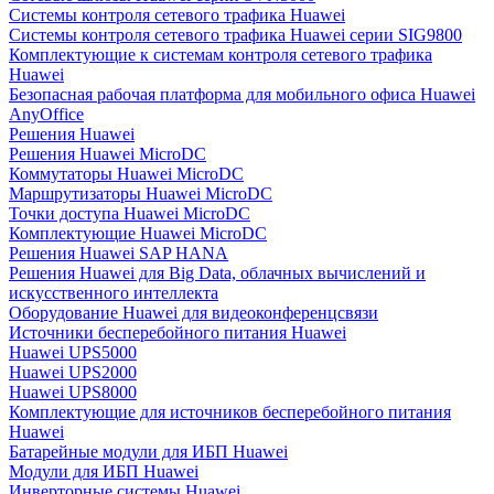
Системы контроля сетевого трафика Huawei
Системы контроля сетевого трафика Huawei серии SIG9800
Комплектующие к системам контроля сетевого трафика
Huawei
Безопасная рабочая платформа для мобильного офиса Huawei
AnyOffice
Решения Huawei
Решения Huawei MicroDC
Коммутаторы Huawei MicroDC
Маршрутизаторы Huawei MicroDC
Точки доступа Huawei MicroDC
Комплектующие Huawei MicroDC
Решения Huawei SAP HANA
Решения Huawei для Big Data, облачных вычислений и
искусственного интеллекта
Оборудование Huawei для видеоконференцсвязи
Источники бесперебойного питания Huawei
Huawei UPS5000
Huawei UPS2000
Huawei UPS8000
Комплектующие для источников бесперебойного питания
Huawei
Батарейные модули для ИБП Huawei
Модули для ИБП Huawei
Инверторные системы Huawei