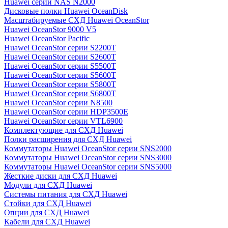
Huawei серии NAS N2000
Дисковые полки Huawei OceanDisk
Масштабируемые СХД Huawei OceanStor
Huawei OceanStor 9000 V5
Huawei OceanStor Pacific
Huawei OceanStor серии S2200T
Huawei OceanStor серии S2600T
Huawei OceanStor серии S5500T
Huawei OceanStor серии S5600T
Huawei OceanStor серии S5800T
Huawei OceanStor серии S6800T
Huawei OceanStor серии N8500
Huawei OceanStor серии HDP3500E
Huawei OceanStor серии VTL6900
Комплектующие для СХД Huawei
Полки расширения для СХД Huawei
Коммутаторы Huawei OceanStor серии SNS2000
Коммутаторы Huawei OceanStor серии SNS3000
Коммутаторы Huawei OceanStor серии SNS5000
Жесткие диски для СХД Huawei
Модули для СХД Huawei
Системы питания для СХД Huawei
Стойки для СХД Huawei
Опции для СХД Huawei
Кабели для СХД Huawei