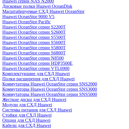
Huawei серии NAS N2000
Дисковые полки Huawei OceanDisk
Масштабируемые СХД Huawei OceanStor
Huawei OceanStor 9000 V5
Huawei OceanStor Pacific
Huawei OceanStor серии S2200T
Huawei OceanStor серии S2600T
Huawei OceanStor серии S5500T
Huawei OceanStor серии S5600T
Huawei OceanStor серии S5800T
Huawei OceanStor серии S6800T
Huawei OceanStor серии N8500
Huawei OceanStor серии HDP3500E
Huawei OceanStor серии VTL6900
Комплектующие для СХД Huawei
Полки расширения для СХД Huawei
Коммутаторы Huawei OceanStor серии SNS2000
Коммутаторы Huawei OceanStor серии SNS3000
Коммутаторы Huawei OceanStor серии SNS5000
Жесткие диски для СХД Huawei
Модули для СХД Huawei
Системы питания для СХД Huawei
Стойки для СХД Huawei
Опции для СХД Huawei
Кабели для СХД Huawei