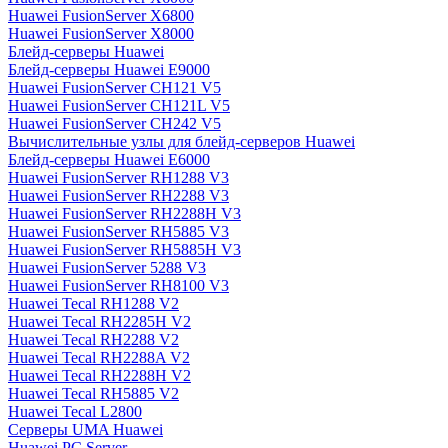
Huawei FusionServer X6800
Huawei FusionServer X8000
Блейд-серверы Huawei
Блейд-серверы Huawei E9000
Huawei FusionServer CH121 V5
Huawei FusionServer CH121L V5
Huawei FusionServer CH242 V5
Вычислительные узлы для блейд-серверов Huawei
Блейд-серверы Huawei E6000
Huawei FusionServer RH1288 V3
Huawei FusionServer RH2288 V3
Huawei FusionServer RH2288H V3
Huawei FusionServer RH5885 V3
Huawei FusionServer RH5885H V3
Huawei FusionServer 5288 V3
Huawei FusionServer RH8100 V3
Huawei Tecal RH1288 V2
Huawei Tecal RH2285H V2
Huawei Tecal RH2288 V2
Huawei Tecal RH2288A V2
Huawei Tecal RH2288H V2
Huawei Tecal RH5885 V2
Huawei Tecal L2800
Серверы UMA Huawei
Huawei PC Server