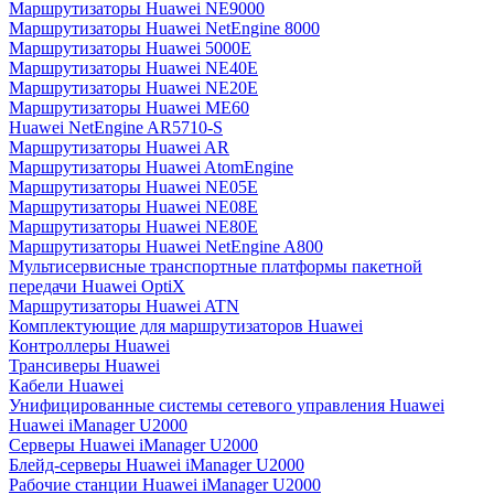
Маршрутизаторы Huawei NE9000
Маршрутизаторы Huawei NetEngine 8000
Маршрутизаторы Huawei 5000E
Маршрутизаторы Huawei NE40E
Маршрутизаторы Huawei NE20E
Маршрутизаторы Huawei ME60
Huawei NetEngine AR5710-S
Маршрутизаторы Huawei AR
Маршрутизаторы Huawei AtomEngine
Маршрутизаторы Huawei NE05E
Маршрутизаторы Huawei NE08E
Маршрутизаторы Huawei NE80E
Маршрутизаторы Huawei NetEngine A800
Мультисервисные транспортные платформы пакетной
передачи Huawei OptiX
Маршрутизаторы Huawei ATN
Комплектующие для маршрутизаторов Huawei
Контроллеры Huawei
Трансиверы Huawei
Кабели Huawei
Унифицированные системы сетевого управления Huawei
Huawei iManager U2000
Серверы Huawei iManager U2000
Блейд-серверы Huawei iManager U2000
Рабочие станции Huawei iManager U2000