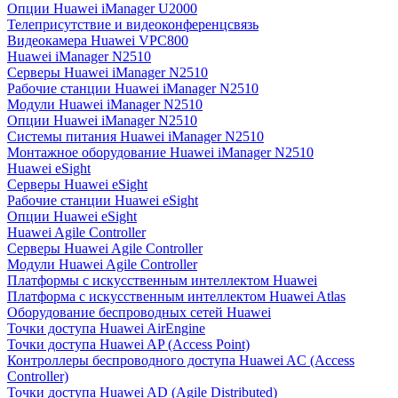
Опции Huawei iManager U2000
Телеприсутствие и видеоконференцсвязь
Видеокамера Huawei VPC800
Huawei iManager N2510
Серверы Huawei iManager N2510
Рабочие станции Huawei iManager N2510
Модули Huawei iManager N2510
Опции Huawei iManager N2510
Системы питания Huawei iManager N2510
Монтажное оборудование Huawei iManager N2510
Huawei eSight
Серверы Huawei eSight
Рабочие станции Huawei eSight
Опции Huawei eSight
Huawei Agile Controller
Серверы Huawei Agile Controller
Модули Huawei Agile Controller
Платформы с искусственным интеллектом Huawei
Платформа с искусственным интеллектом Huawei Atlas
Оборудование беспроводных сетей Huawei
Точки доступа Huawei AirEngine
Точки доступа Huawei AP (Access Point)
Контроллеры беспроводного доступа Huawei AC (Access
Controller)
Точки доступа Huawei AD (Agile Distributed)