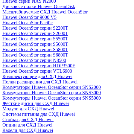
Huawei серии NAS N2000
Дисковые полки Huawei OceanDisk
Масштабируемые СХД Huawei OceanStor
Huawei OceanStor 9000 V5
Huawei OceanStor Pacific
Huawei OceanStor серии S2200T
Huawei OceanStor серии S2600T
Huawei OceanStor серии S5500T
Huawei OceanStor серии S5600T
Huawei OceanStor серии S5800T
Huawei OceanStor серии S6800T
Huawei OceanStor серии N8500
Huawei OceanStor серии HDP3500E
Huawei OceanStor серии VTL6900
Комплектующие для СХД Huawei
Полки расширения для СХД Huawei
Коммутаторы Huawei OceanStor серии SNS2000
Коммутаторы Huawei OceanStor серии SNS3000
Коммутаторы Huawei OceanStor серии SNS5000
Жесткие диски для СХД Huawei
Модули для СХД Huawei
Системы питания для СХД Huawei
Стойки для СХД Huawei
Опции для СХД Huawei
Кабели для СХД Huawei