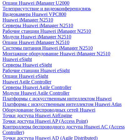
Опции Huawei iManager U2000
Телеприсутствие и видеоконференцсвязь
Видеокамера Huawei VPC800
Huawei iManager N2510
Серверы Huawei iManager N2510
Рабочие станции Huawei iManager N2510
Модули Huawei iManager N2510
Опции Huawei iManager N2510
Системы питания Huawei iManager N2510
Монтажное оборудование Huawei iManager N2510
Huawei eSight
Серверы Huawei eSight
Рабочие станции Huawei eSight
Опции Huawei eSight
Huawei Agile Controller
Серверы Huawei Agile Controller
Модули Huawei Agile Controller
Платформы с искусственным интеллектом Huawei
Платформа с искусственным интеллектом Huawei Atlas
Оборудование беспроводных сетей Huawei
Точки доступа Huawei AirEngine
Точки доступа Huawei AP (Access Point)
Контроллеры беспроводного доступа Huawei AC (Access
Controller)
Точки доступа Huawei AD (Agile Distributed)