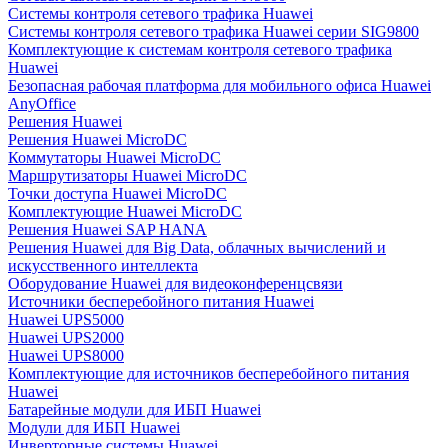
Системы контроля сетевого трафика Huawei
Системы контроля сетевого трафика Huawei серии SIG9800
Комплектующие к системам контроля сетевого трафика
Huawei
Безопасная рабочая платформа для мобильного офиса Huawei
AnyOffice
Решения Huawei
Решения Huawei MicroDC
Коммутаторы Huawei MicroDC
Маршрутизаторы Huawei MicroDC
Точки доступа Huawei MicroDC
Комплектующие Huawei MicroDC
Решения Huawei SAP HANA
Решения Huawei для Big Data, облачных вычислений и
искусственного интеллекта
Оборудование Huawei для видеоконференцсвязи
Источники бесперебойного питания Huawei
Huawei UPS5000
Huawei UPS2000
Huawei UPS8000
Комплектующие для источников бесперебойного питания
Huawei
Батарейные модули для ИБП Huawei
Модули для ИБП Huawei
Инверторные системы Huawei