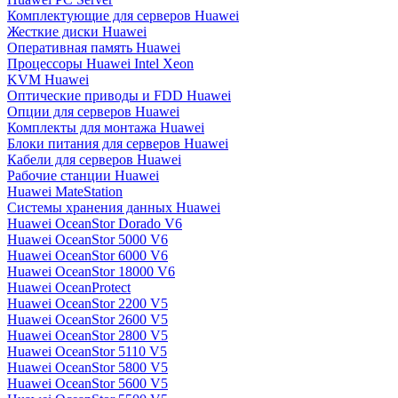
Комплектующие для серверов Huawei
Жесткие диски Huawei
Оперативная память Huawei
Процессоры Huawei Intel Xeon
KVM Huawei
Оптические приводы и FDD Huawei
Опции для серверов Huawei
Комплекты для монтажа Huawei
Блоки питания для серверов Huawei
Кабели для серверов Huawei
Рабочие станции Huawei
Huawei MateStation
Системы хранения данных Huawei
Huawei OceanStor Dorado V6
Huawei OceanStor 5000 V6
Huawei OceanStor 6000 V6
Huawei OceanStor 18000 V6
Huawei OceanProtect
Huawei OceanStor 2200 V5
Huawei OceanStor 2600 V5
Huawei OceanStor 2800 V5
Huawei OceanStor 5110 V5
Huawei OceanStor 5800 V5
Huawei OceanStor 5600 V5