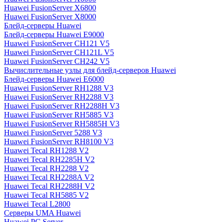
Huawei FusionServer X6800
Huawei FusionServer X8000
Блейд-серверы Huawei
Блейд-серверы Huawei E9000
Huawei FusionServer CH121 V5
Huawei FusionServer CH121L V5
Huawei FusionServer CH242 V5
Вычислительные узлы для блейд-серверов Huawei
Блейд-серверы Huawei E6000
Huawei FusionServer RH1288 V3
Huawei FusionServer RH2288 V3
Huawei FusionServer RH2288H V3
Huawei FusionServer RH5885 V3
Huawei FusionServer RH5885H V3
Huawei FusionServer 5288 V3
Huawei FusionServer RH8100 V3
Huawei Tecal RH1288 V2
Huawei Tecal RH2285H V2
Huawei Tecal RH2288 V2
Huawei Tecal RH2288A V2
Huawei Tecal RH2288H V2
Huawei Tecal RH5885 V2
Huawei Tecal L2800
Серверы UMA Huawei
Huawei PC Server