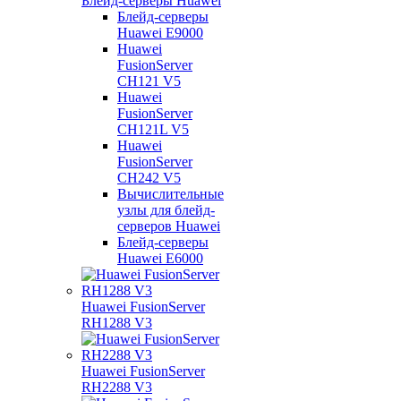
Блейд-серверы Huawei
Блейд-серверы
Huawei E9000
Huawei
FusionServer
CH121 V5
Huawei
FusionServer
CH121L V5
Huawei
FusionServer
CH242 V5
Вычислительные
узлы для блейд-
серверов Huawei
Блейд-серверы
Huawei E6000
Huawei FusionServer
RH1288 V3
Huawei FusionServer
RH2288 V3