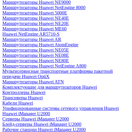
Маршрутизаторы Huawei NE9000
Маршрутизаторы Huawei NetEngine 8000
Маршрутизаторы Huawei 5000E
Маршрутизаторы Huawei NE40E
Маршрутизаторы Huawei NE20E
Маршрутизаторы Huawei ME60
Huawei NetEngine AR5710-S
Маршрутизаторы Huawei AR
Маршрутизаторы Huawei AtomEngine
Маршрутизаторы Huawei NE05E
Маршрутизаторы Huawei NE08E
Маршрутизаторы Huawei NE80E
Маршрутизаторы Huawei NetEngine A800
Мультисервисные транспортные платформы пакетной
передачи Huawei OptiX
Маршрутизаторы Huawei ATN
Комплектующие для маршрутизаторов Huawei
Контроллеры Huawei
Трансиверы Huawei
Кабели Huawei
Унифицированные системы сетевого управления Huawei
Huawei iManager U2000
Серверы Huawei iManager U2000
Блейд-серверы Huawei iManager U2000
Рабочие станции Huawei iManager U2000