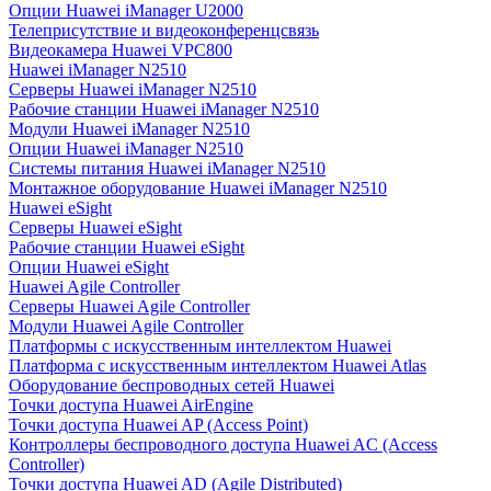
Опции Huawei iManager U2000
Телеприсутствие и видеоконференцсвязь
Видеокамера Huawei VPC800
Huawei iManager N2510
Серверы Huawei iManager N2510
Рабочие станции Huawei iManager N2510
Модули Huawei iManager N2510
Опции Huawei iManager N2510
Системы питания Huawei iManager N2510
Монтажное оборудование Huawei iManager N2510
Huawei eSight
Серверы Huawei eSight
Рабочие станции Huawei eSight
Опции Huawei eSight
Huawei Agile Controller
Серверы Huawei Agile Controller
Модули Huawei Agile Controller
Платформы с искусственным интеллектом Huawei
Платформа с искусственным интеллектом Huawei Atlas
Оборудование беспроводных сетей Huawei
Точки доступа Huawei AirEngine
Точки доступа Huawei AP (Access Point)
Контроллеры беспроводного доступа Huawei AC (Access
Controller)
Точки доступа Huawei AD (Agile Distributed)