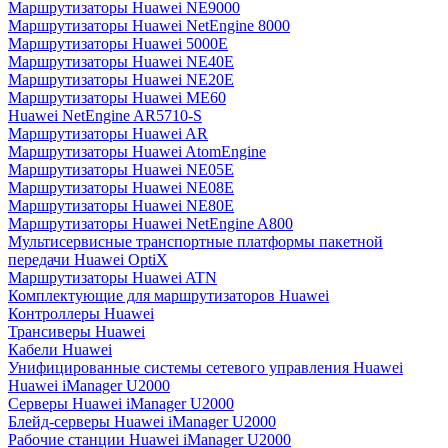
Маршрутизаторы Huawei NE9000
Маршрутизаторы Huawei NetEngine 8000
Маршрутизаторы Huawei 5000E
Маршрутизаторы Huawei NE40E
Маршрутизаторы Huawei NE20E
Маршрутизаторы Huawei ME60
Huawei NetEngine AR5710-S
Маршрутизаторы Huawei AR
Маршрутизаторы Huawei AtomEngine
Маршрутизаторы Huawei NE05E
Маршрутизаторы Huawei NE08E
Маршрутизаторы Huawei NE80E
Маршрутизаторы Huawei NetEngine A800
Мультисервисные транспортные платформы пакетной
передачи Huawei OptiX
Маршрутизаторы Huawei ATN
Комплектующие для маршрутизаторов Huawei
Контроллеры Huawei
Трансиверы Huawei
Кабели Huawei
Унифицированные системы сетевого управления Huawei
Huawei iManager U2000
Серверы Huawei iManager U2000
Блейд-серверы Huawei iManager U2000
Рабочие станции Huawei iManager U2000