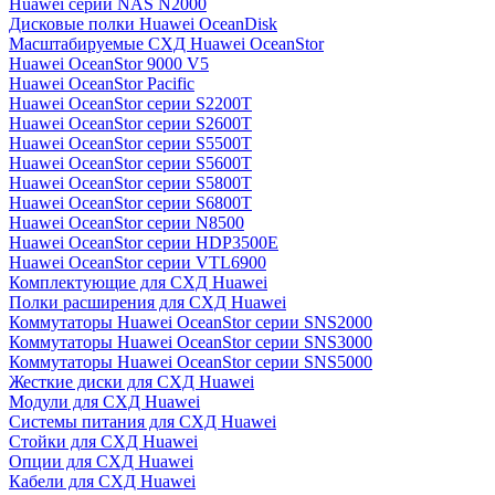
Huawei серии NAS N2000
Дисковые полки Huawei OceanDisk
Масштабируемые СХД Huawei OceanStor
Huawei OceanStor 9000 V5
Huawei OceanStor Pacific
Huawei OceanStor серии S2200T
Huawei OceanStor серии S2600T
Huawei OceanStor серии S5500T
Huawei OceanStor серии S5600T
Huawei OceanStor серии S5800T
Huawei OceanStor серии S6800T
Huawei OceanStor серии N8500
Huawei OceanStor серии HDP3500E
Huawei OceanStor серии VTL6900
Комплектующие для СХД Huawei
Полки расширения для СХД Huawei
Коммутаторы Huawei OceanStor серии SNS2000
Коммутаторы Huawei OceanStor серии SNS3000
Коммутаторы Huawei OceanStor серии SNS5000
Жесткие диски для СХД Huawei
Модули для СХД Huawei
Системы питания для СХД Huawei
Стойки для СХД Huawei
Опции для СХД Huawei
Кабели для СХД Huawei