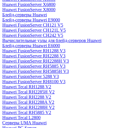
Huawei FusionServer X6800
Huawei FusionServer X8000
Блейд-серверы Huawei
Блейд-серверы Huawei E9000
Huawei FusionServer CH121 V5
Huawei FusionServer CH121L V5
Huawei FusionServer CH242 V5
Вычислительные узлы для блейд-серверов Huawei
Блейд-серверы Huawei E6000
Huawei FusionServer RH1288 V3
Huawei FusionServer RH2288 V3
Huawei FusionServer RH2288H V3
Huawei FusionServer RH5885 V3
Huawei FusionServer RH5885H V3
Huawei FusionServer 5288 V3
Huawei FusionServer RH8100 V3
Huawei Tecal RH1288 V2
Huawei Tecal RH2285H V2
Huawei Tecal RH2288 V2
Huawei Tecal RH2288A V2
Huawei Tecal RH2288H V2
Huawei Tecal RH5885 V2
Huawei Tecal L2800
Серверы UMA Huawei
Huawei PC Server