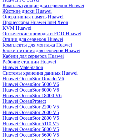
Комплектующие для серверов Huawei
Жесткие диски Huawei
Оперативная память Huawei
Процессоры Huawei Intel Xeon
KVM Huawei
Оптические приводы и FDD Huawei
Опции для серверов Huawei
Комплекты для монтажа Huawei
Блоки питания для серверов Huawei
Кабели для серверов Huawei
Рабочие станции Huawei
Huawei MateStation
Системы хранения данных Huawei
Huawei OceanStor Dorado V6
Huawei OceanStor 5000 V6
Huawei OceanStor 6000 V6
Huawei OceanStor 18000 V6
Huawei OceanProtect
Huawei OceanStor 2200 V5
Huawei OceanStor 2600 V5
Huawei OceanStor 2800 V5
Huawei OceanStor 5110 V5
Huawei OceanStor 5800 V5
Huawei OceanStor 5600 V5