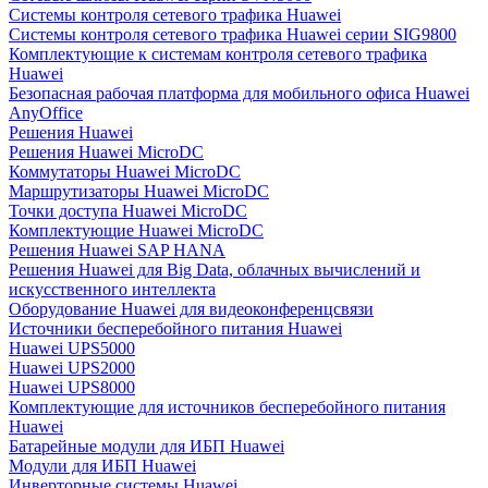
Системы контроля сетевого трафика Huawei
Системы контроля сетевого трафика Huawei серии SIG9800
Комплектующие к системам контроля сетевого трафика
Huawei
Безопасная рабочая платформа для мобильного офиса Huawei
AnyOffice
Решения Huawei
Решения Huawei MicroDC
Коммутаторы Huawei MicroDC
Маршрутизаторы Huawei MicroDC
Точки доступа Huawei MicroDC
Комплектующие Huawei MicroDC
Решения Huawei SAP HANA
Решения Huawei для Big Data, облачных вычислений и
искусственного интеллекта
Оборудование Huawei для видеоконференцсвязи
Источники бесперебойного питания Huawei
Huawei UPS5000
Huawei UPS2000
Huawei UPS8000
Комплектующие для источников бесперебойного питания
Huawei
Батарейные модули для ИБП Huawei
Модули для ИБП Huawei
Инверторные системы Huawei