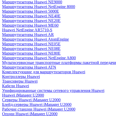
Маршрутизаторы Huawei NE9000
Маршрутизаторы Huawei NetEngine 8000
Маршрутизаторы Huawei 5000E
Маршрутизаторы Huawei NE40E
Маршрутизаторы Huawei NE20E
Маршрутизаторы Huawei ME60
Huawei NetEngine AR5710-S
Маршрутизаторы Huawei AR
Маршрутизаторы Huawei AtomEngine
Маршрутизаторы Huawei NE05E
Маршрутизаторы Huawei NE08E
Маршрутизаторы Huawei NE80E
Маршрутизаторы Huawei NetEngine A800
Мультисервисные транспортные платформы пакетной передачи
Маршрутизаторы Huawei ATN
Комплектующие для маршрутизаторов Huawei
Контроллеры Huawei
Трансиверы Huawei
Кабели Huawei
Унифицированные системы сетевого управления Huawei
Huawei iManager U2000
Серверы Huawei iManager U2000
Блейд-серверы Huawei iManager U2000
Рабочие станции Huawei iManager U2000
Опции Huawei iManager U2000