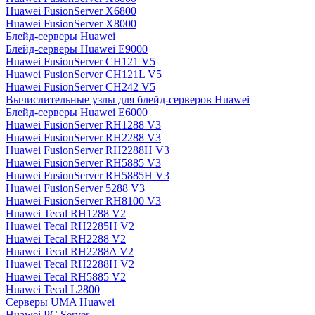
Huawei FusionServer X6800
Huawei FusionServer X8000
Блейд-серверы Huawei
Блейд-серверы Huawei E9000
Huawei FusionServer CH121 V5
Huawei FusionServer CH121L V5
Huawei FusionServer CH242 V5
Вычислительные узлы для блейд-серверов Huawei
Блейд-серверы Huawei E6000
Huawei FusionServer RH1288 V3
Huawei FusionServer RH2288 V3
Huawei FusionServer RH2288H V3
Huawei FusionServer RH5885 V3
Huawei FusionServer RH5885H V3
Huawei FusionServer 5288 V3
Huawei FusionServer RH8100 V3
Huawei Tecal RH1288 V2
Huawei Tecal RH2285H V2
Huawei Tecal RH2288 V2
Huawei Tecal RH2288A V2
Huawei Tecal RH2288H V2
Huawei Tecal RH5885 V2
Huawei Tecal L2800
Серверы UMA Huawei
Huawei PC Server