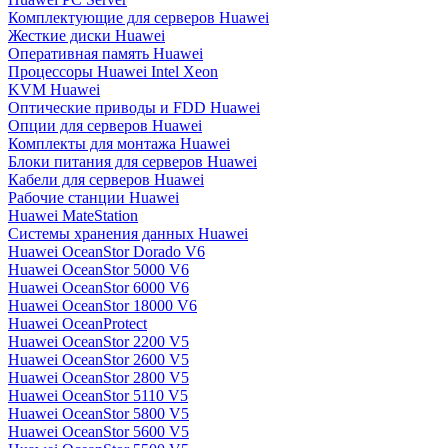
Комплектующие для серверов Huawei
Жесткие диски Huawei
Оперативная память Huawei
Процессоры Huawei Intel Xeon
KVM Huawei
Оптические приводы и FDD Huawei
Опции для серверов Huawei
Комплекты для монтажа Huawei
Блоки питания для серверов Huawei
Кабели для серверов Huawei
Рабочие станции Huawei
Huawei MateStation
Системы хранения данных Huawei
Huawei OceanStor Dorado V6
Huawei OceanStor 5000 V6
Huawei OceanStor 6000 V6
Huawei OceanStor 18000 V6
Huawei OceanProtect
Huawei OceanStor 2200 V5
Huawei OceanStor 2600 V5
Huawei OceanStor 2800 V5
Huawei OceanStor 5110 V5
Huawei OceanStor 5800 V5
Huawei OceanStor 5600 V5