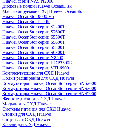
Huawei серии NAS N2000
Дисковые полки Huawei OceanDisk
Масштабируемые СХД Huawei OceanStor
Huawei OceanStor 9000 V5
Huawei OceanStor Pacific
Huawei OceanStor серии S2200T
Huawei OceanStor серии S2600T
Huawei OceanStor серии S5500T
Huawei OceanStor серии S5600T
Huawei OceanStor серии S5800T
Huawei OceanStor серии S6800T
Huawei OceanStor серии N8500
Huawei OceanStor серии HDP3500E
Huawei OceanStor серии VTL6900
Комплектующие для СХД Huawei
Полки расширения для СХД Huawei
Коммутаторы Huawei OceanStor серии SNS2000
Коммутаторы Huawei OceanStor серии SNS3000
Коммутаторы Huawei OceanStor серии SNS5000
Жесткие диски для СХД Huawei
Модули для СХД Huawei
Системы питания для СХД Huawei
Стойки для СХД Huawei
Опции для СХД Huawei
Кабели для СХД Huawei