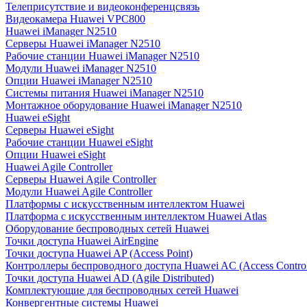
Телеприсутствие и видеоконференцсвязь
Видеокамера Huawei VPC800
Huawei iManager N2510
Серверы Huawei iManager N2510
Рабочие станции Huawei iManager N2510
Модули Huawei iManager N2510
Опции Huawei iManager N2510
Системы питания Huawei iManager N2510
Монтажное оборудование Huawei iManager N2510
Huawei eSight
Серверы Huawei eSight
Рабочие станции Huawei eSight
Опции Huawei eSight
Huawei Agile Controller
Серверы Huawei Agile Controller
Модули Huawei Agile Controller
Платформы с искусственным интеллектом Huawei
Платформа с искусственным интеллектом Huawei Atlas
Оборудование беспроводных сетей Huawei
Точки доступа Huawei AirEngine
Точки доступа Huawei AP (Access Point)
Контроллеры беспроводного доступа Huawei AC (Access Control
Точки доступа Huawei AD (Agile Distributed)
Комплектующие для беспроводных сетей Huawei
Конвергентные системы Huawei