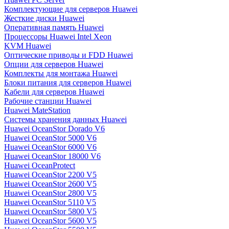
Комплектующие для серверов Huawei
Жесткие диски Huawei
Оперативная память Huawei
Процессоры Huawei Intel Xeon
KVM Huawei
Оптические приводы и FDD Huawei
Опции для серверов Huawei
Комплекты для монтажа Huawei
Блоки питания для серверов Huawei
Кабели для серверов Huawei
Рабочие станции Huawei
Huawei MateStation
Системы хранения данных Huawei
Huawei OceanStor Dorado V6
Huawei OceanStor 5000 V6
Huawei OceanStor 6000 V6
Huawei OceanStor 18000 V6
Huawei OceanProtect
Huawei OceanStor 2200 V5
Huawei OceanStor 2600 V5
Huawei OceanStor 2800 V5
Huawei OceanStor 5110 V5
Huawei OceanStor 5800 V5
Huawei OceanStor 5600 V5