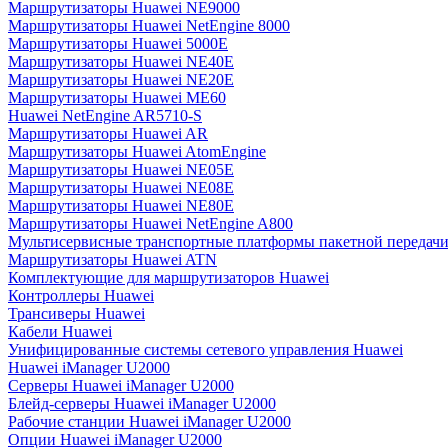
Маршрутизаторы Huawei NE9000
Маршрутизаторы Huawei NetEngine 8000
Маршрутизаторы Huawei 5000E
Маршрутизаторы Huawei NE40E
Маршрутизаторы Huawei NE20E
Маршрутизаторы Huawei ME60
Huawei NetEngine AR5710-S
Маршрутизаторы Huawei AR
Маршрутизаторы Huawei AtomEngine
Маршрутизаторы Huawei NE05E
Маршрутизаторы Huawei NE08E
Маршрутизаторы Huawei NE80E
Маршрутизаторы Huawei NetEngine A800
Мультисервисные транспортные платформы пакетной передачи
Маршрутизаторы Huawei ATN
Комплектующие для маршрутизаторов Huawei
Контроллеры Huawei
Трансиверы Huawei
Кабели Huawei
Унифицированные системы сетевого управления Huawei
Huawei iManager U2000
Серверы Huawei iManager U2000
Блейд-серверы Huawei iManager U2000
Рабочие станции Huawei iManager U2000
Опции Huawei iManager U2000