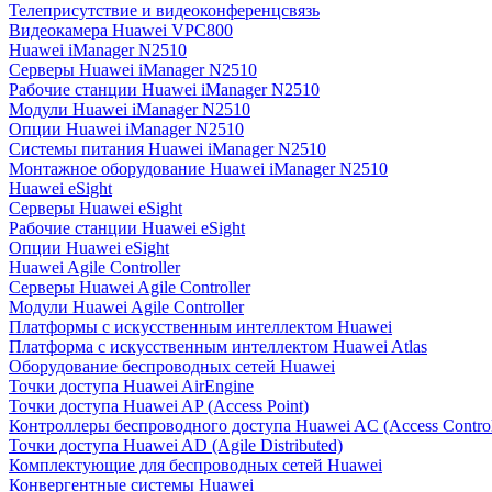
Телеприсутствие и видеоконференцсвязь
Видеокамера Huawei VPC800
Huawei iManager N2510
Серверы Huawei iManager N2510
Рабочие станции Huawei iManager N2510
Модули Huawei iManager N2510
Опции Huawei iManager N2510
Системы питания Huawei iManager N2510
Монтажное оборудование Huawei iManager N2510
Huawei eSight
Серверы Huawei eSight
Рабочие станции Huawei eSight
Опции Huawei eSight
Huawei Agile Controller
Серверы Huawei Agile Controller
Модули Huawei Agile Controller
Платформы с искусственным интеллектом Huawei
Платформа с искусственным интеллектом Huawei Atlas
Оборудование беспроводных сетей Huawei
Точки доступа Huawei AirEngine
Точки доступа Huawei AP (Access Point)
Контроллеры беспроводного доступа Huawei AC (Access Control
Точки доступа Huawei AD (Agile Distributed)
Комплектующие для беспроводных сетей Huawei
Конвергентные системы Huawei