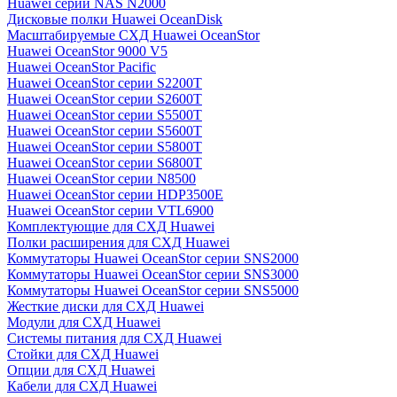
Huawei серии NAS N2000
Дисковые полки Huawei OceanDisk
Масштабируемые СХД Huawei OceanStor
Huawei OceanStor 9000 V5
Huawei OceanStor Pacific
Huawei OceanStor серии S2200T
Huawei OceanStor серии S2600T
Huawei OceanStor серии S5500T
Huawei OceanStor серии S5600T
Huawei OceanStor серии S5800T
Huawei OceanStor серии S6800T
Huawei OceanStor серии N8500
Huawei OceanStor серии HDP3500E
Huawei OceanStor серии VTL6900
Комплектующие для СХД Huawei
Полки расширения для СХД Huawei
Коммутаторы Huawei OceanStor серии SNS2000
Коммутаторы Huawei OceanStor серии SNS3000
Коммутаторы Huawei OceanStor серии SNS5000
Жесткие диски для СХД Huawei
Модули для СХД Huawei
Системы питания для СХД Huawei
Стойки для СХД Huawei
Опции для СХД Huawei
Кабели для СХД Huawei