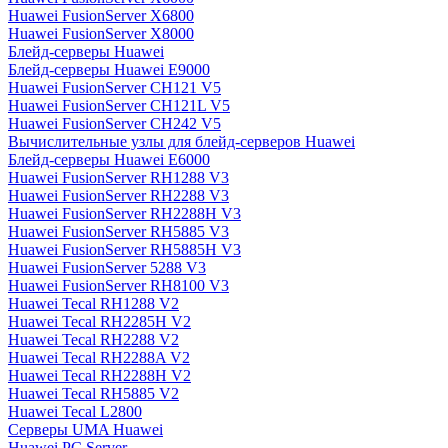
Huawei FusionServer X6800
Huawei FusionServer X8000
Блейд-серверы Huawei
Блейд-серверы Huawei E9000
Huawei FusionServer CH121 V5
Huawei FusionServer CH121L V5
Huawei FusionServer CH242 V5
Вычислительные узлы для блейд-серверов Huawei
Блейд-серверы Huawei E6000
Huawei FusionServer RH1288 V3
Huawei FusionServer RH2288 V3
Huawei FusionServer RH2288H V3
Huawei FusionServer RH5885 V3
Huawei FusionServer RH5885H V3
Huawei FusionServer 5288 V3
Huawei FusionServer RH8100 V3
Huawei Tecal RH1288 V2
Huawei Tecal RH2285H V2
Huawei Tecal RH2288 V2
Huawei Tecal RH2288A V2
Huawei Tecal RH2288H V2
Huawei Tecal RH5885 V2
Huawei Tecal L2800
Серверы UMA Huawei
Huawei PC Server