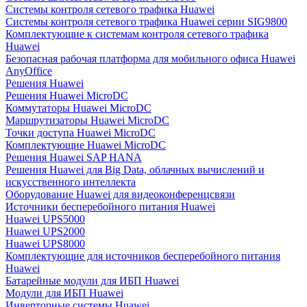
Системы контроля сетевого трафика Huawei
Системы контроля сетевого трафика Huawei серии SIG9800
Комплектующие к системам контроля сетевого трафика
Huawei
Безопасная рабочая платформа для мобильного офиса Huawei
AnyOffice
Решения Huawei
Решения Huawei MicroDC
Коммутаторы Huawei MicroDC
Маршрутизаторы Huawei MicroDC
Точки доступа Huawei MicroDC
Комплектующие Huawei MicroDC
Решения Huawei SAP HANA
Решения Huawei для Big Data, облачных вычислений и
искусственного интеллекта
Оборудование Huawei для видеоконференцсвязи
Источники бесперебойного питания Huawei
Huawei UPS5000
Huawei UPS2000
Huawei UPS8000
Комплектующие для источников бесперебойного питания
Huawei
Батарейные модули для ИБП Huawei
Модули для ИБП Huawei
Инверторные системы Huawei