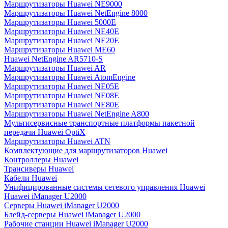
Маршрутизаторы Huawei NE9000
Маршрутизаторы Huawei NetEngine 8000
Маршрутизаторы Huawei 5000E
Маршрутизаторы Huawei NE40E
Маршрутизаторы Huawei NE20E
Маршрутизаторы Huawei ME60
Huawei NetEngine AR5710-S
Маршрутизаторы Huawei AR
Маршрутизаторы Huawei AtomEngine
Маршрутизаторы Huawei NE05E
Маршрутизаторы Huawei NE08E
Маршрутизаторы Huawei NE80E
Маршрутизаторы Huawei NetEngine A800
Мультисервисные транспортные платформы пакетной
передачи Huawei OptiX
Маршрутизаторы Huawei ATN
Комплектующие для маршрутизаторов Huawei
Контроллеры Huawei
Трансиверы Huawei
Кабели Huawei
Унифицированные системы сетевого управления Huawei
Huawei iManager U2000
Серверы Huawei iManager U2000
Блейд-серверы Huawei iManager U2000
Рабочие станции Huawei iManager U2000