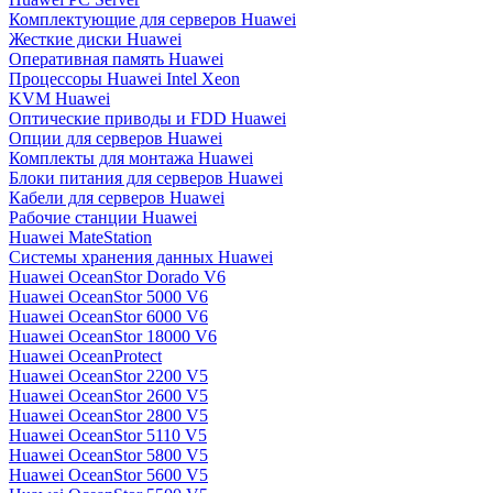
Комплектующие для серверов Huawei
Жесткие диски Huawei
Оперативная память Huawei
Процессоры Huawei Intel Xeon
KVM Huawei
Оптические приводы и FDD Huawei
Опции для серверов Huawei
Комплекты для монтажа Huawei
Блоки питания для серверов Huawei
Кабели для серверов Huawei
Рабочие станции Huawei
Huawei MateStation
Системы хранения данных Huawei
Huawei OceanStor Dorado V6
Huawei OceanStor 5000 V6
Huawei OceanStor 6000 V6
Huawei OceanStor 18000 V6
Huawei OceanProtect
Huawei OceanStor 2200 V5
Huawei OceanStor 2600 V5
Huawei OceanStor 2800 V5
Huawei OceanStor 5110 V5
Huawei OceanStor 5800 V5
Huawei OceanStor 5600 V5