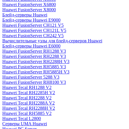
Huawei FusionServer X6800
Huawei FusionServer X8000
Блейд-серверы Huawei
Блейд-серверы Huawei E9000
Huawei FusionServer CH121 V5
Huawei FusionServer CH121L V5
Huawei FusionServer CH242 V5
Вычислительные узлы для блейд-серверов Huawei
Блейд-серверы Huawei E6000
Huawei FusionServer RH1288 V3
Huawei FusionServer RH2288 V3
Huawei FusionServer RH2288H V3
Huawei FusionServer RH5885 V3
Huawei FusionServer RH5885H V3
Huawei FusionServer 5288 V3
Huawei FusionServer RH8100 V3
Huawei Tecal RH1288 V2
Huawei Tecal RH2285H V2
Huawei Tecal RH2288 V2
Huawei Tecal RH2288A V2
Huawei Tecal RH2288H V2
Huawei Tecal RH5885 V2
Huawei Tecal L2800
Серверы UMA Huawei
Huawei PC Server