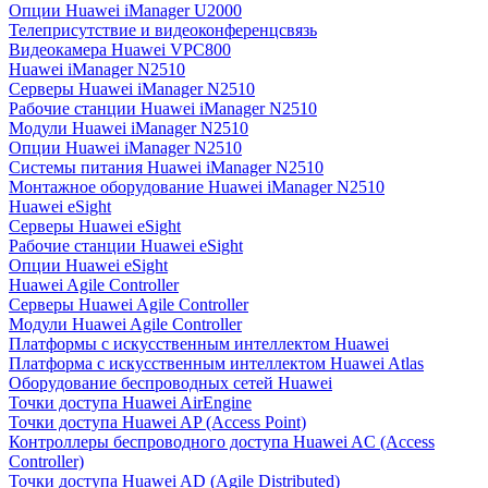
Опции Huawei iManager U2000
Телеприсутствие и видеоконференцсвязь
Видеокамера Huawei VPC800
Huawei iManager N2510
Серверы Huawei iManager N2510
Рабочие станции Huawei iManager N2510
Модули Huawei iManager N2510
Опции Huawei iManager N2510
Системы питания Huawei iManager N2510
Монтажное оборудование Huawei iManager N2510
Huawei eSight
Серверы Huawei eSight
Рабочие станции Huawei eSight
Опции Huawei eSight
Huawei Agile Controller
Серверы Huawei Agile Controller
Модули Huawei Agile Controller
Платформы с искусственным интеллектом Huawei
Платформа с искусственным интеллектом Huawei Atlas
Оборудование беспроводных сетей Huawei
Точки доступа Huawei AirEngine
Точки доступа Huawei AP (Access Point)
Контроллеры беспроводного доступа Huawei AC (Access
Controller)
Точки доступа Huawei AD (Agile Distributed)