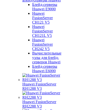
Блейд-серверы Huawei
Блейд-серверы
Huawei E9000
Huawei
FusionServer
CH121 V5
Huawei
FusionServer
CH121L V5
Huawei
FusionServer
CH242 V5
Вычислительные
узлы для блейд-
серверов Huawei
Блейд-серверы
Huawei E6000
Huawei FusionServer
RH1288 V3
Huawei FusionServer
RH2288 V3