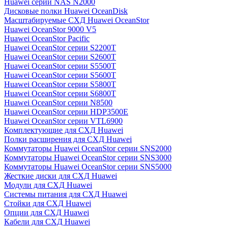
Huawei серии NAS N2000
Дисковые полки Huawei OceanDisk
Масштабируемые СХД Huawei OceanStor
Huawei OceanStor 9000 V5
Huawei OceanStor Pacific
Huawei OceanStor серии S2200T
Huawei OceanStor серии S2600T
Huawei OceanStor серии S5500T
Huawei OceanStor серии S5600T
Huawei OceanStor серии S5800T
Huawei OceanStor серии S6800T
Huawei OceanStor серии N8500
Huawei OceanStor серии HDP3500E
Huawei OceanStor серии VTL6900
Комплектующие для СХД Huawei
Полки расширения для СХД Huawei
Коммутаторы Huawei OceanStor серии SNS2000
Коммутаторы Huawei OceanStor серии SNS3000
Коммутаторы Huawei OceanStor серии SNS5000
Жесткие диски для СХД Huawei
Модули для СХД Huawei
Системы питания для СХД Huawei
Стойки для СХД Huawei
Опции для СХД Huawei
Кабели для СХД Huawei