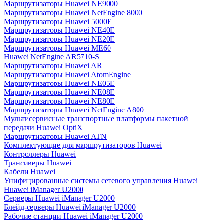
Маршрутизаторы Huawei NE9000
Маршрутизаторы Huawei NetEngine 8000
Маршрутизаторы Huawei 5000E
Маршрутизаторы Huawei NE40E
Маршрутизаторы Huawei NE20E
Маршрутизаторы Huawei ME60
Huawei NetEngine AR5710-S
Маршрутизаторы Huawei AR
Маршрутизаторы Huawei AtomEngine
Маршрутизаторы Huawei NE05E
Маршрутизаторы Huawei NE08E
Маршрутизаторы Huawei NE80E
Маршрутизаторы Huawei NetEngine A800
Мультисервисные транспортные платформы пакетной
передачи Huawei OptiX
Маршрутизаторы Huawei ATN
Комплектующие для маршрутизаторов Huawei
Контроллеры Huawei
Трансиверы Huawei
Кабели Huawei
Унифицированные системы сетевого управления Huawei
Huawei iManager U2000
Серверы Huawei iManager U2000
Блейд-серверы Huawei iManager U2000
Рабочие станции Huawei iManager U2000