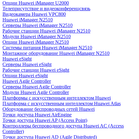
Опции Huawei iManager U2000
Телеприсутствие и видеоконференцсвязь
Видеокамера Huawei VPC800
Huawei iManager N2510
Серверы Huawei iManager N2510
Рабочие станции Huawei iManager N2510
Модули Huawei iManager N2510
Опции Huawei iManager N2510
Системы питания Huawei iManager N2510
Монтажное оборудование Huawei iManager N2510
Huawei eSight
Серверы Huawei eSight
Рабочие станции Huawei eSight
Опции Huawei eSight
Huawei Agile Controller
Серверы Huawei Agile Controller
Модули Huawei Agile Controller
Платформы с искусственным интеллектом Huawei
Платформа с искусственным интеллектом Huawei Atlas
Оборудование беспроводных сетей Huawei
Точки доступа Huawei AirEngine
Точки доступа Huawei AP (Access Point)
Контроллеры беспроводного доступа Huawei AC (Access
Controller)
Точки доступа Huawei AD (Agile Distributed)