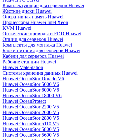
Комплектующие для серверов Huawei
Жесткие диски Huawei
Оперативная память Huawei
Процессоры Huawei Intel Xeon
KVM Huawei
Оптические приводы и FDD Huawei
Опции для серверов Huawei
Комплекты для монтажа Huawei
Блоки питания для серверов Huawei
Кабели для серверов Huawei
Рабочие станции Huawei
Huawei MateStation
Системы хранения данных Huawei
Huawei OceanStor Dorado V6
Huawei OceanStor 5000 V6
Huawei OceanStor 6000 V6
Huawei OceanStor 18000 V6
Huawei OceanProtect
Huawei OceanStor 2200 V5
Huawei OceanStor 2600 V5
Huawei OceanStor 2800 V5
Huawei OceanStor 5110 V5
Huawei OceanStor 5800 V5
Huawei OceanStor 5600 V5