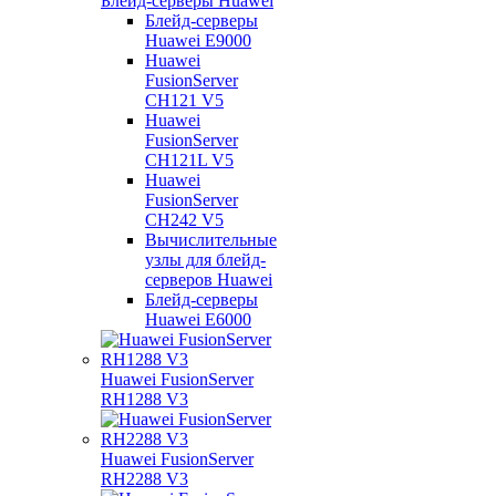
Блейд-серверы Huawei
Блейд-серверы
Huawei E9000
Huawei
FusionServer
CH121 V5
Huawei
FusionServer
CH121L V5
Huawei
FusionServer
CH242 V5
Вычислительные
узлы для блейд-
серверов Huawei
Блейд-серверы
Huawei E6000
Huawei FusionServer
RH1288 V3
Huawei FusionServer
RH2288 V3