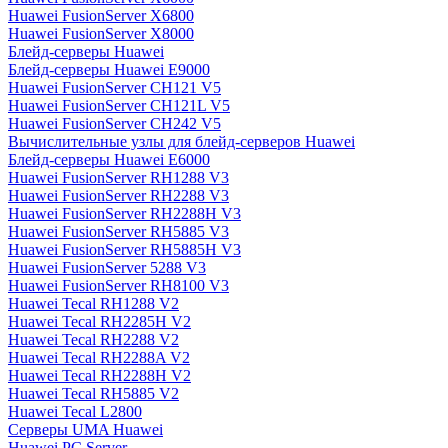
Huawei FusionServer X6800
Huawei FusionServer X8000
Блейд-серверы Huawei
Блейд-серверы Huawei E9000
Huawei FusionServer CH121 V5
Huawei FusionServer CH121L V5
Huawei FusionServer CH242 V5
Вычислительные узлы для блейд-серверов Huawei
Блейд-серверы Huawei E6000
Huawei FusionServer RH1288 V3
Huawei FusionServer RH2288 V3
Huawei FusionServer RH2288H V3
Huawei FusionServer RH5885 V3
Huawei FusionServer RH5885H V3
Huawei FusionServer 5288 V3
Huawei FusionServer RH8100 V3
Huawei Tecal RH1288 V2
Huawei Tecal RH2285H V2
Huawei Tecal RH2288 V2
Huawei Tecal RH2288A V2
Huawei Tecal RH2288H V2
Huawei Tecal RH5885 V2
Huawei Tecal L2800
Серверы UMA Huawei
Huawei PC Server