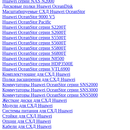
Huawei серии NAS N2000
Дисковые полки Huawei OceanDisk
Масштабируемые СХД Huawei OceanStor
Huawei OceanStor 9000 V5
Huawei OceanStor Pacific
Huawei OceanStor серии S2200T
Huawei OceanStor серии S2600T
Huawei OceanStor серии S5500T
Huawei OceanStor серии S5600T
Huawei OceanStor серии S5800T
Huawei OceanStor серии S6800T
Huawei OceanStor серии N8500
Huawei OceanStor серии HDP3500E
Huawei OceanStor серии VTL6900
Комплектующие для СХД Huawei
Полки расширения для СХД Huawei
Коммутаторы Huawei OceanStor серии SNS2000
Коммутаторы Huawei OceanStor серии SNS3000
Коммутаторы Huawei OceanStor серии SNS5000
Жесткие диски для СХД Huawei
Модули для СХД Huawei
Системы питания для СХД Huawei
Стойки для СХД Huawei
Опции для СХД Huawei
Кабели для СХД Huawei