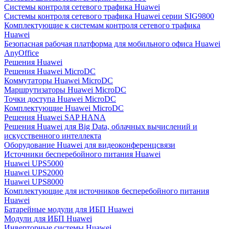
Системы контроля сетевого трафика Huawei
Системы контроля сетевого трафика Huawei серии SIG9800
Комплектующие к системам контроля сетевого трафика
Huawei
Безопасная рабочая платформа для мобильного офиса Huawei
AnyOffice
Решения Huawei
Решения Huawei MicroDC
Коммутаторы Huawei MicroDC
Маршрутизаторы Huawei MicroDC
Точки доступа Huawei MicroDC
Комплектующие Huawei MicroDC
Решения Huawei SAP HANA
Решения Huawei для Big Data, облачных вычислений и
искусственного интеллекта
Оборудование Huawei для видеоконференцсвязи
Источники бесперебойного питания Huawei
Huawei UPS5000
Huawei UPS2000
Huawei UPS8000
Комплектующие для источников бесперебойного питания
Huawei
Батарейные модули для ИБП Huawei
Модули для ИБП Huawei
Инверторные системы Huawei