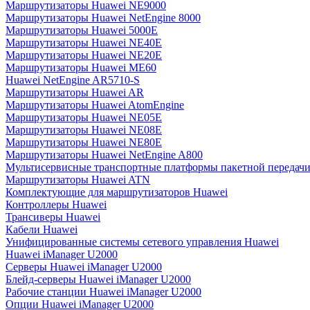
Маршрутизаторы Huawei NE9000
Маршрутизаторы Huawei NetEngine 8000
Маршрутизаторы Huawei 5000E
Маршрутизаторы Huawei NE40E
Маршрутизаторы Huawei NE20E
Маршрутизаторы Huawei ME60
Huawei NetEngine AR5710-S
Маршрутизаторы Huawei AR
Маршрутизаторы Huawei AtomEngine
Маршрутизаторы Huawei NE05E
Маршрутизаторы Huawei NE08E
Маршрутизаторы Huawei NE80E
Маршрутизаторы Huawei NetEngine A800
Мультисервисные транспортные платформы пакетной передачи
Маршрутизаторы Huawei ATN
Комплектующие для маршрутизаторов Huawei
Контроллеры Huawei
Трансиверы Huawei
Кабели Huawei
Унифицированные системы сетевого управления Huawei
Huawei iManager U2000
Серверы Huawei iManager U2000
Блейд-серверы Huawei iManager U2000
Рабочие станции Huawei iManager U2000
Опции Huawei iManager U2000