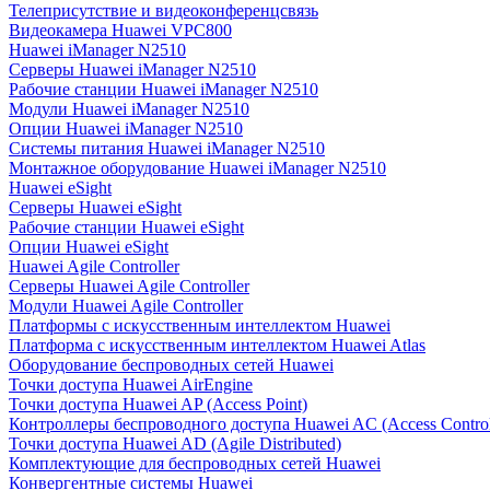
Телеприсутствие и видеоконференцсвязь
Видеокамера Huawei VPC800
Huawei iManager N2510
Серверы Huawei iManager N2510
Рабочие станции Huawei iManager N2510
Модули Huawei iManager N2510
Опции Huawei iManager N2510
Системы питания Huawei iManager N2510
Монтажное оборудование Huawei iManager N2510
Huawei eSight
Серверы Huawei eSight
Рабочие станции Huawei eSight
Опции Huawei eSight
Huawei Agile Controller
Серверы Huawei Agile Controller
Модули Huawei Agile Controller
Платформы с искусственным интеллектом Huawei
Платформа с искусственным интеллектом Huawei Atlas
Оборудование беспроводных сетей Huawei
Точки доступа Huawei AirEngine
Точки доступа Huawei AP (Access Point)
Контроллеры беспроводного доступа Huawei AC (Access Control
Точки доступа Huawei AD (Agile Distributed)
Комплектующие для беспроводных сетей Huawei
Конвергентные системы Huawei