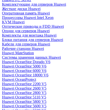
Комплектующие для серверов Huawei
Жесткие диски Huawei
Оперативная память Huawei
Процессоры Huawei Intel Xeon
KVM Huawei
Оптические приводы и FDD Huawei
Опции для серверов Huawei
Комплекты для монтажа Huawei
Блоки питания для серверов Huawei
Кабели для серверов Huawei
Рабочие станции Huawei
Huawei MateStation
Системы хранения данных Huawei
Huawei OceanStor Dorado V6
Huawei OceanStor 5000 V6
Huawei OceanStor 6000 V6
Huawei OceanStor 18000 V6
Huawei OceanProtect
Huawei OceanStor 2200 V5
Huawei OceanStor 2600 V5
Huawei OceanStor 2800 V5
Huawei OceanStor 5110 V5
Huawei OceanStor 5800 V5
Huawei OceanStor 5600 V5