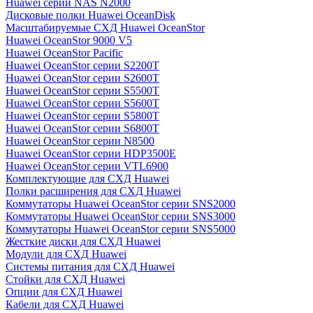
Huawei серии NAS N2000
Дисковые полки Huawei OceanDisk
Масштабируемые СХД Huawei OceanStor
Huawei OceanStor 9000 V5
Huawei OceanStor Pacific
Huawei OceanStor серии S2200T
Huawei OceanStor серии S2600T
Huawei OceanStor серии S5500T
Huawei OceanStor серии S5600T
Huawei OceanStor серии S5800T
Huawei OceanStor серии S6800T
Huawei OceanStor серии N8500
Huawei OceanStor серии HDP3500E
Huawei OceanStor серии VTL6900
Комплектующие для СХД Huawei
Полки расширения для СХД Huawei
Коммутаторы Huawei OceanStor серии SNS2000
Коммутаторы Huawei OceanStor серии SNS3000
Коммутаторы Huawei OceanStor серии SNS5000
Жесткие диски для СХД Huawei
Модули для СХД Huawei
Системы питания для СХД Huawei
Стойки для СХД Huawei
Опции для СХД Huawei
Кабели для СХД Huawei