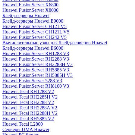
Huawei FusionServer X6800
Huawei FusionServer X8000
Блейд-серверы Huawei
Блейд-серверы Huawei E9000
Huawei FusionServer CH121 V5
Huawei FusionServer CH121L V5
Huawei FusionServer CH242 V5
Вычислительные узлы для блейд-серверов Huawei
Блейд-серверы Huawei E6000
Huawei FusionServer RH1288 V3
Huawei FusionServer RH2288 V3
Huawei FusionServer RH2288H V3
Huawei FusionServer RH5885 V3
Huawei FusionServer RH5885H V3
Huawei FusionServer 5288 V3
Huawei FusionServer RH8100 V3
Huawei Tecal RH1288 V2
Huawei Tecal RH2285H V2
Huawei Tecal RH2288 V2
Huawei Tecal RH2288A V2
Huawei Tecal RH2288H V2
Huawei Tecal RH5885 V2
Huawei Tecal L2800
Серверы UMA Huawei
Huawei PC Server