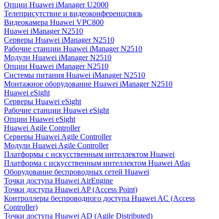
Опции Huawei iManager U2000
Телеприсутствие и видеоконференцсвязь
Видеокамера Huawei VPC800
Huawei iManager N2510
Серверы Huawei iManager N2510
Рабочие станции Huawei iManager N2510
Модули Huawei iManager N2510
Опции Huawei iManager N2510
Системы питания Huawei iManager N2510
Монтажное оборудование Huawei iManager N2510
Huawei eSight
Серверы Huawei eSight
Рабочие станции Huawei eSight
Опции Huawei eSight
Huawei Agile Controller
Серверы Huawei Agile Controller
Модули Huawei Agile Controller
Платформы с искусственным интеллектом Huawei
Платформа с искусственным интеллектом Huawei Atlas
Оборудование беспроводных сетей Huawei
Точки доступа Huawei AirEngine
Точки доступа Huawei AP (Access Point)
Контроллеры беспроводного доступа Huawei AC (Access
Controller)
Точки доступа Huawei AD (Agile Distributed)