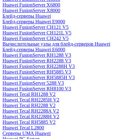
Huawei FusionServer X6800
Huawei FusionServer X8000
Блейд-серверы Huawei
Блейд-серверы Huawei E9000
Huawei FusionServer CH121 V5
Huawei FusionServer CH121L V5
Huawei FusionServer CH242 V5
Вычислительные узлы для блейд-серверов Huawei
Блейд-серверы Huawei E6000
Huawei FusionServer RH1288 V3
Huawei FusionServer RH2288 V3
Huawei FusionServer RH2288H V3
Huawei FusionServer RH5885 V3
Huawei FusionServer RH5885H V3
Huawei FusionServer 5288 V3
Huawei FusionServer RH8100 V3
Huawei Tecal RH1288 V2
Huawei Tecal RH2285H V2
Huawei Tecal RH2288 V2
Huawei Tecal RH2288A V2
Huawei Tecal RH2288H V2
Huawei Tecal RH5885 V2
Huawei Tecal L2800
Серверы UMA Huawei
Huawei PC Server