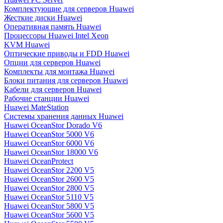
Комплектующие для серверов Huawei
Жесткие диски Huawei
Оперативная память Huawei
Процессоры Huawei Intel Xeon
KVM Huawei
Оптические приводы и FDD Huawei
Опции для серверов Huawei
Комплекты для монтажа Huawei
Блоки питания для серверов Huawei
Кабели для серверов Huawei
Рабочие станции Huawei
Huawei MateStation
Системы хранения данных Huawei
Huawei OceanStor Dorado V6
Huawei OceanStor 5000 V6
Huawei OceanStor 6000 V6
Huawei OceanStor 18000 V6
Huawei OceanProtect
Huawei OceanStor 2200 V5
Huawei OceanStor 2600 V5
Huawei OceanStor 2800 V5
Huawei OceanStor 5110 V5
Huawei OceanStor 5800 V5
Huawei OceanStor 5600 V5