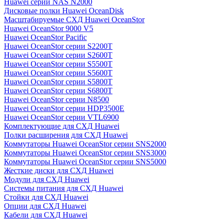
Huawei серии NAS N2000
Дисковые полки Huawei OceanDisk
Масштабируемые СХД Huawei OceanStor
Huawei OceanStor 9000 V5
Huawei OceanStor Pacific
Huawei OceanStor серии S2200T
Huawei OceanStor серии S2600T
Huawei OceanStor серии S5500T
Huawei OceanStor серии S5600T
Huawei OceanStor серии S5800T
Huawei OceanStor серии S6800T
Huawei OceanStor серии N8500
Huawei OceanStor серии HDP3500E
Huawei OceanStor серии VTL6900
Комплектующие для СХД Huawei
Полки расширения для СХД Huawei
Коммутаторы Huawei OceanStor серии SNS2000
Коммутаторы Huawei OceanStor серии SNS3000
Коммутаторы Huawei OceanStor серии SNS5000
Жесткие диски для СХД Huawei
Модули для СХД Huawei
Системы питания для СХД Huawei
Стойки для СХД Huawei
Опции для СХД Huawei
Кабели для СХД Huawei