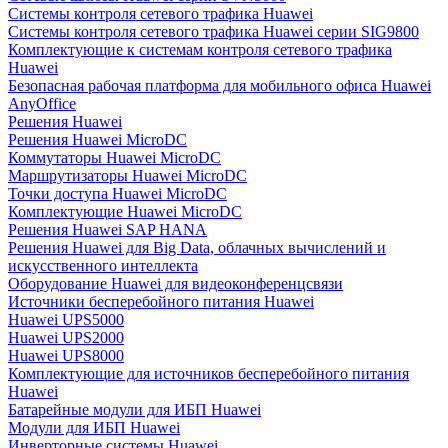
Системы контроля сетевого трафика Huawei
Системы контроля сетевого трафика Huawei серии SIG9800
Комплектующие к системам контроля сетевого трафика
Huawei
Безопасная рабочая платформа для мобильного офиса Huawei
AnyOffice
Решения Huawei
Решения Huawei MicroDC
Коммутаторы Huawei MicroDC
Маршрутизаторы Huawei MicroDC
Точки доступа Huawei MicroDC
Комплектующие Huawei MicroDC
Решения Huawei SAP HANA
Решения Huawei для Big Data, облачных вычислений и
искусственного интеллекта
Оборудование Huawei для видеоконференцсвязи
Источники бесперебойного питания Huawei
Huawei UPS5000
Huawei UPS2000
Huawei UPS8000
Комплектующие для источников бесперебойного питания
Huawei
Батарейные модули для ИБП Huawei
Модули для ИБП Huawei
Инверторные системы Huawei