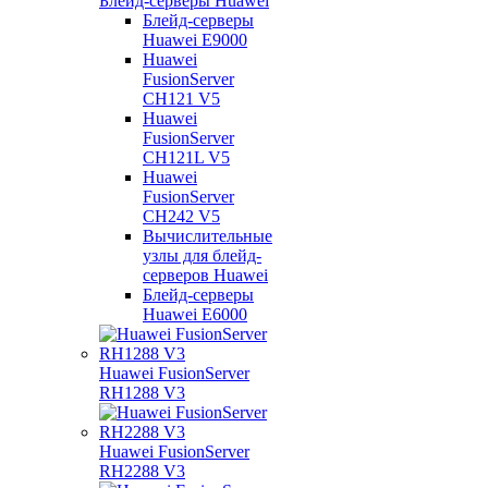
Блейд-серверы Huawei
Блейд-серверы
Huawei E9000
Huawei
FusionServer
CH121 V5
Huawei
FusionServer
CH121L V5
Huawei
FusionServer
CH242 V5
Вычислительные
узлы для блейд-
серверов Huawei
Блейд-серверы
Huawei E6000
Huawei FusionServer
RH1288 V3
Huawei FusionServer
RH2288 V3