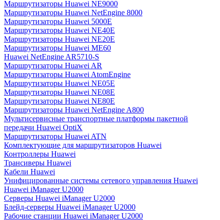
Маршрутизаторы Huawei NE9000
Маршрутизаторы Huawei NetEngine 8000
Маршрутизаторы Huawei 5000E
Маршрутизаторы Huawei NE40E
Маршрутизаторы Huawei NE20E
Маршрутизаторы Huawei ME60
Huawei NetEngine AR5710-S
Маршрутизаторы Huawei AR
Маршрутизаторы Huawei AtomEngine
Маршрутизаторы Huawei NE05E
Маршрутизаторы Huawei NE08E
Маршрутизаторы Huawei NE80E
Маршрутизаторы Huawei NetEngine A800
Мультисервисные транспортные платформы пакетной
передачи Huawei OptiX
Маршрутизаторы Huawei ATN
Комплектующие для маршрутизаторов Huawei
Контроллеры Huawei
Трансиверы Huawei
Кабели Huawei
Унифицированные системы сетевого управления Huawei
Huawei iManager U2000
Серверы Huawei iManager U2000
Блейд-серверы Huawei iManager U2000
Рабочие станции Huawei iManager U2000