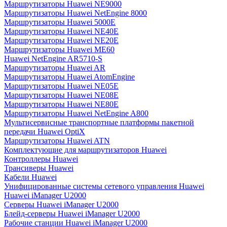
Маршрутизаторы Huawei NE9000
Маршрутизаторы Huawei NetEngine 8000
Маршрутизаторы Huawei 5000E
Маршрутизаторы Huawei NE40E
Маршрутизаторы Huawei NE20E
Маршрутизаторы Huawei ME60
Huawei NetEngine AR5710-S
Маршрутизаторы Huawei AR
Маршрутизаторы Huawei AtomEngine
Маршрутизаторы Huawei NE05E
Маршрутизаторы Huawei NE08E
Маршрутизаторы Huawei NE80E
Маршрутизаторы Huawei NetEngine A800
Мультисервисные транспортные платформы пакетной
передачи Huawei OptiX
Маршрутизаторы Huawei ATN
Комплектующие для маршрутизаторов Huawei
Контроллеры Huawei
Трансиверы Huawei
Кабели Huawei
Унифицированные системы сетевого управления Huawei
Huawei iManager U2000
Серверы Huawei iManager U2000
Блейд-серверы Huawei iManager U2000
Рабочие станции Huawei iManager U2000