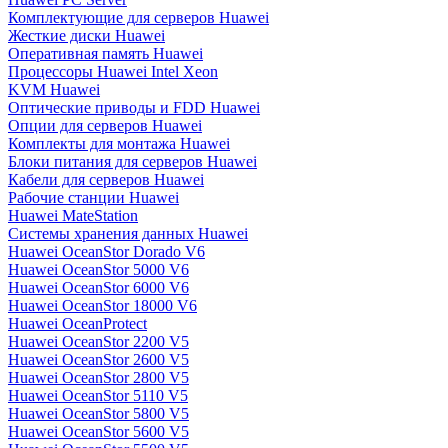
Комплектующие для серверов Huawei
Жесткие диски Huawei
Оперативная память Huawei
Процессоры Huawei Intel Xeon
KVM Huawei
Оптические приводы и FDD Huawei
Опции для серверов Huawei
Комплекты для монтажа Huawei
Блоки питания для серверов Huawei
Кабели для серверов Huawei
Рабочие станции Huawei
Huawei MateStation
Системы хранения данных Huawei
Huawei OceanStor Dorado V6
Huawei OceanStor 5000 V6
Huawei OceanStor 6000 V6
Huawei OceanStor 18000 V6
Huawei OceanProtect
Huawei OceanStor 2200 V5
Huawei OceanStor 2600 V5
Huawei OceanStor 2800 V5
Huawei OceanStor 5110 V5
Huawei OceanStor 5800 V5
Huawei OceanStor 5600 V5