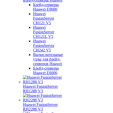
Блейд-серверы Huawei
Блейд-серверы
Huawei E9000
Huawei
FusionServer
CH121 V5
Huawei
FusionServer
CH121L V5
Huawei
FusionServer
CH242 V5
Вычислительные
узлы для блейд-
серверов Huawei
Блейд-серверы
Huawei E6000
Huawei FusionServer
RH1288 V3
Huawei FusionServer
RH2288 V3