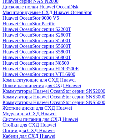
Huawei серии NAS N2000
Дисковые полки Huawei OceanDisk
Масштабируемые СХД Huawei OceanStor
Huawei OceanStor 9000 V5
Huawei OceanStor Pacific
Huawei OceanStor серии S2200T
Huawei OceanStor серии S2600T
Huawei OceanStor серии S5500T
Huawei OceanStor серии S5600T
Huawei OceanStor серии S5800T
Huawei OceanStor серии S6800T
Huawei OceanStor серии N8500
Huawei OceanStor серии HDP3500E
Huawei OceanStor серии VTL6900
Комплектующие для СХД Huawei
Полки расширения для СХД Huawei
Коммутаторы Huawei OceanStor серии SNS2000
Коммутаторы Huawei OceanStor серии SNS3000
Коммутаторы Huawei OceanStor серии SNS5000
Жесткие диски для СХД Huawei
Модули для СХД Huawei
Системы питания для СХД Huawei
Стойки для СХД Huawei
Опции для СХД Huawei
Кабели для СХД Huawei