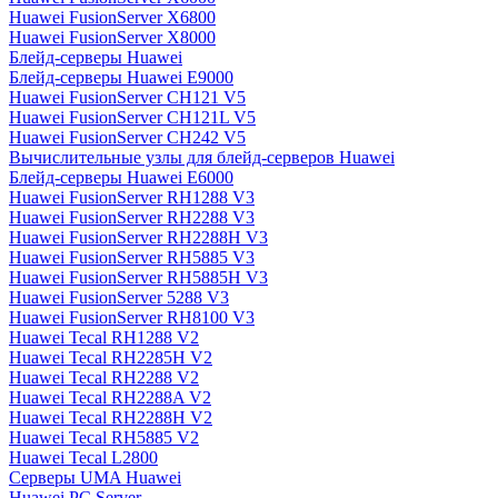
Huawei FusionServer X6800
Huawei FusionServer X8000
Блейд-серверы Huawei
Блейд-серверы Huawei E9000
Huawei FusionServer CH121 V5
Huawei FusionServer CH121L V5
Huawei FusionServer CH242 V5
Вычислительные узлы для блейд-серверов Huawei
Блейд-серверы Huawei E6000
Huawei FusionServer RH1288 V3
Huawei FusionServer RH2288 V3
Huawei FusionServer RH2288H V3
Huawei FusionServer RH5885 V3
Huawei FusionServer RH5885H V3
Huawei FusionServer 5288 V3
Huawei FusionServer RH8100 V3
Huawei Tecal RH1288 V2
Huawei Tecal RH2285H V2
Huawei Tecal RH2288 V2
Huawei Tecal RH2288A V2
Huawei Tecal RH2288H V2
Huawei Tecal RH5885 V2
Huawei Tecal L2800
Серверы UMA Huawei
Huawei PC Server