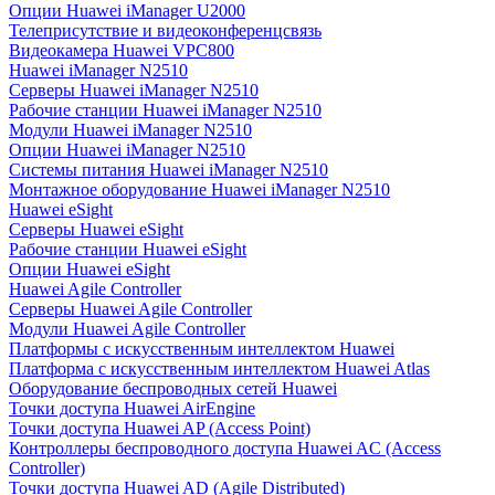
Опции Huawei iManager U2000
Телеприсутствие и видеоконференцсвязь
Видеокамера Huawei VPC800
Huawei iManager N2510
Серверы Huawei iManager N2510
Рабочие станции Huawei iManager N2510
Модули Huawei iManager N2510
Опции Huawei iManager N2510
Системы питания Huawei iManager N2510
Монтажное оборудование Huawei iManager N2510
Huawei eSight
Серверы Huawei eSight
Рабочие станции Huawei eSight
Опции Huawei eSight
Huawei Agile Controller
Серверы Huawei Agile Controller
Модули Huawei Agile Controller
Платформы с искусственным интеллектом Huawei
Платформа с искусственным интеллектом Huawei Atlas
Оборудование беспроводных сетей Huawei
Точки доступа Huawei AirEngine
Точки доступа Huawei AP (Access Point)
Контроллеры беспроводного доступа Huawei AC (Access
Controller)
Точки доступа Huawei AD (Agile Distributed)