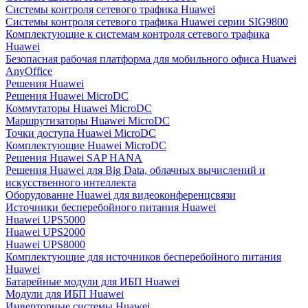
Системы контроля сетевого трафика Huawei
Системы контроля сетевого трафика Huawei серии SIG9800
Комплектующие к системам контроля сетевого трафика
Huawei
Безопасная рабочая платформа для мобильного офиса Huawei
AnyOffice
Решения Huawei
Решения Huawei MicroDC
Коммутаторы Huawei MicroDC
Маршрутизаторы Huawei MicroDC
Точки доступа Huawei MicroDC
Комплектующие Huawei MicroDC
Решения Huawei SAP HANA
Решения Huawei для Big Data, облачных вычислений и
искусственного интеллекта
Оборудование Huawei для видеоконференцсвязи
Источники бесперебойного питания Huawei
Huawei UPS5000
Huawei UPS2000
Huawei UPS8000
Комплектующие для источников бесперебойного питания
Huawei
Батарейные модули для ИБП Huawei
Модули для ИБП Huawei
Инверторные системы Huawei