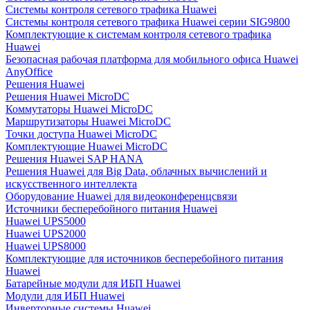
Системы контроля сетевого трафика Huawei
Системы контроля сетевого трафика Huawei серии SIG9800
Комплектующие к системам контроля сетевого трафика
Huawei
Безопасная рабочая платформа для мобильного офиса Huawei
AnyOffice
Решения Huawei
Решения Huawei MicroDC
Коммутаторы Huawei MicroDC
Маршрутизаторы Huawei MicroDC
Точки доступа Huawei MicroDC
Комплектующие Huawei MicroDC
Решения Huawei SAP HANA
Решения Huawei для Big Data, облачных вычислений и
искусственного интеллекта
Оборудование Huawei для видеоконференцсвязи
Источники бесперебойного питания Huawei
Huawei UPS5000
Huawei UPS2000
Huawei UPS8000
Комплектующие для источников бесперебойного питания
Huawei
Батарейные модули для ИБП Huawei
Модули для ИБП Huawei
Инверторные системы Huawei