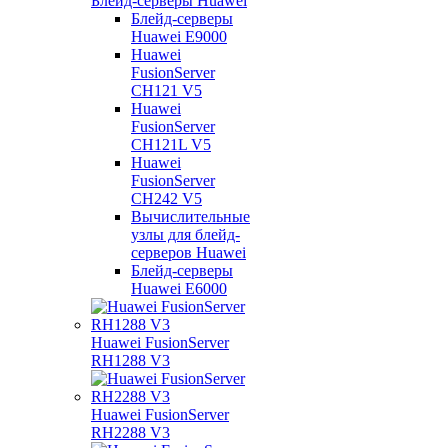
Блейд-серверы Huawei
Блейд-серверы
Huawei E9000
Huawei
FusionServer
CH121 V5
Huawei
FusionServer
CH121L V5
Huawei
FusionServer
CH242 V5
Вычислительные
узлы для блейд-
серверов Huawei
Блейд-серверы
Huawei E6000
Huawei FusionServer
RH1288 V3
Huawei FusionServer
RH2288 V3