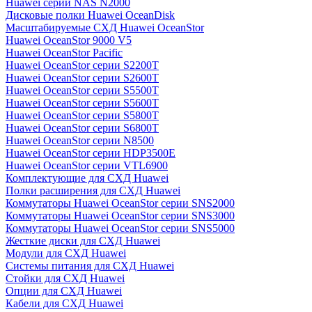
Huawei серии NAS N2000
Дисковые полки Huawei OceanDisk
Масштабируемые СХД Huawei OceanStor
Huawei OceanStor 9000 V5
Huawei OceanStor Pacific
Huawei OceanStor серии S2200T
Huawei OceanStor серии S2600T
Huawei OceanStor серии S5500T
Huawei OceanStor серии S5600T
Huawei OceanStor серии S5800T
Huawei OceanStor серии S6800T
Huawei OceanStor серии N8500
Huawei OceanStor серии HDP3500E
Huawei OceanStor серии VTL6900
Комплектующие для СХД Huawei
Полки расширения для СХД Huawei
Коммутаторы Huawei OceanStor серии SNS2000
Коммутаторы Huawei OceanStor серии SNS3000
Коммутаторы Huawei OceanStor серии SNS5000
Жесткие диски для СХД Huawei
Модули для СХД Huawei
Системы питания для СХД Huawei
Стойки для СХД Huawei
Опции для СХД Huawei
Кабели для СХД Huawei