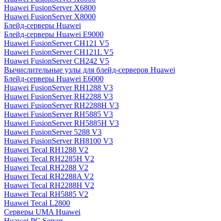
Huawei FusionServer X6800
Huawei FusionServer X8000
Блейд-серверы Huawei
Блейд-серверы Huawei E9000
Huawei FusionServer CH121 V5
Huawei FusionServer CH121L V5
Huawei FusionServer CH242 V5
Вычислительные узлы для блейд-серверов Huawei
Блейд-серверы Huawei E6000
Huawei FusionServer RH1288 V3
Huawei FusionServer RH2288 V3
Huawei FusionServer RH2288H V3
Huawei FusionServer RH5885 V3
Huawei FusionServer RH5885H V3
Huawei FusionServer 5288 V3
Huawei FusionServer RH8100 V3
Huawei Tecal RH1288 V2
Huawei Tecal RH2285H V2
Huawei Tecal RH2288 V2
Huawei Tecal RH2288A V2
Huawei Tecal RH2288H V2
Huawei Tecal RH5885 V2
Huawei Tecal L2800
Серверы UMA Huawei
Huawei PC Server