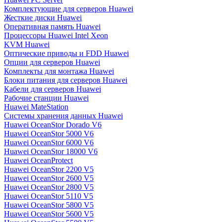
Комплектующие для серверов Huawei
Жесткие диски Huawei
Оперативная память Huawei
Процессоры Huawei Intel Xeon
KVM Huawei
Оптические приводы и FDD Huawei
Опции для серверов Huawei
Комплекты для монтажа Huawei
Блоки питания для серверов Huawei
Кабели для серверов Huawei
Рабочие станции Huawei
Huawei MateStation
Системы хранения данных Huawei
Huawei OceanStor Dorado V6
Huawei OceanStor 5000 V6
Huawei OceanStor 6000 V6
Huawei OceanStor 18000 V6
Huawei OceanProtect
Huawei OceanStor 2200 V5
Huawei OceanStor 2600 V5
Huawei OceanStor 2800 V5
Huawei OceanStor 5110 V5
Huawei OceanStor 5800 V5
Huawei OceanStor 5600 V5