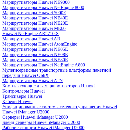
Маршрутизаторы Huawei NE9000
Маршрутизаторы Huawei NetEngine 8000
Маршрутизаторы Huawei 5000E
Маршрутизаторы Huawei NE40E
Маршрутизаторы Huawei NE20E
Маршрутизаторы Huawei ME60
Huawei NetEngine AR5710-S
Маршрутизаторы Huawei AR
Маршрутизаторы Huawei AtomEngine
Маршрутизаторы Huawei NE05E
Маршрутизаторы Huawei NE08E
Маршрутизаторы Huawei NE80E
Маршрутизаторы Huawei NetEngine A800
Мультисервисные транспортные платформы пакетной
передачи Huawei OptiX
Маршрутизаторы Huawei ATN
Комплектующие для маршрутизаторов Huawei
Контроллеры Huawei
Трансиверы Huawei
Кабели Huawei
Унифицированные системы сетевого управления Huawei
Huawei iManager U2000
Серверы Huawei iManager U2000
Блейд-серверы Huawei iManager U2000
Рабочие станции Huawei iManager U2000