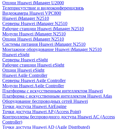
Опции Huawei iManager U2000
Телеприсутствие и видеоконференцсвязь
Видеокамера Huawei VPC800
Huawei iManager N2510
Серверы Huawei iManager N2510
Рабочие станции Huawei iManager N2510
Модули Huawei iManager N2510
Опции Huawei iManager N2510
Системы питания Huawei iManager N2510
Монтажное оборудование Huawei iManager N2510
Huawei eSight
Серверы Huawei eSight
Рабочие станции Huawei eSight
Опции Huawei eSight
Huawei Agile Controller
Серверы Huawei Agile Controller
Модули Huawei Agile Controller
Платформы с искусственным интеллектом Huawei
Платформа с искусственным интеллектом Huawei Atlas
Оборудование беспроводных сетей Huawei
Точки доступа Huawei AirEngine
Точки доступа Huawei AP (Access Point)
Контроллеры беспроводного доступа Huawei AC (Access
Controller)
Точки доступа Huawei AD (Agile Distributed)