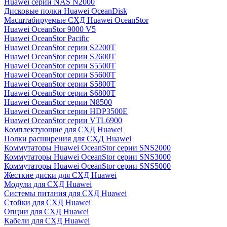
Huawei серии NAS N2000
Дисковые полки Huawei OceanDisk
Масштабируемые СХД Huawei OceanStor
Huawei OceanStor 9000 V5
Huawei OceanStor Pacific
Huawei OceanStor серии S2200T
Huawei OceanStor серии S2600T
Huawei OceanStor серии S5500T
Huawei OceanStor серии S5600T
Huawei OceanStor серии S5800T
Huawei OceanStor серии S6800T
Huawei OceanStor серии N8500
Huawei OceanStor серии HDP3500E
Huawei OceanStor серии VTL6900
Комплектующие для СХД Huawei
Полки расширения для СХД Huawei
Коммутаторы Huawei OceanStor серии SNS2000
Коммутаторы Huawei OceanStor серии SNS3000
Коммутаторы Huawei OceanStor серии SNS5000
Жесткие диски для СХД Huawei
Модули для СХД Huawei
Системы питания для СХД Huawei
Стойки для СХД Huawei
Опции для СХД Huawei
Кабели для СХД Huawei