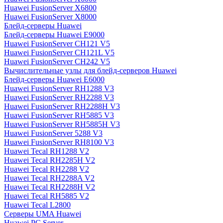
Huawei FusionServer X6800
Huawei FusionServer X8000
Блейд-серверы Huawei
Блейд-серверы Huawei E9000
Huawei FusionServer CH121 V5
Huawei FusionServer CH121L V5
Huawei FusionServer CH242 V5
Вычислительные узлы для блейд-серверов Huawei
Блейд-серверы Huawei E6000
Huawei FusionServer RH1288 V3
Huawei FusionServer RH2288 V3
Huawei FusionServer RH2288H V3
Huawei FusionServer RH5885 V3
Huawei FusionServer RH5885H V3
Huawei FusionServer 5288 V3
Huawei FusionServer RH8100 V3
Huawei Tecal RH1288 V2
Huawei Tecal RH2285H V2
Huawei Tecal RH2288 V2
Huawei Tecal RH2288A V2
Huawei Tecal RH2288H V2
Huawei Tecal RH5885 V2
Huawei Tecal L2800
Серверы UMA Huawei
Huawei PC Server