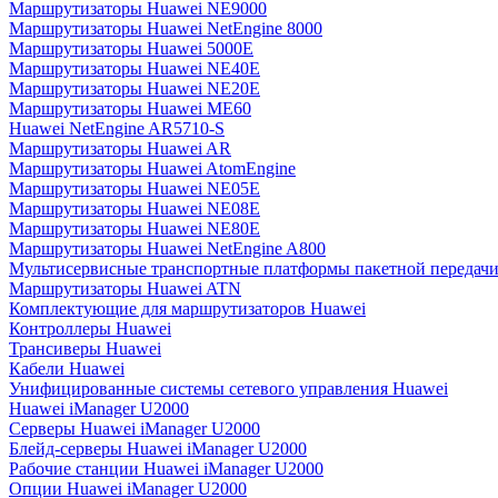
Маршрутизаторы Huawei NE9000
Маршрутизаторы Huawei NetEngine 8000
Маршрутизаторы Huawei 5000E
Маршрутизаторы Huawei NE40E
Маршрутизаторы Huawei NE20E
Маршрутизаторы Huawei ME60
Huawei NetEngine AR5710-S
Маршрутизаторы Huawei AR
Маршрутизаторы Huawei AtomEngine
Маршрутизаторы Huawei NE05E
Маршрутизаторы Huawei NE08E
Маршрутизаторы Huawei NE80E
Маршрутизаторы Huawei NetEngine A800
Мультисервисные транспортные платформы пакетной передачи
Маршрутизаторы Huawei ATN
Комплектующие для маршрутизаторов Huawei
Контроллеры Huawei
Трансиверы Huawei
Кабели Huawei
Унифицированные системы сетевого управления Huawei
Huawei iManager U2000
Серверы Huawei iManager U2000
Блейд-серверы Huawei iManager U2000
Рабочие станции Huawei iManager U2000
Опции Huawei iManager U2000