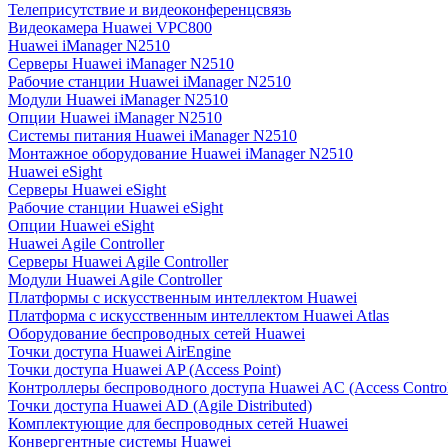
Телеприсутствие и видеоконференцсвязь
Видеокамера Huawei VPC800
Huawei iManager N2510
Серверы Huawei iManager N2510
Рабочие станции Huawei iManager N2510
Модули Huawei iManager N2510
Опции Huawei iManager N2510
Системы питания Huawei iManager N2510
Монтажное оборудование Huawei iManager N2510
Huawei eSight
Серверы Huawei eSight
Рабочие станции Huawei eSight
Опции Huawei eSight
Huawei Agile Controller
Серверы Huawei Agile Controller
Модули Huawei Agile Controller
Платформы с искусственным интеллектом Huawei
Платформа с искусственным интеллектом Huawei Atlas
Оборудование беспроводных сетей Huawei
Точки доступа Huawei AirEngine
Точки доступа Huawei AP (Access Point)
Контроллеры беспроводного доступа Huawei AC (Access Control
Точки доступа Huawei AD (Agile Distributed)
Комплектующие для беспроводных сетей Huawei
Конвергентные системы Huawei