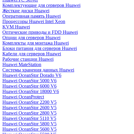
Комплектующие для серверов Huawei
Жесткие диски Huawei
Оперативная память Huawei
Процессоры Huawei Intel Xeon
KVM Huawei
Оптические приводы и FDD Huawei
Опции для серверов Huawei
Комплекты для монтажа Huawei
Блоки питания для серверов Huawei
Кабели для серверов Huawei
Рабочие станции Huawei
Huawei MateStation
Системы хранения данных Huawei
Huawei OceanStor Dorado V6
Huawei OceanStor 5000 V6
Huawei OceanStor 6000 V6
Huawei OceanStor 18000 V6
Huawei OceanProtect
Huawei OceanStor 2200 V5
Huawei OceanStor 2600 V5
Huawei OceanStor 2800 V5
Huawei OceanStor 5110 V5
Huawei OceanStor 5800 V5
Huawei OceanStor 5600 V5