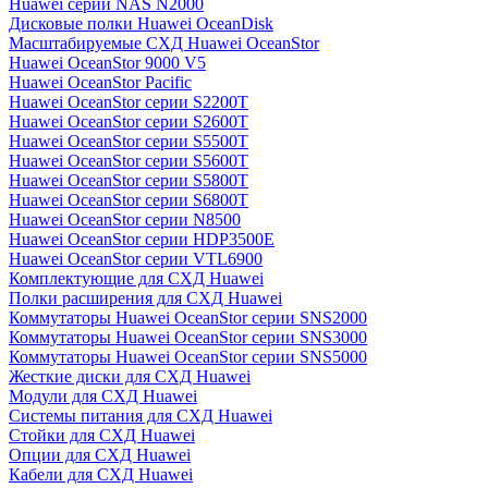
Huawei серии NAS N2000
Дисковые полки Huawei OceanDisk
Масштабируемые СХД Huawei OceanStor
Huawei OceanStor 9000 V5
Huawei OceanStor Pacific
Huawei OceanStor серии S2200T
Huawei OceanStor серии S2600T
Huawei OceanStor серии S5500T
Huawei OceanStor серии S5600T
Huawei OceanStor серии S5800T
Huawei OceanStor серии S6800T
Huawei OceanStor серии N8500
Huawei OceanStor серии HDP3500E
Huawei OceanStor серии VTL6900
Комплектующие для СХД Huawei
Полки расширения для СХД Huawei
Коммутаторы Huawei OceanStor серии SNS2000
Коммутаторы Huawei OceanStor серии SNS3000
Коммутаторы Huawei OceanStor серии SNS5000
Жесткие диски для СХД Huawei
Модули для СХД Huawei
Системы питания для СХД Huawei
Стойки для СХД Huawei
Опции для СХД Huawei
Кабели для СХД Huawei