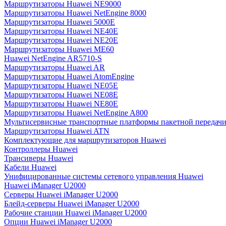
Маршрутизаторы Huawei NE9000
Маршрутизаторы Huawei NetEngine 8000
Маршрутизаторы Huawei 5000E
Маршрутизаторы Huawei NE40E
Маршрутизаторы Huawei NE20E
Маршрутизаторы Huawei ME60
Huawei NetEngine AR5710-S
Маршрутизаторы Huawei AR
Маршрутизаторы Huawei AtomEngine
Маршрутизаторы Huawei NE05E
Маршрутизаторы Huawei NE08E
Маршрутизаторы Huawei NE80E
Маршрутизаторы Huawei NetEngine A800
Мультисервисные транспортные платформы пакетной передачи
Маршрутизаторы Huawei ATN
Комплектующие для маршрутизаторов Huawei
Контроллеры Huawei
Трансиверы Huawei
Кабели Huawei
Унифицированные системы сетевого управления Huawei
Huawei iManager U2000
Серверы Huawei iManager U2000
Блейд-серверы Huawei iManager U2000
Рабочие станции Huawei iManager U2000
Опции Huawei iManager U2000