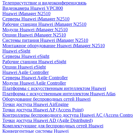
Телеприсутствие и видеоконференцсвязь
Видеокамера Huawei VPC800
Huawei iManager N2510
Серверы Huawei iManager N2510
Рабочие станции Huawei iManager N2510
Модули Huawei iManager N2510
Опции Huawei iManager N2510
Системы питания Huawei iManager N2510
Монтажное оборудование Huawei iManager N2510
Huawei eSight
Серверы Huawei eSight
Рабочие станции Huawei eSight
Опции Huawei eSight
Huawei Agile Controller
Серверы Huawei Agile Controller
Модули Huawei Agile Controller
Платформы с искусственным интеллектом Huawei
Платформа с искусственным интеллектом Huawei Atlas
Оборудование беспроводных сетей Huawei
Точки доступа Huawei AirEngine
Точки доступа Huawei AP (Access Point)
Контроллеры беспроводного доступа Huawei AC (Access Control
Точки доступа Huawei AD (Agile Distributed)
Комплектующие для беспроводных сетей Huawei
Конвергентные системы Huawei