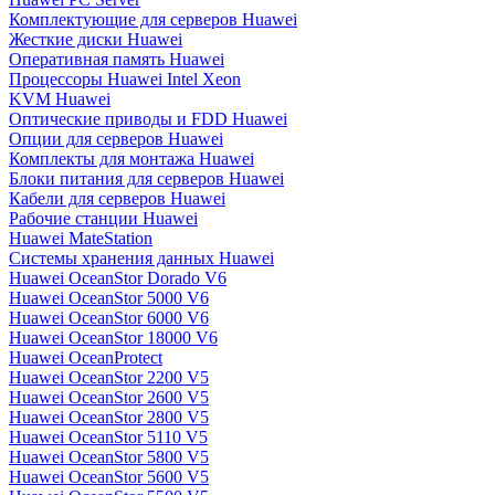
Комплектующие для серверов Huawei
Жесткие диски Huawei
Оперативная память Huawei
Процессоры Huawei Intel Xeon
KVM Huawei
Оптические приводы и FDD Huawei
Опции для серверов Huawei
Комплекты для монтажа Huawei
Блоки питания для серверов Huawei
Кабели для серверов Huawei
Рабочие станции Huawei
Huawei MateStation
Системы хранения данных Huawei
Huawei OceanStor Dorado V6
Huawei OceanStor 5000 V6
Huawei OceanStor 6000 V6
Huawei OceanStor 18000 V6
Huawei OceanProtect
Huawei OceanStor 2200 V5
Huawei OceanStor 2600 V5
Huawei OceanStor 2800 V5
Huawei OceanStor 5110 V5
Huawei OceanStor 5800 V5
Huawei OceanStor 5600 V5