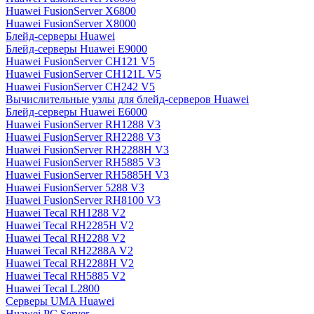
Huawei FusionServer X6800
Huawei FusionServer X8000
Блейд-серверы Huawei
Блейд-серверы Huawei E9000
Huawei FusionServer CH121 V5
Huawei FusionServer CH121L V5
Huawei FusionServer CH242 V5
Вычислительные узлы для блейд-серверов Huawei
Блейд-серверы Huawei E6000
Huawei FusionServer RH1288 V3
Huawei FusionServer RH2288 V3
Huawei FusionServer RH2288H V3
Huawei FusionServer RH5885 V3
Huawei FusionServer RH5885H V3
Huawei FusionServer 5288 V3
Huawei FusionServer RH8100 V3
Huawei Tecal RH1288 V2
Huawei Tecal RH2285H V2
Huawei Tecal RH2288 V2
Huawei Tecal RH2288A V2
Huawei Tecal RH2288H V2
Huawei Tecal RH5885 V2
Huawei Tecal L2800
Серверы UMA Huawei
Huawei PC Server