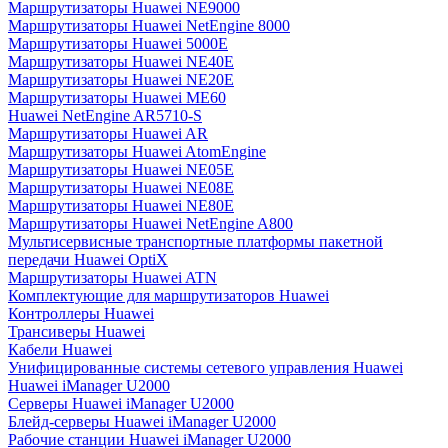
Маршрутизаторы Huawei NE9000
Маршрутизаторы Huawei NetEngine 8000
Маршрутизаторы Huawei 5000E
Маршрутизаторы Huawei NE40E
Маршрутизаторы Huawei NE20E
Маршрутизаторы Huawei ME60
Huawei NetEngine AR5710-S
Маршрутизаторы Huawei AR
Маршрутизаторы Huawei AtomEngine
Маршрутизаторы Huawei NE05E
Маршрутизаторы Huawei NE08E
Маршрутизаторы Huawei NE80E
Маршрутизаторы Huawei NetEngine A800
Мультисервисные транспортные платформы пакетной
передачи Huawei OptiX
Маршрутизаторы Huawei ATN
Комплектующие для маршрутизаторов Huawei
Контроллеры Huawei
Трансиверы Huawei
Кабели Huawei
Унифицированные системы сетевого управления Huawei
Huawei iManager U2000
Серверы Huawei iManager U2000
Блейд-серверы Huawei iManager U2000
Рабочие станции Huawei iManager U2000