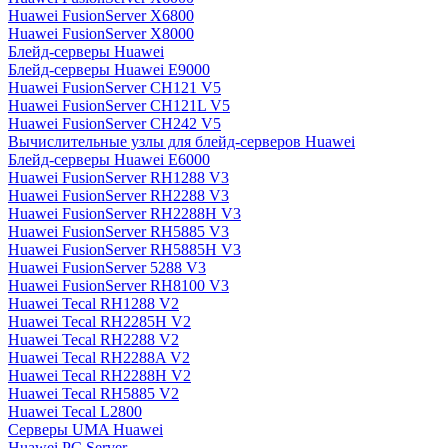
Huawei FusionServer X6800
Huawei FusionServer X8000
Блейд-серверы Huawei
Блейд-серверы Huawei E9000
Huawei FusionServer CH121 V5
Huawei FusionServer CH121L V5
Huawei FusionServer CH242 V5
Вычислительные узлы для блейд-серверов Huawei
Блейд-серверы Huawei E6000
Huawei FusionServer RH1288 V3
Huawei FusionServer RH2288 V3
Huawei FusionServer RH2288H V3
Huawei FusionServer RH5885 V3
Huawei FusionServer RH5885H V3
Huawei FusionServer 5288 V3
Huawei FusionServer RH8100 V3
Huawei Tecal RH1288 V2
Huawei Tecal RH2285H V2
Huawei Tecal RH2288 V2
Huawei Tecal RH2288A V2
Huawei Tecal RH2288H V2
Huawei Tecal RH5885 V2
Huawei Tecal L2800
Серверы UMA Huawei
Huawei PC Server