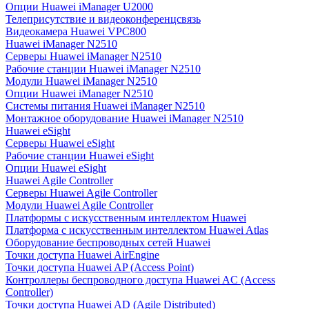
Опции Huawei iManager U2000
Телеприсутствие и видеоконференцсвязь
Видеокамера Huawei VPC800
Huawei iManager N2510
Серверы Huawei iManager N2510
Рабочие станции Huawei iManager N2510
Модули Huawei iManager N2510
Опции Huawei iManager N2510
Системы питания Huawei iManager N2510
Монтажное оборудование Huawei iManager N2510
Huawei eSight
Серверы Huawei eSight
Рабочие станции Huawei eSight
Опции Huawei eSight
Huawei Agile Controller
Серверы Huawei Agile Controller
Модули Huawei Agile Controller
Платформы с искусственным интеллектом Huawei
Платформа с искусственным интеллектом Huawei Atlas
Оборудование беспроводных сетей Huawei
Точки доступа Huawei AirEngine
Точки доступа Huawei AP (Access Point)
Контроллеры беспроводного доступа Huawei AC (Access
Controller)
Точки доступа Huawei AD (Agile Distributed)