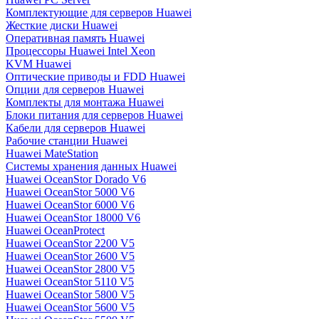
Комплектующие для серверов Huawei
Жесткие диски Huawei
Оперативная память Huawei
Процессоры Huawei Intel Xeon
KVM Huawei
Оптические приводы и FDD Huawei
Опции для серверов Huawei
Комплекты для монтажа Huawei
Блоки питания для серверов Huawei
Кабели для серверов Huawei
Рабочие станции Huawei
Huawei MateStation
Системы хранения данных Huawei
Huawei OceanStor Dorado V6
Huawei OceanStor 5000 V6
Huawei OceanStor 6000 V6
Huawei OceanStor 18000 V6
Huawei OceanProtect
Huawei OceanStor 2200 V5
Huawei OceanStor 2600 V5
Huawei OceanStor 2800 V5
Huawei OceanStor 5110 V5
Huawei OceanStor 5800 V5
Huawei OceanStor 5600 V5