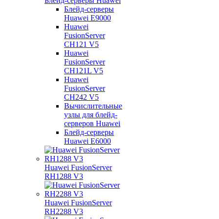
Блейд-серверы Huawei
Блейд-серверы
Huawei E9000
Huawei
FusionServer
CH121 V5
Huawei
FusionServer
CH121L V5
Huawei
FusionServer
CH242 V5
Вычислительные
узлы для блейд-
серверов Huawei
Блейд-серверы
Huawei E6000
Huawei FusionServer
RH1288 V3
Huawei FusionServer
RH2288 V3