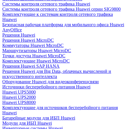
Системы контроля сетевого трафика Huawei
Системы контроля сетевого трафика Huawei серии SIG9800
Комплектующие к системам контроля сетевого трафика
Huawei
Безопасная рабочая платформа для мобильного офиса Huawei
AnyOffice
Решения Huawei
Решения Huawei MicroDC
Коммутаторы Huawei MicroDC
Маршрутизаторы Huawei MicroDC
Точки доступа Huawei MicroDC
Комплектующие Huawei MicroDC
Решения Huawei SAP HANA
Решения Huawei для Big Data, облачных вычислений и
искусственного интеллекта
Оборудование Huawei для видеоконференцсвязи
Источники бесперебойного питания Huawei
Huawei UPS5000
Huawei UPS2000
Huawei UPS8000
Комплектующие для источников бесперебойного питания
Huawei
Батарейные модули для ИБП Huawei
Модули для ИБП Huawei
Инверторные системы Huawei