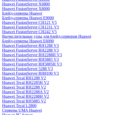
Huawei FusionServer X6800
Huawei FusionServer X8000
Блейд-серверы Huawei
Блейд-серверы Huawei E9000
Huawei FusionServer CH121 V5
Huawei FusionServer CH121L V5
Huawei FusionServer CH242 V5
Вычислительные узлы для блейд-серверов Huawei
Блейд-серверы Huawei E6000
Huawei FusionServer RH1288 V3
Huawei FusionServer RH2288 V3
Huawei FusionServer RH2288H V3
Huawei FusionServer RH5885 V3
Huawei FusionServer RH5885H V3
Huawei FusionServer 5288 V3
Huawei FusionServer RH8100 V3
Huawei Tecal RH1288 V2
Huawei Tecal RH2285H V2
Huawei Tecal RH2288 V2
Huawei Tecal RH2288A V2
Huawei Tecal RH2288H V2
Huawei Tecal RH5885 V2
Huawei Tecal L2800
Серверы UMA Huawei
Huawei PC Server