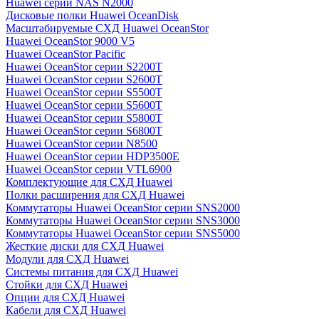
Huawei серии NAS N2000
Дисковые полки Huawei OceanDisk
Масштабируемые СХД Huawei OceanStor
Huawei OceanStor 9000 V5
Huawei OceanStor Pacific
Huawei OceanStor серии S2200T
Huawei OceanStor серии S2600T
Huawei OceanStor серии S5500T
Huawei OceanStor серии S5600T
Huawei OceanStor серии S5800T
Huawei OceanStor серии S6800T
Huawei OceanStor серии N8500
Huawei OceanStor серии HDP3500E
Huawei OceanStor серии VTL6900
Комплектующие для СХД Huawei
Полки расширения для СХД Huawei
Коммутаторы Huawei OceanStor серии SNS2000
Коммутаторы Huawei OceanStor серии SNS3000
Коммутаторы Huawei OceanStor серии SNS5000
Жесткие диски для СХД Huawei
Модули для СХД Huawei
Системы питания для СХД Huawei
Стойки для СХД Huawei
Опции для СХД Huawei
Кабели для СХД Huawei