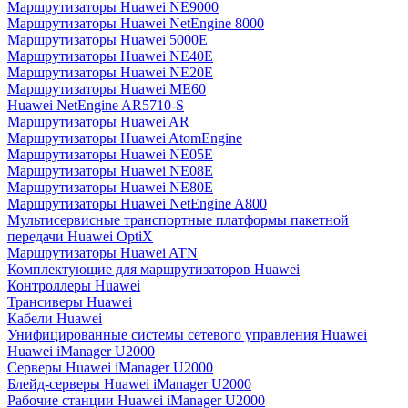
Маршрутизаторы Huawei NE9000
Маршрутизаторы Huawei NetEngine 8000
Маршрутизаторы Huawei 5000E
Маршрутизаторы Huawei NE40E
Маршрутизаторы Huawei NE20E
Маршрутизаторы Huawei ME60
Huawei NetEngine AR5710-S
Маршрутизаторы Huawei AR
Маршрутизаторы Huawei AtomEngine
Маршрутизаторы Huawei NE05E
Маршрутизаторы Huawei NE08E
Маршрутизаторы Huawei NE80E
Маршрутизаторы Huawei NetEngine A800
Мультисервисные транспортные платформы пакетной
передачи Huawei OptiX
Маршрутизаторы Huawei ATN
Комплектующие для маршрутизаторов Huawei
Контроллеры Huawei
Трансиверы Huawei
Кабели Huawei
Унифицированные системы сетевого управления Huawei
Huawei iManager U2000
Серверы Huawei iManager U2000
Блейд-серверы Huawei iManager U2000
Рабочие станции Huawei iManager U2000