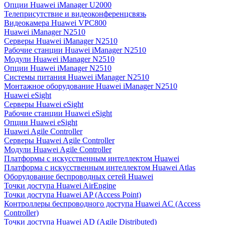
Опции Huawei iManager U2000
Телеприсутствие и видеоконференцсвязь
Видеокамера Huawei VPC800
Huawei iManager N2510
Серверы Huawei iManager N2510
Рабочие станции Huawei iManager N2510
Модули Huawei iManager N2510
Опции Huawei iManager N2510
Системы питания Huawei iManager N2510
Монтажное оборудование Huawei iManager N2510
Huawei eSight
Серверы Huawei eSight
Рабочие станции Huawei eSight
Опции Huawei eSight
Huawei Agile Controller
Серверы Huawei Agile Controller
Модули Huawei Agile Controller
Платформы с искусственным интеллектом Huawei
Платформа с искусственным интеллектом Huawei Atlas
Оборудование беспроводных сетей Huawei
Точки доступа Huawei AirEngine
Точки доступа Huawei AP (Access Point)
Контроллеры беспроводного доступа Huawei AC (Access
Controller)
Точки доступа Huawei AD (Agile Distributed)