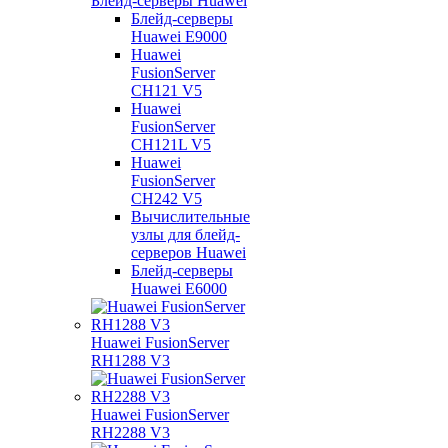
Блейд-серверы Huawei
Блейд-серверы
Huawei E9000
Huawei
FusionServer
CH121 V5
Huawei
FusionServer
CH121L V5
Huawei
FusionServer
CH242 V5
Вычислительные
узлы для блейд-
серверов Huawei
Блейд-серверы
Huawei E6000
Huawei FusionServer
RH1288 V3
Huawei FusionServer
RH2288 V3