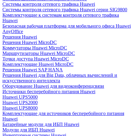
Системы контроля сетевого трафика Huawei
Системы контроля сетевого трафика Huawei серии SIG9800
Комплектующие к системам контроля сетевого трафика
Huawei
Безопасная рабочая платформа для мобильного офиса Huawei
AnyOffice
Решения Huawei
Решения Huawei MicroDC
Коммутаторы Huawei MicroDC
Маршрутизаторы Huawei MicroDC
Точки доступа Huawei MicroDC
Комплектующие Huawei MicroDC
Решения Huawei SAP HANA
Решения Huawei для Big Data, облачных вычислений и
искусственного интеллекта
Оборудование Huawei для видеоконференцсвязи
Источники бесперебойного питания Huawei
Huawei UPS5000
Huawei UPS2000
Huawei UPS8000
Комплектующие для источников бесперебойного питания
Huawei
Батарейные модули для ИБП Huawei
Модули для ИБП Huawei
Инверторные системы Huawei