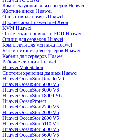
Комплектующие для серверов Huawei
Жесткие диски Huawei
Оперативная память Huawei
Процессоры Huawei Intel Xeon
KVM Huawei
Оптические приводы и FDD Huawei
Опции для серверов Huawei
Комплекты для монтажа Huawei
Блоки питания для серверов Huawei
Кабели для серверов Huawei
Рабочие станции Huawei
Huawei MateStation
Системы хранения данных Huawei
Huawei OceanStor Dorado V6
Huawei OceanStor 5000 V6
Huawei OceanStor 6000 V6
Huawei OceanStor 18000 V6
Huawei OceanProtect
Huawei OceanStor 2200 V5
Huawei OceanStor 2600 V5
Huawei OceanStor 2800 V5
Huawei OceanStor 5110 V5
Huawei OceanStor 5800 V5
Huawei OceanStor 5600 V5