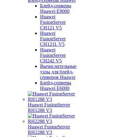
Блейд-серверы Huawei
Блейд-серверы
Huawei E9000
Huawei
FusionServer
CH121 V5
Huawei
FusionServer
CH121L V5
Huawei
FusionServer
CH242 V5
Вычислительные
узлы для блейд-
серверов Huawei
Блейд-серверы
Huawei E6000
Huawei FusionServer
RH1288 V3
Huawei FusionServer
RH2288 V3