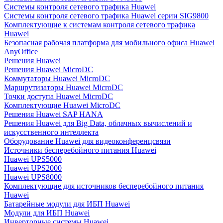
Системы контроля сетевого трафика Huawei
Системы контроля сетевого трафика Huawei серии SIG9800
Комплектующие к системам контроля сетевого трафика
Huawei
Безопасная рабочая платформа для мобильного офиса Huawei
AnyOffice
Решения Huawei
Решения Huawei MicroDC
Коммутаторы Huawei MicroDC
Маршрутизаторы Huawei MicroDC
Точки доступа Huawei MicroDC
Комплектующие Huawei MicroDC
Решения Huawei SAP HANA
Решения Huawei для Big Data, облачных вычислений и
искусственного интеллекта
Оборудование Huawei для видеоконференцсвязи
Источники бесперебойного питания Huawei
Huawei UPS5000
Huawei UPS2000
Huawei UPS8000
Комплектующие для источников бесперебойного питания
Huawei
Батарейные модули для ИБП Huawei
Модули для ИБП Huawei
Инверторные системы Huawei