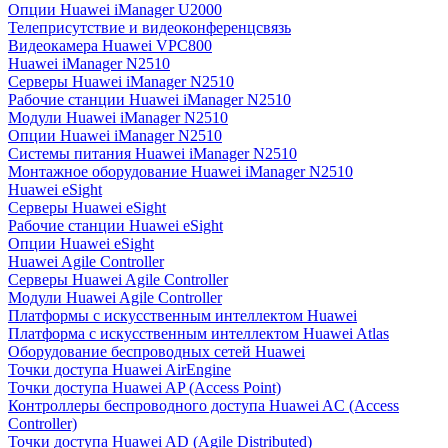
Опции Huawei iManager U2000
Телеприсутствие и видеоконференцсвязь
Видеокамера Huawei VPC800
Huawei iManager N2510
Серверы Huawei iManager N2510
Рабочие станции Huawei iManager N2510
Модули Huawei iManager N2510
Опции Huawei iManager N2510
Системы питания Huawei iManager N2510
Монтажное оборудование Huawei iManager N2510
Huawei eSight
Серверы Huawei eSight
Рабочие станции Huawei eSight
Опции Huawei eSight
Huawei Agile Controller
Серверы Huawei Agile Controller
Модули Huawei Agile Controller
Платформы с искусственным интеллектом Huawei
Платформа с искусственным интеллектом Huawei Atlas
Оборудование беспроводных сетей Huawei
Точки доступа Huawei AirEngine
Точки доступа Huawei AP (Access Point)
Контроллеры беспроводного доступа Huawei AC (Access
Controller)
Точки доступа Huawei AD (Agile Distributed)