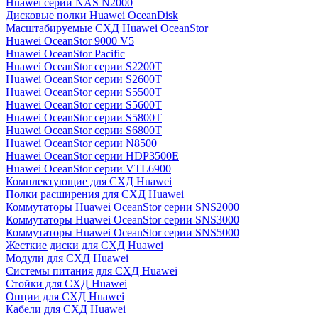
Huawei серии NAS N2000
Дисковые полки Huawei OceanDisk
Масштабируемые СХД Huawei OceanStor
Huawei OceanStor 9000 V5
Huawei OceanStor Pacific
Huawei OceanStor серии S2200T
Huawei OceanStor серии S2600T
Huawei OceanStor серии S5500T
Huawei OceanStor серии S5600T
Huawei OceanStor серии S5800T
Huawei OceanStor серии S6800T
Huawei OceanStor серии N8500
Huawei OceanStor серии HDP3500E
Huawei OceanStor серии VTL6900
Комплектующие для СХД Huawei
Полки расширения для СХД Huawei
Коммутаторы Huawei OceanStor серии SNS2000
Коммутаторы Huawei OceanStor серии SNS3000
Коммутаторы Huawei OceanStor серии SNS5000
Жесткие диски для СХД Huawei
Модули для СХД Huawei
Системы питания для СХД Huawei
Стойки для СХД Huawei
Опции для СХД Huawei
Кабели для СХД Huawei