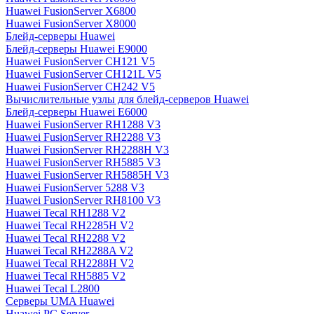
Huawei FusionServer X6800
Huawei FusionServer X8000
Блейд-серверы Huawei
Блейд-серверы Huawei E9000
Huawei FusionServer CH121 V5
Huawei FusionServer CH121L V5
Huawei FusionServer CH242 V5
Вычислительные узлы для блейд-серверов Huawei
Блейд-серверы Huawei E6000
Huawei FusionServer RH1288 V3
Huawei FusionServer RH2288 V3
Huawei FusionServer RH2288H V3
Huawei FusionServer RH5885 V3
Huawei FusionServer RH5885H V3
Huawei FusionServer 5288 V3
Huawei FusionServer RH8100 V3
Huawei Tecal RH1288 V2
Huawei Tecal RH2285H V2
Huawei Tecal RH2288 V2
Huawei Tecal RH2288A V2
Huawei Tecal RH2288H V2
Huawei Tecal RH5885 V2
Huawei Tecal L2800
Серверы UMA Huawei
Huawei PC Server