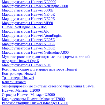
Маршрутизаторы Huawei NE9000
Маршрутизаторы Huawei NetEngine 8000
Маршрутизаторы Huawei 5000E
Маршрутизаторы Huawei NE40E
Маршрутизаторы Huawei NE20E
Маршрутизаторы Huawei ME60
Huawei NetEngine AR5710-S
Маршрутизаторы Huawei AR
Маршрутизаторы Huawei AtomEngine
Маршрутизаторы Huawei NE05E
Маршрутизаторы Huawei NE08E
Маршрутизаторы Huawei NE80E
Маршрутизаторы Huawei NetEngine A800
Мультисервисные транспортные платформы пакетной
передачи Huawei OptiX
Маршрутизаторы Huawei ATN
Комплектующие для маршрутизаторов Huawei
Контроллеры Huawei
Трансиверы Huawei
Кабели Huawei
Унифицированные системы сетевого управления Huawei
Huawei iManager U2000
Серверы Huawei iManager U2000
Блейд-серверы Huawei iManager U2000
Рабочие станции Huawei iManager U2000