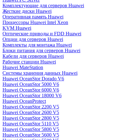
Комплектующие для серверов Huawei
Жесткие диски Huawei
Оперативная память Huawei
Процессоры Huawei Intel Xeon
KVM Huawei
Оптические приводы и FDD Huawei
Опции для серверов Huawei
Комплекты для монтажа Huawei
Блоки питания для серверов Huawei
Кабели для серверов Huawei
Рабочие станции Huawei
Huawei MateStation
Системы хранения данных Huawei
Huawei OceanStor Dorado V6
Huawei OceanStor 5000 V6
Huawei OceanStor 6000 V6
Huawei OceanStor 18000 V6
Huawei OceanProtect
Huawei OceanStor 2200 V5
Huawei OceanStor 2600 V5
Huawei OceanStor 2800 V5
Huawei OceanStor 5110 V5
Huawei OceanStor 5800 V5
Huawei OceanStor 5600 V5