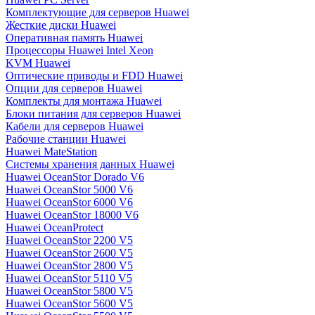
Комплектующие для серверов Huawei
Жесткие диски Huawei
Оперативная память Huawei
Процессоры Huawei Intel Xeon
KVM Huawei
Оптические приводы и FDD Huawei
Опции для серверов Huawei
Комплекты для монтажа Huawei
Блоки питания для серверов Huawei
Кабели для серверов Huawei
Рабочие станции Huawei
Huawei MateStation
Системы хранения данных Huawei
Huawei OceanStor Dorado V6
Huawei OceanStor 5000 V6
Huawei OceanStor 6000 V6
Huawei OceanStor 18000 V6
Huawei OceanProtect
Huawei OceanStor 2200 V5
Huawei OceanStor 2600 V5
Huawei OceanStor 2800 V5
Huawei OceanStor 5110 V5
Huawei OceanStor 5800 V5
Huawei OceanStor 5600 V5