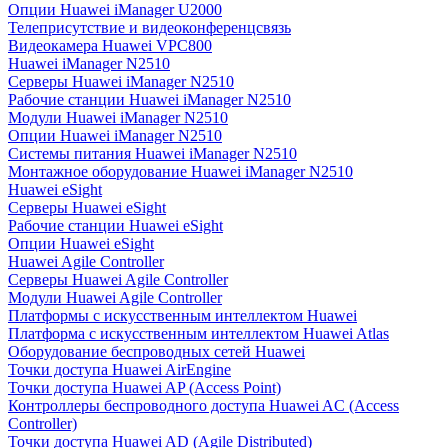
Опции Huawei iManager U2000
Телеприсутствие и видеоконференцсвязь
Видеокамера Huawei VPC800
Huawei iManager N2510
Серверы Huawei iManager N2510
Рабочие станции Huawei iManager N2510
Модули Huawei iManager N2510
Опции Huawei iManager N2510
Системы питания Huawei iManager N2510
Монтажное оборудование Huawei iManager N2510
Huawei eSight
Серверы Huawei eSight
Рабочие станции Huawei eSight
Опции Huawei eSight
Huawei Agile Controller
Серверы Huawei Agile Controller
Модули Huawei Agile Controller
Платформы с искусственным интеллектом Huawei
Платформа с искусственным интеллектом Huawei Atlas
Оборудование беспроводных сетей Huawei
Точки доступа Huawei AirEngine
Точки доступа Huawei AP (Access Point)
Контроллеры беспроводного доступа Huawei AC (Access
Controller)
Точки доступа Huawei AD (Agile Distributed)