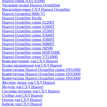
Huawei серии NAS N2000
Дисковые полки Huawei OceanDisk
Масштабируемые СХД Huawei OceanStor
Huawei OceanStor 9000 V5
Huawei OceanStor Pacific
Huawei OceanStor серии S2200T
Huawei OceanStor серии S2600T
Huawei OceanStor серии S5500T
Huawei OceanStor серии S5600T
Huawei OceanStor серии S5800T
Huawei OceanStor серии S6800T
Huawei OceanStor серии N8500
Huawei OceanStor серии HDP3500E
Huawei OceanStor серии VTL6900
Комплектующие для СХД Huawei
Полки расширения для СХД Huawei
Коммутаторы Huawei OceanStor серии SNS2000
Коммутаторы Huawei OceanStor серии SNS3000
Коммутаторы Huawei OceanStor серии SNS5000
Жесткие диски для СХД Huawei
Модули для СХД Huawei
Системы питания для СХД Huawei
Стойки для СХД Huawei
Опции для СХД Huawei
Кабели для СХД Huawei