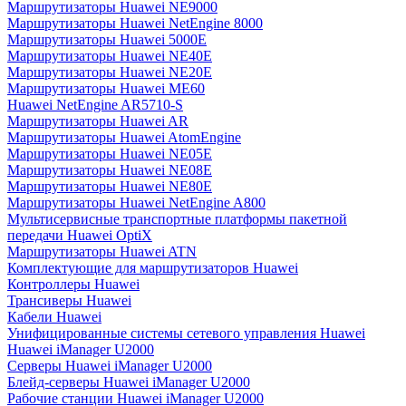
Маршрутизаторы Huawei NE9000
Маршрутизаторы Huawei NetEngine 8000
Маршрутизаторы Huawei 5000E
Маршрутизаторы Huawei NE40E
Маршрутизаторы Huawei NE20E
Маршрутизаторы Huawei ME60
Huawei NetEngine AR5710-S
Маршрутизаторы Huawei AR
Маршрутизаторы Huawei AtomEngine
Маршрутизаторы Huawei NE05E
Маршрутизаторы Huawei NE08E
Маршрутизаторы Huawei NE80E
Маршрутизаторы Huawei NetEngine A800
Мультисервисные транспортные платформы пакетной
передачи Huawei OptiX
Маршрутизаторы Huawei ATN
Комплектующие для маршрутизаторов Huawei
Контроллеры Huawei
Трансиверы Huawei
Кабели Huawei
Унифицированные системы сетевого управления Huawei
Huawei iManager U2000
Серверы Huawei iManager U2000
Блейд-серверы Huawei iManager U2000
Рабочие станции Huawei iManager U2000