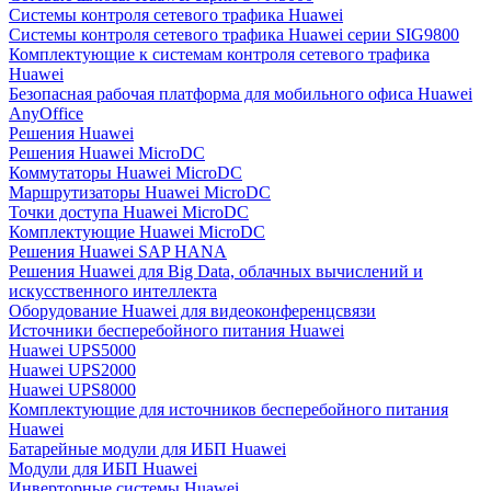
Системы контроля сетевого трафика Huawei
Системы контроля сетевого трафика Huawei серии SIG9800
Комплектующие к системам контроля сетевого трафика
Huawei
Безопасная рабочая платформа для мобильного офиса Huawei
AnyOffice
Решения Huawei
Решения Huawei MicroDC
Коммутаторы Huawei MicroDC
Маршрутизаторы Huawei MicroDC
Точки доступа Huawei MicroDC
Комплектующие Huawei MicroDC
Решения Huawei SAP HANA
Решения Huawei для Big Data, облачных вычислений и
искусственного интеллекта
Оборудование Huawei для видеоконференцсвязи
Источники бесперебойного питания Huawei
Huawei UPS5000
Huawei UPS2000
Huawei UPS8000
Комплектующие для источников бесперебойного питания
Huawei
Батарейные модули для ИБП Huawei
Модули для ИБП Huawei
Инверторные системы Huawei