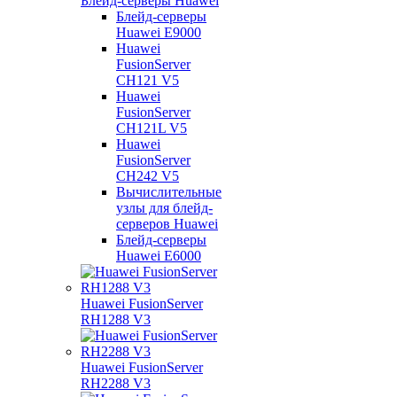
Блейд-серверы Huawei
Блейд-серверы
Huawei E9000
Huawei
FusionServer
CH121 V5
Huawei
FusionServer
CH121L V5
Huawei
FusionServer
CH242 V5
Вычислительные
узлы для блейд-
серверов Huawei
Блейд-серверы
Huawei E6000
Huawei FusionServer
RH1288 V3
Huawei FusionServer
RH2288 V3