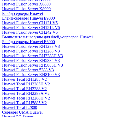
Huawei FusionServer X6800
Huawei FusionServer X8000
Блейд-серверы Huawei
Блейд-серверы Huawei E9000
Huawei FusionServer CH121 V5
Huawei FusionServer CH121L V5
Huawei FusionServer CH242 V5
Вычислительные узлы для блейд-серверов Huawei
Блейд-серверы Huawei E6000
Huawei FusionServer RH1288 V3
Huawei FusionServer RH2288 V3
Huawei FusionServer RH2288H V3
Huawei FusionServer RH5885 V3
Huawei FusionServer RH5885H V3
Huawei FusionServer 5288 V3
Huawei FusionServer RH8100 V3
Huawei Tecal RH1288 V2
Huawei Tecal RH2285H V2
Huawei Tecal RH2288 V2
Huawei Tecal RH2288A V2
Huawei Tecal RH2288H V2
Huawei Tecal RH5885 V2
Huawei Tecal L2800
Серверы UMA Huawei
Huawei PC Server