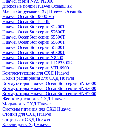
Huawei серии NAS N2000
Дисковые полки Huawei OceanDisk
Масштабируемые СХД Huawei OceanStor
Huawei OceanStor 9000 V5
Huawei OceanStor Pacific
Huawei OceanStor серии S2200T
Huawei OceanStor серии S2600T
Huawei OceanStor серии S5500T
Huawei OceanStor серии S5600T
Huawei OceanStor серии S5800T
Huawei OceanStor серии S6800T
Huawei OceanStor серии N8500
Huawei OceanStor серии HDP3500E
Huawei OceanStor серии VTL6900
Комплектующие для СХД Huawei
Полки расширения для СХД Huawei
Коммутаторы Huawei OceanStor серии SNS2000
Коммутаторы Huawei OceanStor серии SNS3000
Коммутаторы Huawei OceanStor серии SNS5000
Жесткие диски для СХД Huawei
Модули для СХД Huawei
Системы питания для СХД Huawei
Стойки для СХД Huawei
Опции для СХД Huawei
Кабели для СХД Huawei