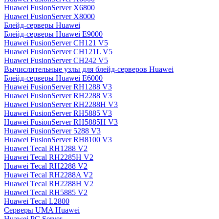
Huawei FusionServer X6800
Huawei FusionServer X8000
Блейд-серверы Huawei
Блейд-серверы Huawei E9000
Huawei FusionServer CH121 V5
Huawei FusionServer CH121L V5
Huawei FusionServer CH242 V5
Вычислительные узлы для блейд-серверов Huawei
Блейд-серверы Huawei E6000
Huawei FusionServer RH1288 V3
Huawei FusionServer RH2288 V3
Huawei FusionServer RH2288H V3
Huawei FusionServer RH5885 V3
Huawei FusionServer RH5885H V3
Huawei FusionServer 5288 V3
Huawei FusionServer RH8100 V3
Huawei Tecal RH1288 V2
Huawei Tecal RH2285H V2
Huawei Tecal RH2288 V2
Huawei Tecal RH2288A V2
Huawei Tecal RH2288H V2
Huawei Tecal RH5885 V2
Huawei Tecal L2800
Серверы UMA Huawei
Huawei PC Server