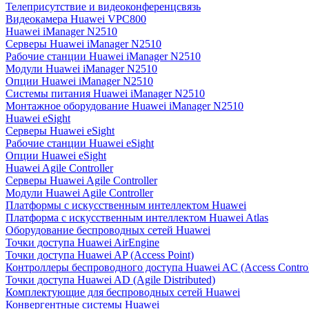
Телеприсутствие и видеоконференцсвязь
Видеокамера Huawei VPC800
Huawei iManager N2510
Серверы Huawei iManager N2510
Рабочие станции Huawei iManager N2510
Модули Huawei iManager N2510
Опции Huawei iManager N2510
Системы питания Huawei iManager N2510
Монтажное оборудование Huawei iManager N2510
Huawei eSight
Серверы Huawei eSight
Рабочие станции Huawei eSight
Опции Huawei eSight
Huawei Agile Controller
Серверы Huawei Agile Controller
Модули Huawei Agile Controller
Платформы с искусственным интеллектом Huawei
Платформа с искусственным интеллектом Huawei Atlas
Оборудование беспроводных сетей Huawei
Точки доступа Huawei AirEngine
Точки доступа Huawei AP (Access Point)
Контроллеры беспроводного доступа Huawei AC (Access Control
Точки доступа Huawei AD (Agile Distributed)
Комплектующие для беспроводных сетей Huawei
Конвергентные системы Huawei