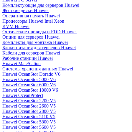
Комплектующие для серверов Huawei
Жесткие диски Huawei
Оперативная память Huawei
Процессоры Huawei Intel Xeon
KVM Huawei
Оптические приводы и FDD Huawei
Опции для серверов Huawei
Комплекты для монтажа Huawei
Блоки питания для серверов Huawei
Кабели для серверов Huawei
Рабочие станции Huawei
Huawei MateStation
Системы хранения данных Huawei
Huawei OceanStor Dorado V6
Huawei OceanStor 5000 V6
Huawei OceanStor 6000 V6
Huawei OceanStor 18000 V6
Huawei OceanProtect
Huawei OceanStor 2200 V5
Huawei OceanStor 2600 V5
Huawei OceanStor 2800 V5
Huawei OceanStor 5110 V5
Huawei OceanStor 5800 V5
Huawei OceanStor 5600 V5