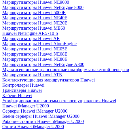
Маршрутизаторы Huawei NE9000
Маршрутизаторы Huawei NetEngine 8000
Маршрутизаторы Huawei 5000E
Маршрутизаторы Huawei NE40E
Маршрутизаторы Huawei NE20E
Маршрутизаторы Huawei ME60
Huawei NetEngine AR5710-S
Маршрутизаторы Huawei AR
Маршрутизаторы Huawei AtomEngine
Маршрутизаторы Huawei NE05E
Маршрутизаторы Huawei NE08E
Маршрутизаторы Huawei NE80E
Маршрутизаторы Huawei NetEngine A800
Мультисервисные транспортные платформы пакетной передачи
Маршрутизаторы Huawei ATN
Комплектующие для маршрутизаторов Huawei
Контроллеры Huawei
Трансиверы Huawei
Кабели Huawei
Унифицированные системы сетевого управления Huawei
Huawei iManager U2000
Серверы Huawei iManager U2000
Блейд-серверы Huawei iManager U2000
Рабочие станции Huawei iManager U2000
Опции Huawei iManager U2000