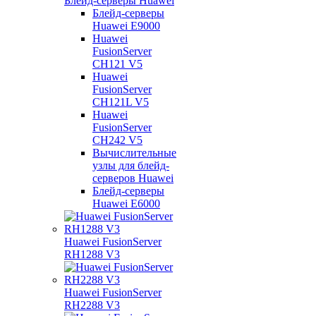
Блейд-серверы Huawei
Блейд-серверы
Huawei E9000
Huawei
FusionServer
CH121 V5
Huawei
FusionServer
CH121L V5
Huawei
FusionServer
CH242 V5
Вычислительные
узлы для блейд-
серверов Huawei
Блейд-серверы
Huawei E6000
Huawei FusionServer
RH1288 V3
Huawei FusionServer
RH2288 V3