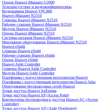
Опции Huawei iManager U2000
Телеприсутствие и видеоконференцсвязь
Видеокамера Huawei VPC800
Huawei iManager N2510
Серверы Huawei iManager N2510
Рабочие станции Huawei iManager N2510
Модули Huawei iManager N2510
Опции Huawei iManager N2510
Системы питания Huawei iManager N2510
Монтажное оборудование Huawei iManager N2510
Huawei eSight
Серверы Huawei eSight
Рабочие станции Huawei eSight
Опции Huawei eSight
Huawei Agile Controller
Серверы Huawei Agile Controller
Модули Huawei Agile Controller
Платформы с искусственным интеллектом Huawei
Платформа с искусственным интеллектом Huawei Atlas
Оборудование беспроводных сетей Huawei
Точки доступа Huawei AirEngine
Точки доступа Huawei AP (Access Point)
Контроллеры беспроводного доступа Huawei AC (Access
Controller)
Точки доступа Huawei AD (Agile Distributed)