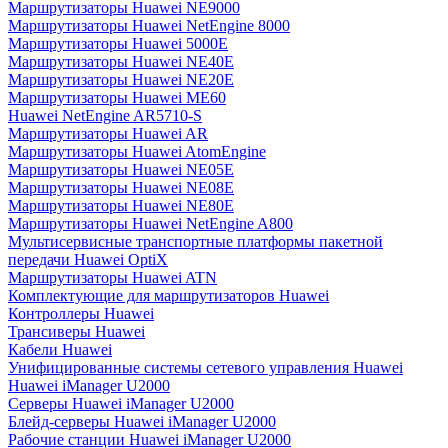
Маршрутизаторы Huawei NE9000
Маршрутизаторы Huawei NetEngine 8000
Маршрутизаторы Huawei 5000E
Маршрутизаторы Huawei NE40E
Маршрутизаторы Huawei NE20E
Маршрутизаторы Huawei ME60
Huawei NetEngine AR5710-S
Маршрутизаторы Huawei AR
Маршрутизаторы Huawei AtomEngine
Маршрутизаторы Huawei NE05E
Маршрутизаторы Huawei NE08E
Маршрутизаторы Huawei NE80E
Маршрутизаторы Huawei NetEngine A800
Мультисервисные транспортные платформы пакетной
передачи Huawei OptiX
Маршрутизаторы Huawei ATN
Комплектующие для маршрутизаторов Huawei
Контроллеры Huawei
Трансиверы Huawei
Кабели Huawei
Унифицированные системы сетевого управления Huawei
Huawei iManager U2000
Серверы Huawei iManager U2000
Блейд-серверы Huawei iManager U2000
Рабочие станции Huawei iManager U2000