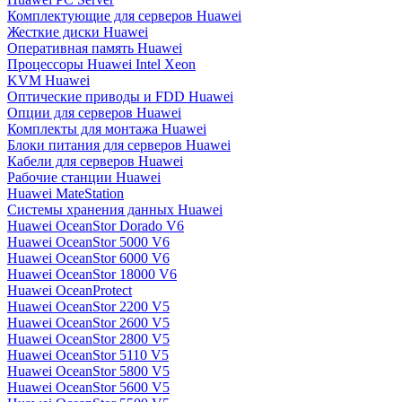
Комплектующие для серверов Huawei
Жесткие диски Huawei
Оперативная память Huawei
Процессоры Huawei Intel Xeon
KVM Huawei
Оптические приводы и FDD Huawei
Опции для серверов Huawei
Комплекты для монтажа Huawei
Блоки питания для серверов Huawei
Кабели для серверов Huawei
Рабочие станции Huawei
Huawei MateStation
Системы хранения данных Huawei
Huawei OceanStor Dorado V6
Huawei OceanStor 5000 V6
Huawei OceanStor 6000 V6
Huawei OceanStor 18000 V6
Huawei OceanProtect
Huawei OceanStor 2200 V5
Huawei OceanStor 2600 V5
Huawei OceanStor 2800 V5
Huawei OceanStor 5110 V5
Huawei OceanStor 5800 V5
Huawei OceanStor 5600 V5