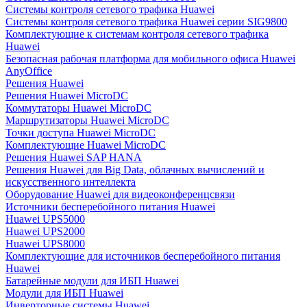
Системы контроля сетевого трафика Huawei
Системы контроля сетевого трафика Huawei серии SIG9800
Комплектующие к системам контроля сетевого трафика
Huawei
Безопасная рабочая платформа для мобильного офиса Huawei
AnyOffice
Решения Huawei
Решения Huawei MicroDC
Коммутаторы Huawei MicroDC
Маршрутизаторы Huawei MicroDC
Точки доступа Huawei MicroDC
Комплектующие Huawei MicroDC
Решения Huawei SAP HANA
Решения Huawei для Big Data, облачных вычислений и
искусственного интеллекта
Оборудование Huawei для видеоконференцсвязи
Источники бесперебойного питания Huawei
Huawei UPS5000
Huawei UPS2000
Huawei UPS8000
Комплектующие для источников бесперебойного питания
Huawei
Батарейные модули для ИБП Huawei
Модули для ИБП Huawei
Инверторные системы Huawei