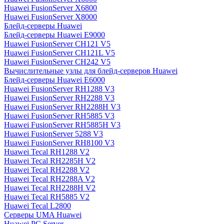
Huawei FusionServer X6800
Huawei FusionServer X8000
Блейд-серверы Huawei
Блейд-серверы Huawei E9000
Huawei FusionServer CH121 V5
Huawei FusionServer CH121L V5
Huawei FusionServer CH242 V5
Вычислительные узлы для блейд-серверов Huawei
Блейд-серверы Huawei E6000
Huawei FusionServer RH1288 V3
Huawei FusionServer RH2288 V3
Huawei FusionServer RH2288H V3
Huawei FusionServer RH5885 V3
Huawei FusionServer RH5885H V3
Huawei FusionServer 5288 V3
Huawei FusionServer RH8100 V3
Huawei Tecal RH1288 V2
Huawei Tecal RH2285H V2
Huawei Tecal RH2288 V2
Huawei Tecal RH2288A V2
Huawei Tecal RH2288H V2
Huawei Tecal RH5885 V2
Huawei Tecal L2800
Серверы UMA Huawei
Huawei PC Server