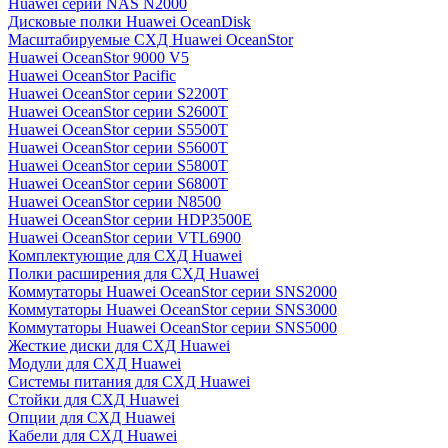
Huawei серии NAS N2000
Дисковые полки Huawei OceanDisk
Масштабируемые СХД Huawei OceanStor
Huawei OceanStor 9000 V5
Huawei OceanStor Pacific
Huawei OceanStor серии S2200T
Huawei OceanStor серии S2600T
Huawei OceanStor серии S5500T
Huawei OceanStor серии S5600T
Huawei OceanStor серии S5800T
Huawei OceanStor серии S6800T
Huawei OceanStor серии N8500
Huawei OceanStor серии HDP3500E
Huawei OceanStor серии VTL6900
Комплектующие для СХД Huawei
Полки расширения для СХД Huawei
Коммутаторы Huawei OceanStor серии SNS2000
Коммутаторы Huawei OceanStor серии SNS3000
Коммутаторы Huawei OceanStor серии SNS5000
Жесткие диски для СХД Huawei
Модули для СХД Huawei
Системы питания для СХД Huawei
Стойки для СХД Huawei
Опции для СХД Huawei
Кабели для СХД Huawei