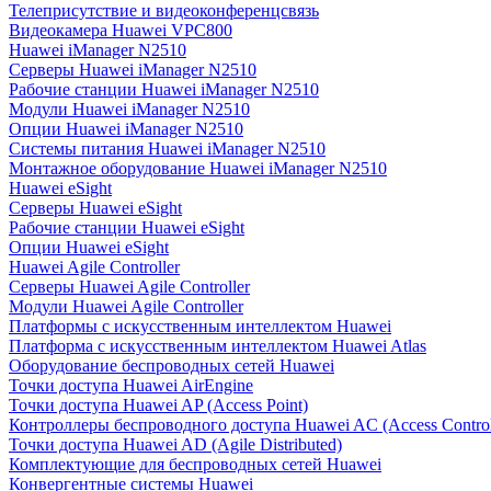
Телеприсутствие и видеоконференцсвязь
Видеокамера Huawei VPC800
Huawei iManager N2510
Серверы Huawei iManager N2510
Рабочие станции Huawei iManager N2510
Модули Huawei iManager N2510
Опции Huawei iManager N2510
Системы питания Huawei iManager N2510
Монтажное оборудование Huawei iManager N2510
Huawei eSight
Серверы Huawei eSight
Рабочие станции Huawei eSight
Опции Huawei eSight
Huawei Agile Controller
Серверы Huawei Agile Controller
Модули Huawei Agile Controller
Платформы с искусственным интеллектом Huawei
Платформа с искусственным интеллектом Huawei Atlas
Оборудование беспроводных сетей Huawei
Точки доступа Huawei AirEngine
Точки доступа Huawei AP (Access Point)
Контроллеры беспроводного доступа Huawei AC (Access Control
Точки доступа Huawei AD (Agile Distributed)
Комплектующие для беспроводных сетей Huawei
Конвергентные системы Huawei