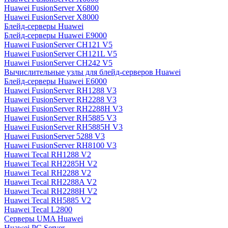
Huawei FusionServer X6800
Huawei FusionServer X8000
Блейд-серверы Huawei
Блейд-серверы Huawei E9000
Huawei FusionServer CH121 V5
Huawei FusionServer CH121L V5
Huawei FusionServer CH242 V5
Вычислительные узлы для блейд-серверов Huawei
Блейд-серверы Huawei E6000
Huawei FusionServer RH1288 V3
Huawei FusionServer RH2288 V3
Huawei FusionServer RH2288H V3
Huawei FusionServer RH5885 V3
Huawei FusionServer RH5885H V3
Huawei FusionServer 5288 V3
Huawei FusionServer RH8100 V3
Huawei Tecal RH1288 V2
Huawei Tecal RH2285H V2
Huawei Tecal RH2288 V2
Huawei Tecal RH2288A V2
Huawei Tecal RH2288H V2
Huawei Tecal RH5885 V2
Huawei Tecal L2800
Серверы UMA Huawei
Huawei PC Server