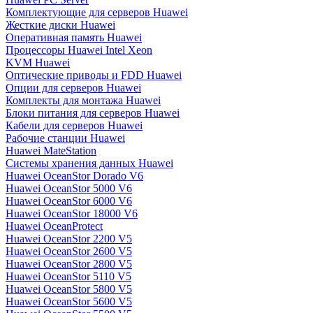
Комплектующие для серверов Huawei
Жесткие диски Huawei
Оперативная память Huawei
Процессоры Huawei Intel Xeon
KVM Huawei
Оптические приводы и FDD Huawei
Опции для серверов Huawei
Комплекты для монтажа Huawei
Блоки питания для серверов Huawei
Кабели для серверов Huawei
Рабочие станции Huawei
Huawei MateStation
Системы хранения данных Huawei
Huawei OceanStor Dorado V6
Huawei OceanStor 5000 V6
Huawei OceanStor 6000 V6
Huawei OceanStor 18000 V6
Huawei OceanProtect
Huawei OceanStor 2200 V5
Huawei OceanStor 2600 V5
Huawei OceanStor 2800 V5
Huawei OceanStor 5110 V5
Huawei OceanStor 5800 V5
Huawei OceanStor 5600 V5