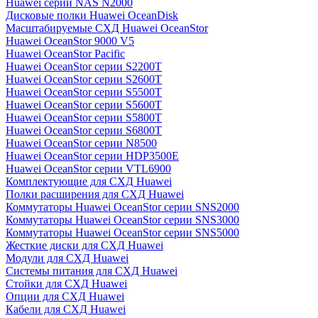
Huawei серии NAS N2000
Дисковые полки Huawei OceanDisk
Масштабируемые СХД Huawei OceanStor
Huawei OceanStor 9000 V5
Huawei OceanStor Pacific
Huawei OceanStor серии S2200T
Huawei OceanStor серии S2600T
Huawei OceanStor серии S5500T
Huawei OceanStor серии S5600T
Huawei OceanStor серии S5800T
Huawei OceanStor серии S6800T
Huawei OceanStor серии N8500
Huawei OceanStor серии HDP3500E
Huawei OceanStor серии VTL6900
Комплектующие для СХД Huawei
Полки расширения для СХД Huawei
Коммутаторы Huawei OceanStor серии SNS2000
Коммутаторы Huawei OceanStor серии SNS3000
Коммутаторы Huawei OceanStor серии SNS5000
Жесткие диски для СХД Huawei
Модули для СХД Huawei
Системы питания для СХД Huawei
Стойки для СХД Huawei
Опции для СХД Huawei
Кабели для СХД Huawei