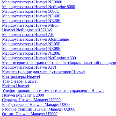
Маршрутизаторы Huawei NE9000
Маршрутизаторы Huawei NetEngine 8000
Маршрутизаторы Huawei 5000E
Маршрутизаторы Huawei NE40E
Маршрутизаторы Huawei NE20E
Маршрутизаторы Huawei ME60
Huawei NetEngine AR5710-S
Маршрутизаторы Huawei AR
Маршрутизаторы Huawei AtomEngine
Маршрутизаторы Huawei NE05E
Маршрутизаторы Huawei NE08E
Маршрутизаторы Huawei NE80E
Маршрутизаторы Huawei NetEngine A800
Мультисервисные транспортные платформы пакетной передачи
Маршрутизаторы Huawei ATN
Комплектующие для маршрутизаторов Huawei
Контроллеры Huawei
Трансиверы Huawei
Кабели Huawei
Унифицированные системы сетевого управления Huawei
Huawei iManager U2000
Серверы Huawei iManager U2000
Блейд-серверы Huawei iManager U2000
Рабочие станции Huawei iManager U2000
Опции Huawei iManager U2000