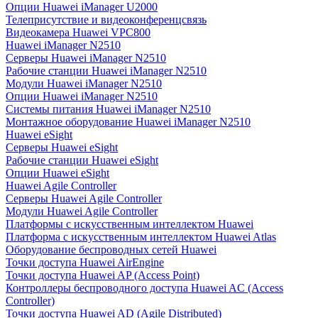
Опции Huawei iManager U2000
Телеприсутствие и видеоконференцсвязь
Видеокамера Huawei VPC800
Huawei iManager N2510
Серверы Huawei iManager N2510
Рабочие станции Huawei iManager N2510
Модули Huawei iManager N2510
Опции Huawei iManager N2510
Системы питания Huawei iManager N2510
Монтажное оборудование Huawei iManager N2510
Huawei eSight
Серверы Huawei eSight
Рабочие станции Huawei eSight
Опции Huawei eSight
Huawei Agile Controller
Серверы Huawei Agile Controller
Модули Huawei Agile Controller
Платформы с искусственным интеллектом Huawei
Платформа с искусственным интеллектом Huawei Atlas
Оборудование беспроводных сетей Huawei
Точки доступа Huawei AirEngine
Точки доступа Huawei AP (Access Point)
Контроллеры беспроводного доступа Huawei AC (Access
Controller)
Точки доступа Huawei AD (Agile Distributed)