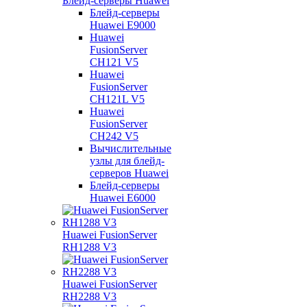
Блейд-серверы Huawei
Блейд-серверы
Huawei E9000
Huawei
FusionServer
CH121 V5
Huawei
FusionServer
CH121L V5
Huawei
FusionServer
CH242 V5
Вычислительные
узлы для блейд-
серверов Huawei
Блейд-серверы
Huawei E6000
Huawei FusionServer
RH1288 V3
Huawei FusionServer
RH2288 V3