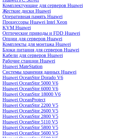
Комплектующие для серверов Huawei
Жесткие диски Huawei
Оперативная память Huawei
Процессоры Huawei Intel Xeon
KVM Huawei
Оптические приводы и FDD Huawei
Опции для серверов Huawei
Комплекты для монтажа Huawei
Блоки питания для серверов Huawei
Кабели для серверов Huawei
Рабочие станции Huawei
Huawei MateStation
Системы хранения данных Huawei
Huawei OceanStor Dorado V6
Huawei OceanStor 5000 V6
Huawei OceanStor 6000 V6
Huawei OceanStor 18000 V6
Huawei OceanProtect
Huawei OceanStor 2200 V5
Huawei OceanStor 2600 V5
Huawei OceanStor 2800 V5
Huawei OceanStor 5110 V5
Huawei OceanStor 5800 V5
Huawei OceanStor 5600 V5