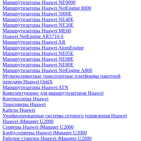
Маршрутизаторы Huawei NE9000
Маршрутизаторы Huawei NetEngine 8000
Маршрутизаторы Huawei 5000E
Маршрутизаторы Huawei NE40E
Маршрутизаторы Huawei NE20E
Маршрутизаторы Huawei ME60
Huawei NetEngine AR5710-S
Маршрутизаторы Huawei AR
Маршрутизаторы Huawei AtomEngine
Маршрутизаторы Huawei NE05E
Маршрутизаторы Huawei NE08E
Маршрутизаторы Huawei NE80E
Маршрутизаторы Huawei NetEngine A800
Мультисервисные транспортные платформы пакетной
передачи Huawei OptiX
Маршрутизаторы Huawei ATN
Комплектующие для маршрутизаторов Huawei
Контроллеры Huawei
Трансиверы Huawei
Кабели Huawei
Унифицированные системы сетевого управления Huawei
Huawei iManager U2000
Серверы Huawei iManager U2000
Блейд-серверы Huawei iManager U2000
Рабочие станции Huawei iManager U2000