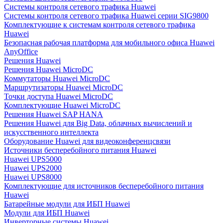
Системы контроля сетевого трафика Huawei
Системы контроля сетевого трафика Huawei серии SIG9800
Комплектующие к системам контроля сетевого трафика
Huawei
Безопасная рабочая платформа для мобильного офиса Huawei
AnyOffice
Решения Huawei
Решения Huawei MicroDC
Коммутаторы Huawei MicroDC
Маршрутизаторы Huawei MicroDC
Точки доступа Huawei MicroDC
Комплектующие Huawei MicroDC
Решения Huawei SAP HANA
Решения Huawei для Big Data, облачных вычислений и
искусственного интеллекта
Оборудование Huawei для видеоконференцсвязи
Источники бесперебойного питания Huawei
Huawei UPS5000
Huawei UPS2000
Huawei UPS8000
Комплектующие для источников бесперебойного питания
Huawei
Батарейные модули для ИБП Huawei
Модули для ИБП Huawei
Инверторные системы Huawei