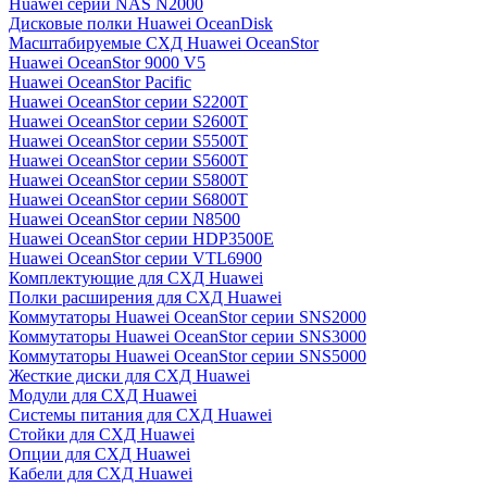
Huawei серии NAS N2000
Дисковые полки Huawei OceanDisk
Масштабируемые СХД Huawei OceanStor
Huawei OceanStor 9000 V5
Huawei OceanStor Pacific
Huawei OceanStor серии S2200T
Huawei OceanStor серии S2600T
Huawei OceanStor серии S5500T
Huawei OceanStor серии S5600T
Huawei OceanStor серии S5800T
Huawei OceanStor серии S6800T
Huawei OceanStor серии N8500
Huawei OceanStor серии HDP3500E
Huawei OceanStor серии VTL6900
Комплектующие для СХД Huawei
Полки расширения для СХД Huawei
Коммутаторы Huawei OceanStor серии SNS2000
Коммутаторы Huawei OceanStor серии SNS3000
Коммутаторы Huawei OceanStor серии SNS5000
Жесткие диски для СХД Huawei
Модули для СХД Huawei
Системы питания для СХД Huawei
Стойки для СХД Huawei
Опции для СХД Huawei
Кабели для СХД Huawei