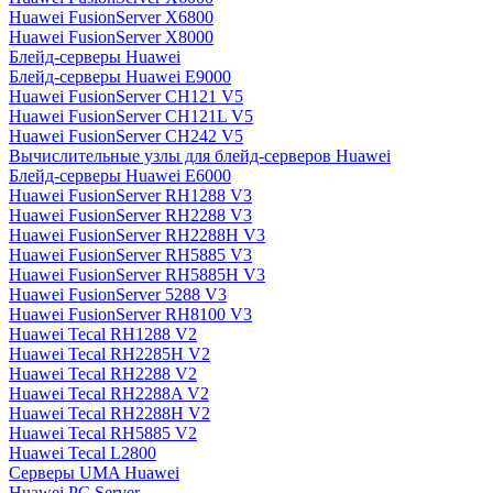
Huawei FusionServer X6800
Huawei FusionServer X8000
Блейд-серверы Huawei
Блейд-серверы Huawei E9000
Huawei FusionServer CH121 V5
Huawei FusionServer CH121L V5
Huawei FusionServer CH242 V5
Вычислительные узлы для блейд-серверов Huawei
Блейд-серверы Huawei E6000
Huawei FusionServer RH1288 V3
Huawei FusionServer RH2288 V3
Huawei FusionServer RH2288H V3
Huawei FusionServer RH5885 V3
Huawei FusionServer RH5885H V3
Huawei FusionServer 5288 V3
Huawei FusionServer RH8100 V3
Huawei Tecal RH1288 V2
Huawei Tecal RH2285H V2
Huawei Tecal RH2288 V2
Huawei Tecal RH2288A V2
Huawei Tecal RH2288H V2
Huawei Tecal RH5885 V2
Huawei Tecal L2800
Серверы UMA Huawei
Huawei PC Server