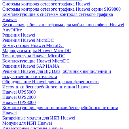
Системы контроля сетевого трафика Huawei
Системы контроля сетевого трафика Huawei серии SIG9800
Комплектующие к системам контроля сетевого трафика
Huawei
Безопасная рабочая платформа для мобильного офиса Huawei
AnyOffice
Решения Huawei
Решения Huawei MicroDC
Коммутаторы Huawei MicroDC
Маршрутизаторы Huawei MicroDC
Точки доступа Huawei MicroDC
Комплектующие Huawei MicroDC
Решения Huawei SAP HANA
Решения Huawei для Big Data, облачных вычислений и
искусственного интеллекта
Оборудование Huawei для видеоконференцсвязи
Источники бесперебойного питания Huawei
Huawei UPS5000
Huawei UPS2000
Huawei UPS8000
Комплектующие для источников бесперебойного питания
Huawei
Батарейные модули для ИБП Huawei
Модули для ИБП Huawei
Инверторные системы Huawei