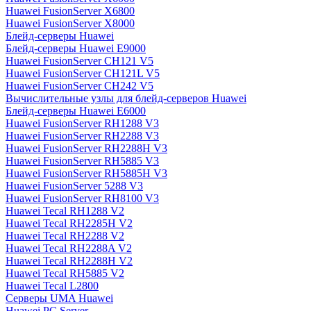
Huawei FusionServer X6800
Huawei FusionServer X8000
Блейд-серверы Huawei
Блейд-серверы Huawei E9000
Huawei FusionServer CH121 V5
Huawei FusionServer CH121L V5
Huawei FusionServer CH242 V5
Вычислительные узлы для блейд-серверов Huawei
Блейд-серверы Huawei E6000
Huawei FusionServer RH1288 V3
Huawei FusionServer RH2288 V3
Huawei FusionServer RH2288H V3
Huawei FusionServer RH5885 V3
Huawei FusionServer RH5885H V3
Huawei FusionServer 5288 V3
Huawei FusionServer RH8100 V3
Huawei Tecal RH1288 V2
Huawei Tecal RH2285H V2
Huawei Tecal RH2288 V2
Huawei Tecal RH2288A V2
Huawei Tecal RH2288H V2
Huawei Tecal RH5885 V2
Huawei Tecal L2800
Серверы UMA Huawei
Huawei PC Server