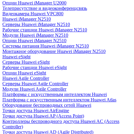
Опции Huawei iManager U2000
Телеприсутствие и видеоконференцсвязь
Видеокамера Huawei VPC800
Huawei iManager N2510
Серверы Huawei iManager N2510
Рабочие станции Huawei iManager N2510
Модули Huawei iManager N2510
Опции Huawei iManager N2510
Системы питания Huawei iManager N2510
Монтажное оборудование Huawei iManager N2510
Huawei eSight
Серверы Huawei eSight
Рабочие станции Huawei eSight
Опции Huawei eSight
Huawei Agile Controller
Серверы Huawei Agile Controller
Модули Huawei Agile Controller
Платформы с искусственным интеллектом Huawei
Платформа с искусственным интеллектом Huawei Atlas
Оборудование беспроводных сетей Huawei
Точки доступа Huawei AirEngine
Точки доступа Huawei AP (Access Point)
Контроллеры беспроводного доступа Huawei AC (Access
Controller)
Точки доступа Huawei AD (Agile Distributed)