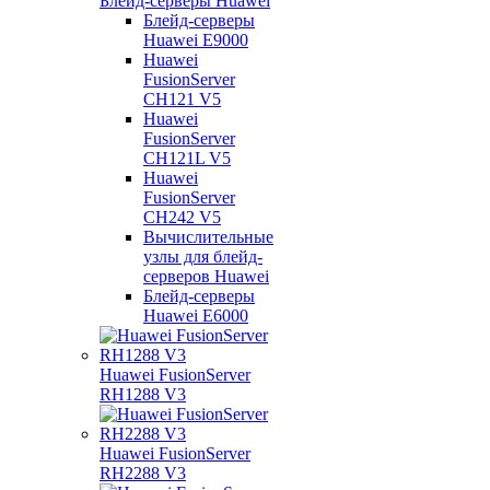
Блейд-серверы Huawei
Блейд-серверы
Huawei E9000
Huawei
FusionServer
CH121 V5
Huawei
FusionServer
CH121L V5
Huawei
FusionServer
CH242 V5
Вычислительные
узлы для блейд-
серверов Huawei
Блейд-серверы
Huawei E6000
Huawei FusionServer
RH1288 V3
Huawei FusionServer
RH2288 V3