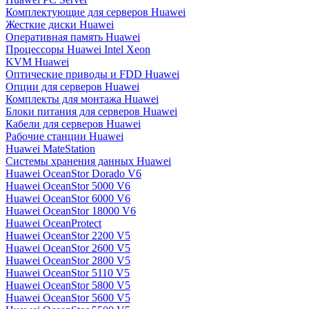
Комплектующие для серверов Huawei
Жесткие диски Huawei
Оперативная память Huawei
Процессоры Huawei Intel Xeon
KVM Huawei
Оптические приводы и FDD Huawei
Опции для серверов Huawei
Комплекты для монтажа Huawei
Блоки питания для серверов Huawei
Кабели для серверов Huawei
Рабочие станции Huawei
Huawei MateStation
Системы хранения данных Huawei
Huawei OceanStor Dorado V6
Huawei OceanStor 5000 V6
Huawei OceanStor 6000 V6
Huawei OceanStor 18000 V6
Huawei OceanProtect
Huawei OceanStor 2200 V5
Huawei OceanStor 2600 V5
Huawei OceanStor 2800 V5
Huawei OceanStor 5110 V5
Huawei OceanStor 5800 V5
Huawei OceanStor 5600 V5