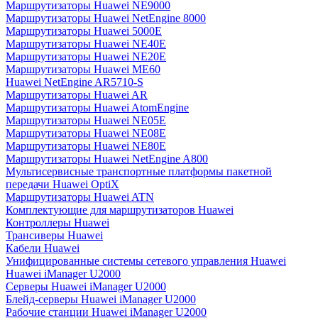
Маршрутизаторы Huawei NE9000
Маршрутизаторы Huawei NetEngine 8000
Маршрутизаторы Huawei 5000E
Маршрутизаторы Huawei NE40E
Маршрутизаторы Huawei NE20E
Маршрутизаторы Huawei ME60
Huawei NetEngine AR5710-S
Маршрутизаторы Huawei AR
Маршрутизаторы Huawei AtomEngine
Маршрутизаторы Huawei NE05E
Маршрутизаторы Huawei NE08E
Маршрутизаторы Huawei NE80E
Маршрутизаторы Huawei NetEngine A800
Мультисервисные транспортные платформы пакетной
передачи Huawei OptiX
Маршрутизаторы Huawei ATN
Комплектующие для маршрутизаторов Huawei
Контроллеры Huawei
Трансиверы Huawei
Кабели Huawei
Унифицированные системы сетевого управления Huawei
Huawei iManager U2000
Серверы Huawei iManager U2000
Блейд-серверы Huawei iManager U2000
Рабочие станции Huawei iManager U2000