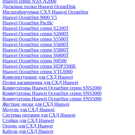
Huawei серии NAS N2000
Дисковые полки Huawei OceanDisk
Масштабируемые СХД Huawei OceanStor
Huawei OceanStor 9000 V5
Huawei OceanStor Pacific
Huawei OceanStor серии S2200T
Huawei OceanStor серии S2600T
Huawei OceanStor серии S5500T
Huawei OceanStor серии S5600T
Huawei OceanStor серии S5800T
Huawei OceanStor серии S6800T
Huawei OceanStor серии N8500
Huawei OceanStor серии HDP3500E
Huawei OceanStor серии VTL6900
Комплектующие для СХД Huawei
Полки расширения для СХД Huawei
Коммутаторы Huawei OceanStor серии SNS2000
Коммутаторы Huawei OceanStor серии SNS3000
Коммутаторы Huawei OceanStor серии SNS5000
Жесткие диски для СХД Huawei
Модули для СХД Huawei
Системы питания для СХД Huawei
Стойки для СХД Huawei
Опции для СХД Huawei
Кабели для СХД Huawei